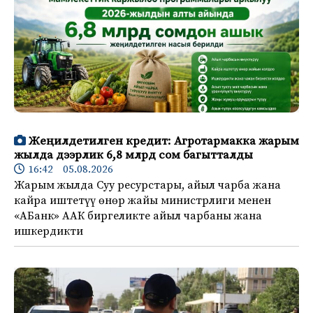
Жеңилдетилген кредит: Агротармакка жарым
жылда дээрлик 6,8 млрд сом багытталды
16:42 05.08.2026
Жарым жылда Суу ресурстары, айыл чарба жана
кайра иштетүү өнөр жайы министрлиги менен
«АБанк» ААК биргеликте айыл чарбаны жана
ишкердикти