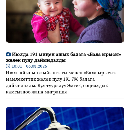
Июлда 191 миңен ашык балага «Бала ырысы»
жөлөк пулу дайындалды
10:01 06.08.2026
Июль айынын жыйынтыгы менен «Бала ырысы»
мамлекеттик жөлөк пулу 191 796 балага
дайындалды. Бул тууралуу Эмгек, социалдык
камсыздоо жана миграция