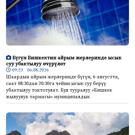
Бүгүн Бишкектин айрым жерлеринде ысык
суу убактылуу өчүрүлөт
09:23 06.08.2026
Шаардын айрым жерлеринде бүгүн, 6-августта,
саат 08:30дан 20:30га чейин ысык суу берүү
убактылуу токтотулат. Бул тууралуу «Бишкек
жылуулук тармагы» муниципалдык