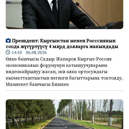
Президент: Кыргызстан менен Росссиянын
соода жүгүртүүсү 4 млрд долларга жакындады
14:10 06.08.2026
Өлкө башчысы Садыр Жапаров Кыргыз-Россия
экономикалык форумунун катышуучуларына
видеокайрылуу жасап, эки өлкө ортосундагы
кызматташтыктын негизги багыттарына токтолду.
Мамлекет башчысы Бишкек