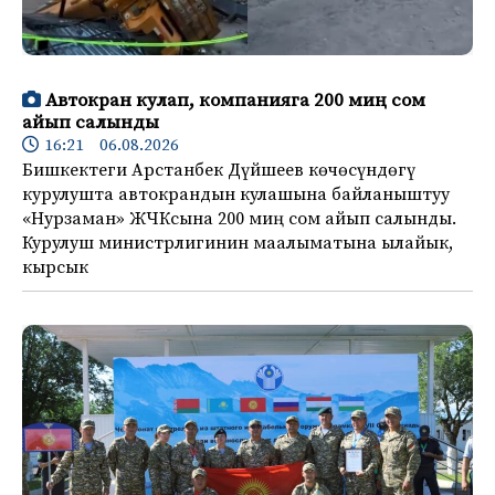
Автокран кулап, компанияга 200 миң сом
айып салынды
16:21 06.08.2026
Бишкектеги Арстанбек Дүйшеев көчөсүндөгү
курулушта автокрандын кулашына байланыштуу
«Нурзаман» ЖЧКсына 200 миң сом айып салынды.
Курулуш министрлигинин маалыматына ылайык,
кырсык