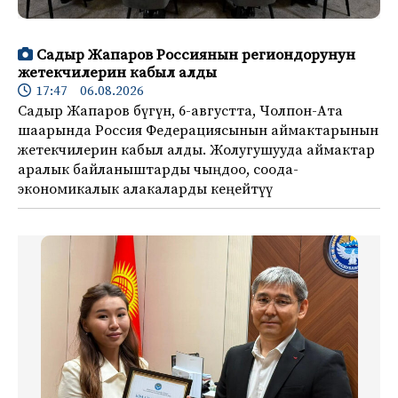
Садыр Жапаров Россиянын региондорунун
жетекчилерин кабыл алды
17:47 06.08.2026
Садыр Жапаров бүгүн, 6-августта, Чолпон-Ата
шаарында Россия Федерациясынын аймактарынын
жетекчилерин кабыл алды. Жолугушууда аймактар
аралык байланыштарды чыңдоо, соода-
экономикалык алакаларды кеңейтүү