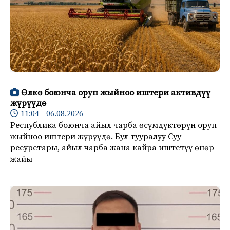
Өлкө боюнча оруп жыйноо иштери активдүү
жүрүүдө
11:04 06.08.2026
Республика боюнча айыл чарба өсүмдүктөрүн оруп
жыйноо иштери жүрүүдө. Бул тууралуу Суу
ресурстары, айыл чарба жана кайра иштетүү өнөр
жайы