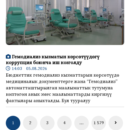
Гемодиализ кызматын көрсөтүүдөгү
коррупция боюнча иш козголду
14:03 05.08.2026
Бюджеттик гемодиализ кызматтарын көрсөтүүдө
медициналык документтерге жана “Гемодиализ”
автоматташтырылган маалыматтык тутумуна
көптөгөн анык эмес маалыматтарды киргизүү
фактылары аныкталды. Бул тууралуу
Навигация
1
2
3
4
…
1 579