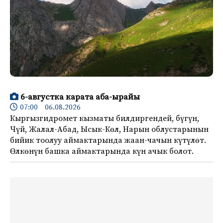
6-августка карата аба-ырайы
07:00 06.08.2026
Кыргызгидромет кызматы билдиргендей, бүгүн,
Чүй, Жалал-Абад, Ысык-Көл, Нарын облустарынын
бийик тоолуу аймактарында жаан-чачын күтүлөт.
Өлкөнүн башка аймактарында күн ачык болот.