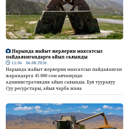
Нарында жайыт жерлерин максатсыз
пайдалангандарга айып салынды
11:36 06.08.2026
Нарында жайыт жерлерин максатсыз пайдаланган
жарандарга 45 000 сом өлчөмүндө
административдик айып салынды. Бул тууралуу
Суу ресурстары, айыл чарба жана