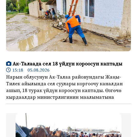
Ак-Талаада сел 18 үйдүн короосун каптады
15:18 05.08.2026
Нарын облусунун Ак-Талаа районундагы Жаңы-
Тилек айылында сел суулары коргоочу каналдан
ашып, 18 турак үйдүн короосун каптады. Өзгөчө
кырдаалдар министрлигинин маалыматына