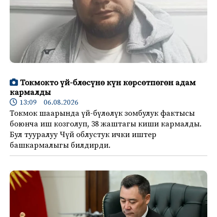
Токмокто үй-блөсүнө күн көрсөтпөгөн адам
кармалды
13:09 06.08.2026
Токмок шаарында үй-бүлөлүк зомбулук фактысы
боюнча иш козголуп, 38 жаштагы киши кармалды.
Бул тууралуу Чүй облустук ички иштер
башкармалыгы билдирди.