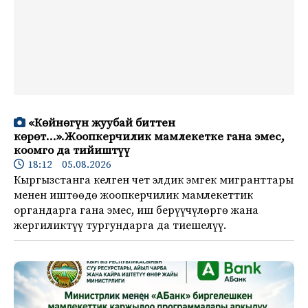
«Көйнөгүн жуубай биттен
көрөт…».Жоопкерчилик мамлекетке гана эмес,
коомго да тийиштүү
18:12 05.08.2026
Кыргызстанга келген чет элдик эмгек мигранттары
менен иштөөдө жоопкерчилик мамлекеттик
органдарга гана эмес, иш берүүчүлөргө жана
жергиликтүү тургундарга да тиешелүү.