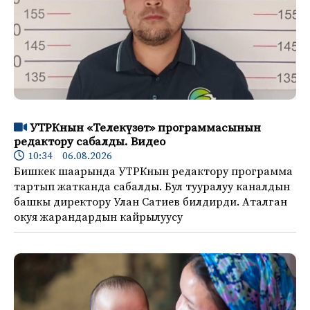
УТРКнын «Телекүзөт» программасынын
редактору сабалды. Видео
10:34 06.08.2026
Бишкек шаарында УТРКнын редактору программа
тартып жатканда сабалды. Бул тууралуу каналдын
башкы директору Улан Сатиев билдирди. Аталган
окуя жарандардын кайрылуусу