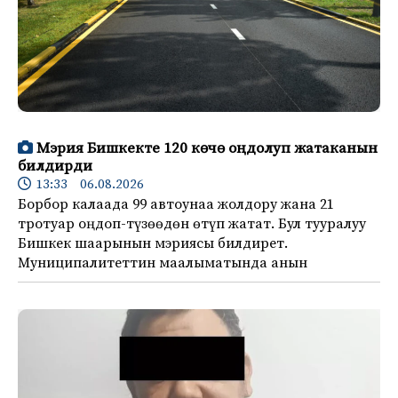
Мэрия Бишкекте 120 көчө оңдолуп жатаканын
билдирди
13:33 06.08.2026
Борбор калаада 99 автоунаа жолдору жана 21
тротуар оңдоп-түзөөдөн өтүп жатат. Бул тууралуу
Бишкек шаарынын мэриясы билдирет.
Муниципалитеттин маалыматында анын