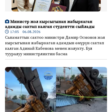
Министр жол кырсыгынан жабыркаган
адамды сактап калган студентти сыйлады
17:05 06.08.2026
Саламаттык сактоо министри Дамир Осмонов жол
кырсыгынан жабыркаган адамдын өмүрүн сактап
калган Адинай Кабенова менен жолукту. Бул
тууралуу министрликтин басма