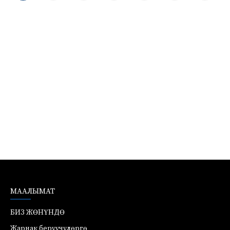
по
записям
МААЛЫМАТ
БИЗ ЖӨНҮНДӨ
Жарнак берүүчүлөргө