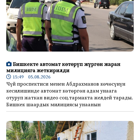
Бишкекте автомат көтөрүп жүргөн жаран
милицияга жеткирилди
15:49 05.08.2026
Чүй проспектиси менен Абдрахманов көчөсүнүн
кесилишинде автомат көтөргөн адам унаага
отуруп жаткан видео соц.тармакта желдей тарады.
Бишкек шаардык милициясы унаанын