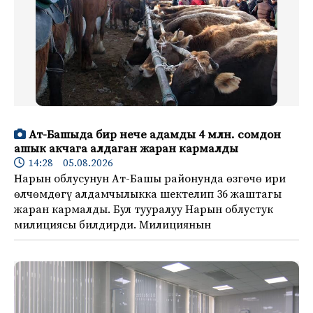
Ат-Башыда бир нече адамды 4 млн. сомдон
ашык акчага алдаган жаран кармалды
14:28 05.08.2026
Нарын облусунун Ат-Башы районунда өзгөчө ири
өлчөмдөгү алдамчылыкка шектелип 36 жаштагы
жаран кармалды. Бул тууралуу Нарын облустук
милициясы билдирди. Милициянын