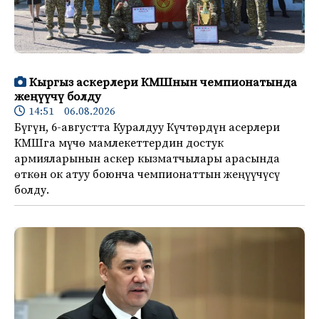
Кыргыз аскерлери КМШнын чемпионатында
жеңүүчү болду
14:51 06.08.2026
Бүгүн, 6-августта Куралдуу Күчтөрдүн асерлери
КМШга мүчө мамлекеттердин достук
армияларынын аскер кызматчылары арасында
өткөн ок атуу боюнча чемпионаттын жеңүүчүсү
болду.