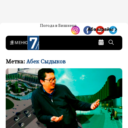
Жаңылыктар — Кыргызстан
Погода в Бишкеке
7-канал. Жаңылыктар —
Аба ырайы
Кыргызстан
MENU
Метка:
Абек Сыдыков