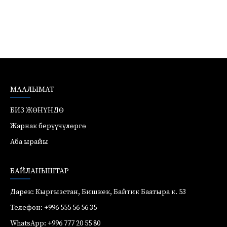
МААЛЫМАТ
БИЗ ЖӨНҮНДӨ
Жарнак берүүчүлөргө
Аба ырайы
БАЙЛАНЫШТАР
Дарек: Кыргызстан, Бишкек, Байтик Баатыра к. 53
Телефон: +996 555 56 56 35
WhatsApp: +996 777 20 55 80