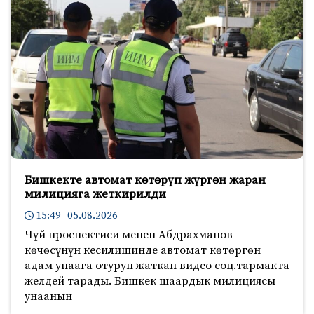
Бишкекте автомат көтөрүп жүргөн жаран
милицияга жеткирилди
15:49 05.08.2026
Чүй проспектиси менен Абдрахманов
көчөсүнүн кесилишинде автомат көтөргөн
адам унаага отуруп жаткан видео соц.тармакта
желдей тарады. Бишкек шаардык милициясы
унаанын