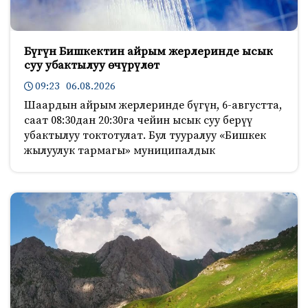
Бүгүн Бишкектин айрым жерлеринде ысык
суу убактылуу өчүрүлөт
09:23 06.08.2026
Шаардын айрым жерлеринде бүгүн, 6-августта,
саат 08:30дан 20:30га чейин ысык суу берүү
убактылуу токтотулат. Бул тууралуу «Бишкек
жылуулук тармагы» муниципалдык