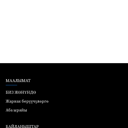
МААЛЫМАТ
БИЗ ЖӨНҮНДӨ
Жарнак берүүчүлөргө
Аба ырайы
БАЙЛАНЫШТАР