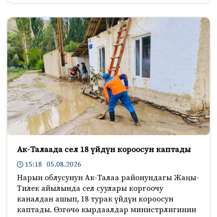
Ак-Талаада сел 18 үйдүн короосун каптады
15:18 05.08.2026
Нарын облусунун Ак-Талаа районундагы Жаңы-
Тилек айылында сел суулары коргоочу
каналдан ашып, 18 турак үйдүн короосун
каптады. Өзгөчө кырдаалдар министрлигинин