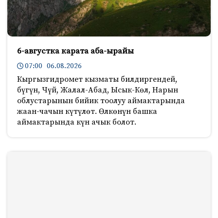
6-августка карата аба-ырайы
07:00 06.08.2026
Кыргызгидромет кызматы билдиргендей,
бүгүн, Чүй, Жалал-Абад, Ысык-Көл, Нарын
облустарынын бийик тоолуу аймактарында
жаан-чачын күтүлөт. Өлкөнүн башка
аймактарында күн ачык болот.