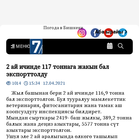
Жаңылыктар — Кыргызстан
Погода в Бишкеке
7-канал. Жаңылыктар —
Аба ырайы
Кыргызстан
MENU
2 ай ичинде 117 тоннага жакын бал
экспорттолду
15:34 12.04.2021
1014
Жыл башынан бери 2 ай ичинде 116,9 тонна
бал экспорттолгон. Бул тууралуу мамлекеттик
ветеринария, фитосанитария жана тамак аш
коопсуздугу инспекциясы билдирет.
Мындан сырткары 2419- баш жылкы, 389,2 тонна
балык жана деңиз азыктары, 5577 тонна сүт
азыктары экспорттолгон.
Ушул эле 2 ай аралыгында өлкөгө ташылып