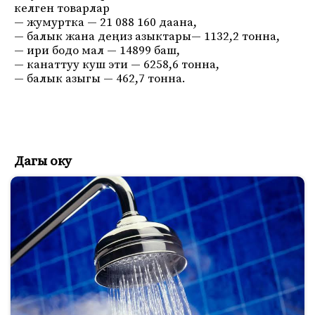
келген товарлар
— жумуртка — 21 088 160 даана,
— балык жана деңиз азыктары— 1132,2 тонна,
— ири бодо мал — 14899 баш,
— канаттуу куш эти — 6258,6 тонна,
— балык азыгы — 462,7 тонна.
Дагы оку