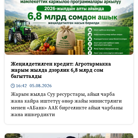
Жеңилдетилген кредит: Агротармакка
жарым жылда дээрлик 6,8 млрд сом
багытталды
16:42 05.08.2026
Жарым жылда Суу ресурстары, айыл чарба
жана кайра иштетүү өнөр жайы министрлиги
менен «АБанк» ААК биргеликте айыл чарбаны
жана ишкердикти