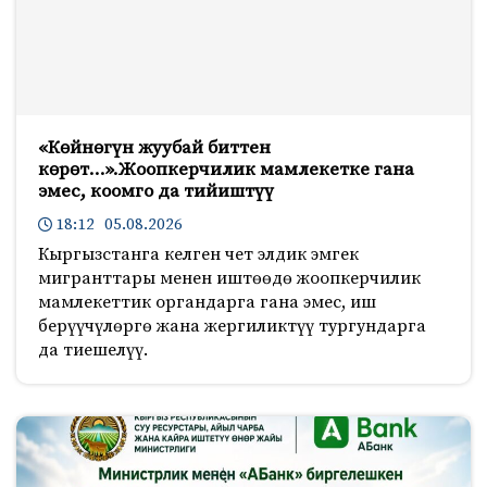
«Көйнөгүн жуубай биттен
көрөт…».Жоопкерчилик мамлекетке гана
эмес, коомго да тийиштүү
18:12 05.08.2026
Кыргызстанга келген чет элдик эмгек
мигранттары менен иштөөдө жоопкерчилик
мамлекеттик органдарга гана эмес, иш
берүүчүлөргө жана жергиликтүү тургундарга
да тиешелүү.