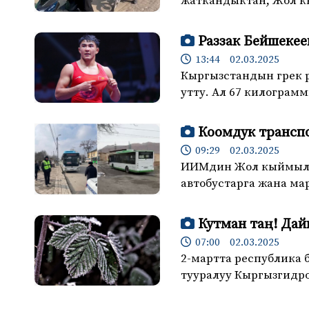
жаткандыктан, Жол 
Раззак Бейшекее
13:44 02.03.2025
Кыргызстандын грек р
утту. Ал 67 килограм
Коомдук транспо
09:29 02.03.2025
ИИМдин Жол кыймылы
автобустарга жана ма
Кутман таң! Дай
07:00 02.03.2025
2-мартта республика 
тууралуу Кыргызгидр