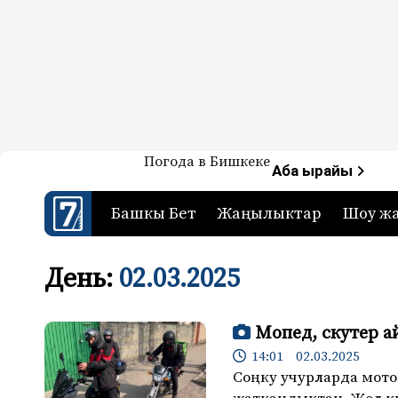
Жаңылыктар — Кыргызстан
Погода в Бишкеке
7-канал. Жаңылыктар 
Аба ырайы
Башкы Бет
Жаңылыктар
Шоу ж
День:
02.03.2025
Мопед, скутер а
14:01 02.03.2025
Соңку учурларда мот