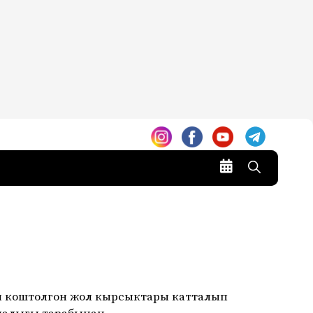
н коштолгон жол кырсыктары катталып