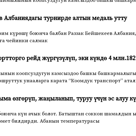
кыймылынын коопсуздугун камсыздоо башкы башкар
в Албаниядагы турнирде алтын медаль утту
им күрөшү боюнча балбан Раззак Бейшекеев Албания
мга чейинки салмак
ртторго рейд жүргүзүлүп, эки күндө 4 млн.18
нын коопсуздугун камсыздоо башкы башкармалыгы 
ршруттук унааларга карата “Коомдук транспорт” ат
ыма өзгөрүп, жаңыланып, туруу үчүн эс алуу кү
боюнча күн ачык болот. Батыштан соккон шамалдын ы
омет билдирди. Абанын температурасы