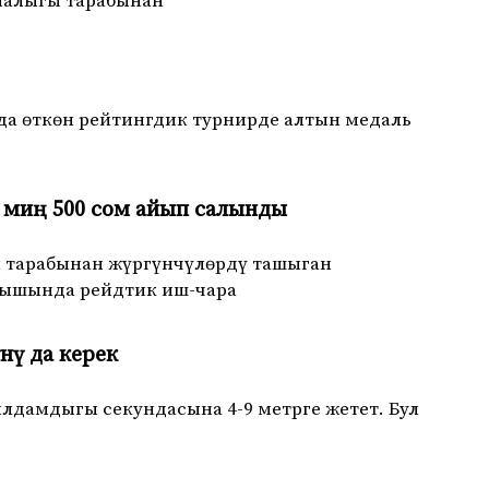
малыгы тарабынан
да өткөн рейтингдик турнирде алтын медаль
2 миң 500 сом айып салынды
тарабынан жүргүнчүлөрдү ташыган
алышында рейдтик иш-чара
нү да керек
лдамдыгы секундасына 4-9 метрге жетет. Бул