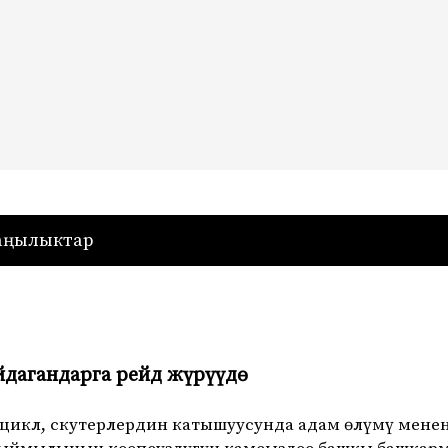
— Кыргызстан
аңылыктар
йдагандарга рейд жүрүүдө
оцикл, скутерлердин катышуусунда адам өлүмү мене