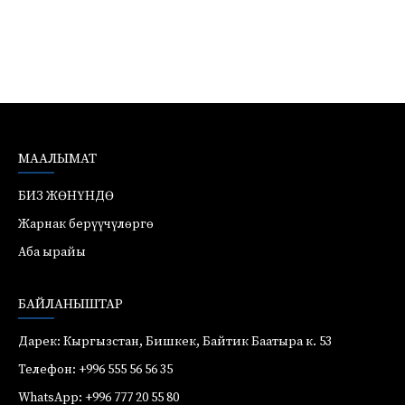
МААЛЫМАТ
БИЗ ЖӨНҮНДӨ
Жарнак берүүчүлөргө
Аба ырайы
БАЙЛАНЫШТАР
Дарек: Кыргызстан, Бишкек, Байтик Баатыра к. 53
Телефон: +996 555 56 56 35
WhatsApp: +996 777 20 55 80