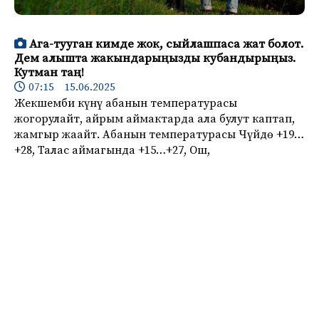
Ага-тууган кимде жок, сыйлашпаса жат болот.
Дем алышта жакындарыңызды кубандырыңыз.
Кутман таң!
07:15 15.06.2025
Жекшемби күнү абанын температурасы
жогорулайт, айрым аймактарда ала булут каптап,
жамгыр жаайт. Абанын температурасы Чүйдө +19…
+28, Талас аймагында +15…+27, Ош,