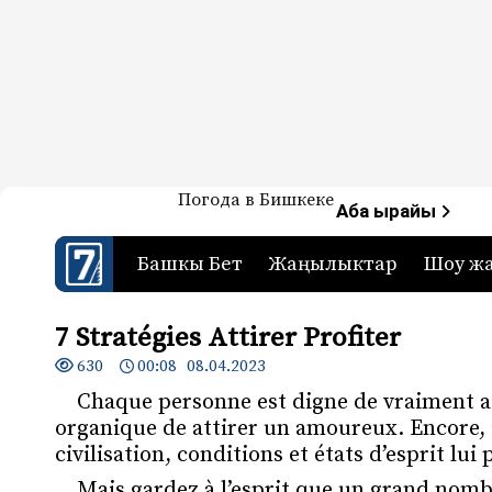
Жаңылыктар — Кыргызстан
Погода в Бишкеке
7-канал. Жаңылыктар 
Аба ырайы
Башкы Бет
Жаңылыктар
Шоу ж
7 Stratégies Attirer Profiter
630
00:08 08.04.2023
Chaque personne est digne de vraiment a
organique de attirer un amoureux. Encore, 
civilisation, conditions et états d’esprit lu
Mais gardez à l’esprit que un grand nomb