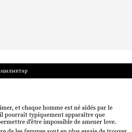
— Кыргызстан
аңылыктар
imer, et chaque homme est né aidés par le
il pourrait typiquement apparaître que
i permettre d’être impossible de amener love.
re de les femmes sont en plus essaie de trouver