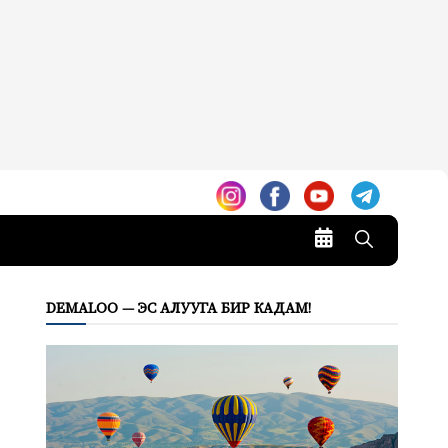
DEMALOO — ЭС АЛУУГА БИР КАДАМ!