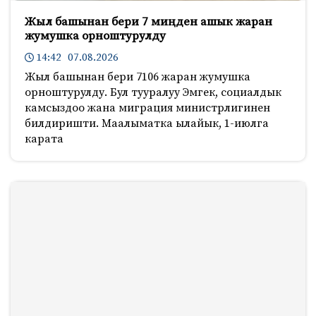
Жыл башынан бери 7 миңден ашык жаран
жумушка орноштурулду
14:42 07.08.2026
Жыл башынан бери 7106 жаран жумушка
орноштурулду. Бул тууралуу Эмгек, социалдык
камсыздоо жана миграция министрлигинен
билдиришти. Маалыматка ылайык, 1-июлга
карата