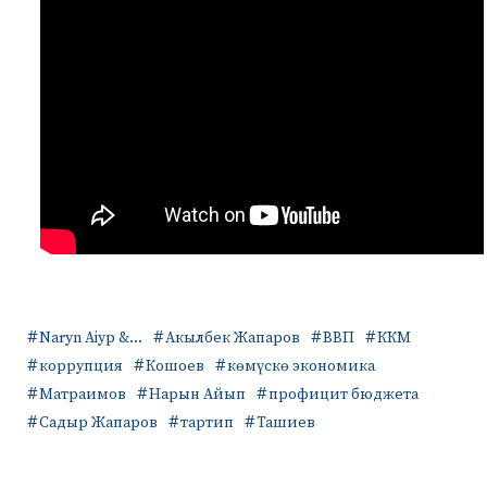
Naryn Aiyp &...
Акылбек Жапаров
ВВП
ККМ
коррупция
Кошоев
көмүскө экономика
Матраимов
Нарын Айып
профицит бюджета
Садыр Жапаров
тартип
Ташиев