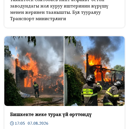
заводундагы жол куруу иштеринин жүрүшү
менен жеринен таанышты. Бул тууралуу
Транспорт министрлиги
Бишкекте жеке турак үй өрттөндү
17:05 07.08.2026