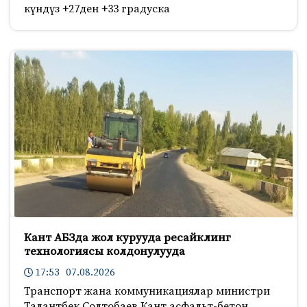
күндүз +27ден +33 градуска
Кант АБЗда жол курууда ресайклинг
технологиясы колдонулууда
17:53 07.08.2026
Транспорт жана коммуникациялар министри
Талантбек Солтобаев Кант асфальт-бетон