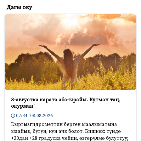
Дагы оку
8-августка карата аба-ырайы. Кутман таң,
окурман!
07:34 08.08.2026
Кыргызгидрометтин берген маалыматына
ылайык, бүгүн, күн ачк болот. Бишкек: түндө
+20дан +28 градуска чейин, өзгөрүлмө булуттуу;