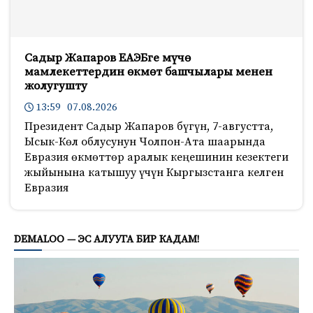
Садыр Жапаров ЕАЭБге мүчө
мамлекеттердин өкмөт башчылары менен
жолугушту
13:59 07.08.2026
Президент Садыр Жапаров бүгүн, 7-августта,
Ысык-Көл облусунун Чолпон-Ата шаарында
Евразия өкмөттөр аралык кеңешинин кезектеги
жыйынына катышуу үчүн Кыргызстанга келген
Евразия
813
DEMALOO — ЭС АЛУУГА БИР КАДАМ!