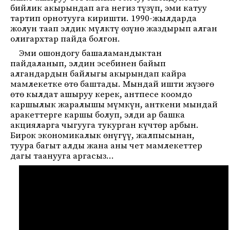
бийлик акырындап ага негиз түзүп, эми катуу
тартип орнотууга киришти. 1990-жылдарда
жолун таап элдик мүлктү өзүнө жаздырып алган
олигархтар пайда болгон.
Эми ошондогу башаламандыктан
пайдаланып, элдин эсебинен байып
алгандардын байлыгы акырындап кайра
мамлекетке өтө баштады. Мындай ишти жүзөгө
өтө кылдат ашыруу керек, антпесе коомдо
каршылык жаралышы мүмкүн, анткени мындай
аракеттерге каршы болуп, элди ар башка
акцияларга чыгууга тукурган күчтөр арбын.
Бирок экономикалык өнүгүү, жалпысынан,
туура багыт алды жана аны чет мамлекеттер
дагы таанууга аргасыз…