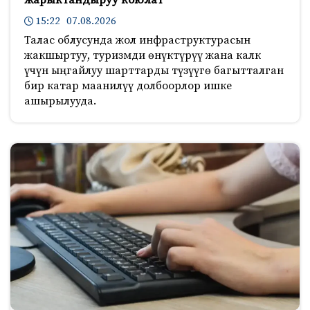
15:22 07.08.2026
Талас облусунда жол инфраструктурасын
жакшыртуу, туризмди өнүктүрүү жана калк
үчүн ыңгайлуу шарттарды түзүүгө багытталган
бир катар маанилүү долбоорлор ишке
ашырылууда.