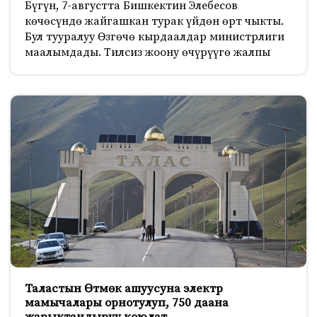
Бүгүн, 7-августта Бишкектин Элебесов
көчөсүндө жайгашкан турак үйдөн өрт чыкты.
Бул тууралуу Өзгөчө кырдаалдар министрлиги
маалымдады. Тилсиз жоону өчүрүүгө жалпы
Таластын Өтмөк ашуусуна электр
мамычалары орнотулуп, 750 даана
жарыктандыруу коюлат