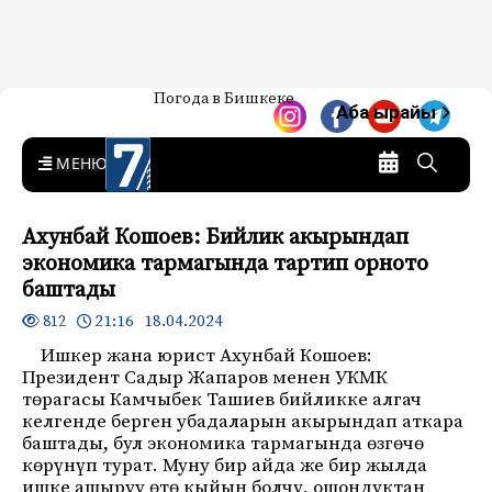
Жаңылыктар — Кыргызстан
Погода в Бишкеке
7-канал. Жаңылыктар —
Аба ырайы
Кыргызстан
MENU
Ахунбай Кошоев: Бийлик акырындап
экономика тармагында тартип орното
баштады
21:16 18.04.2024
812
Ишкер жана юрист Ахунбай Кошоев:
Президент Садыр Жапаров менен УКМК
төрагасы Камчыбек Ташиев бийликке алгач
келгенде берген убадаларын акырындап аткара
баштады, бул экономика тармагында өзгөчө
көрүнүп турат. Муну бир айда же бир жылда
ишке ашыруу өтө кыйын болчу, ошондуктан