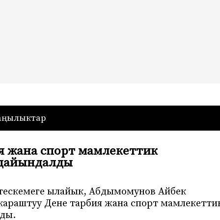
— Кыргызстан
аңылыктар
я жана спорт мамлекеттик
 дайындалды
 тескемеге ылайык, Абдымомунов Айбек
араштуу Дене тарбия жана спорт мамлекетти
ды.