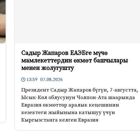
Садыр Жапаров ЕАЭБге мүчө
мамлекеттердин өкмөт башчылары
менен жолугушту
13:59 07.08.2026
Президент Садыр Жапаров бүгүн, 7-августта,
Ысык-Көл облусунун Чолпон-Ата шаарында
Евразия өкмөттөр аралык кеңешинин
кезектеги жыйынына катышуу үчүн
Кыргызстанга келген Евразия