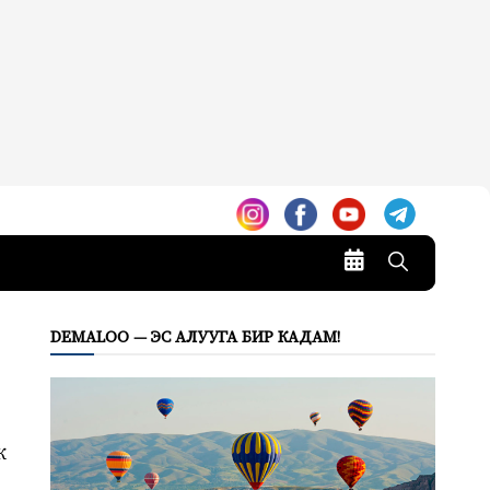
DEMALOO — ЭС АЛУУГА БИР КАДАМ!
к