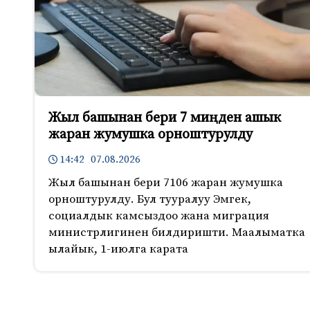
Жыл башынан бери 7 миңден ашык
жаран жумушка орноштурулду
14:42 07.08.2026
Жыл башынан бери 7106 жаран жумушка
орноштурулду. Бул тууралуу Эмгек,
социалдык камсыздоо жана миграция
министрлигинен билдиришти. Маалыматка
ылайык, 1-июлга карата
645