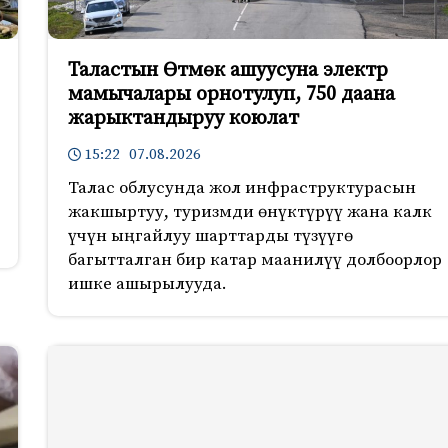
Таластын Өтмөк ашуусуна электр
мамычалары орнотулуп, 750 даана
жарыктандыруу коюлат
15:22 07.08.2026
Талас облусунда жол инфраструктурасын
жакшыртуу, туризмди өнүктүрүү жана калк
үчүн ыңгайлуу шарттарды түзүүгө
багытталган бир катар маанилүү долбоорлор
ишке ашырылууда.