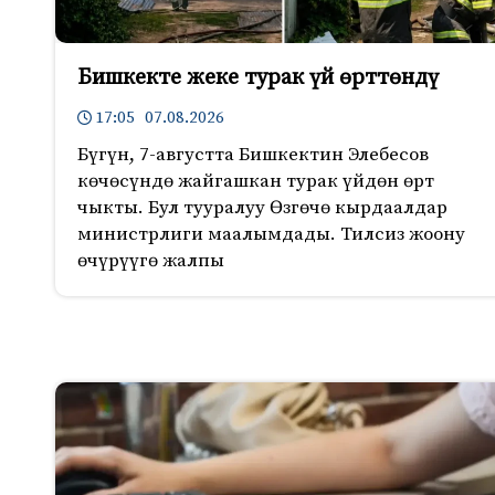
Бишкекте жеке турак үй өрттөндү
17:05 07.08.2026
Бүгүн, 7-августта Бишкектин Элебесов
көчөсүндө жайгашкан турак үйдөн өрт
чыкты. Бул тууралуу Өзгөчө кырдаалдар
министрлиги маалымдады. Тилсиз жоону
өчүрүүгө жалпы