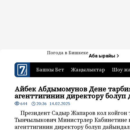
Жаңылыктар — Кыргызстан
Погода в Бишкеке
7-канал. Жаңылыктар 
Аба ырайы
Башкы Бет
Жаңылыктар
Шоу ж
Айбек Абдымомунов Дене тарби
агенттигинин директору болуп
644
20:36 14.02.2025
Президент Садыр Жапаров кол койгон
Тынчылыкович Министрлер Кабинетине к
агенттигинин директору болуп дайындал