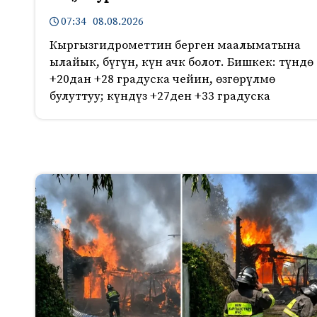
07:34 08.08.2026
Кыргызгидрометтин берген маалыматына
ылайык, бүгүн, күн ачк болот. Бишкек: түндө
+20дан +28 градуска чейин, өзгөрүлмө
булуттуу; күндүз +27ден +33 градуска