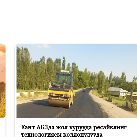
Кант АБЗда жол курууда ресайклинг
технологиясы колдонулууда