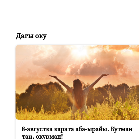
Дагы оку
8-августка карата аба-ырайы. Кутман
таң, окурман!