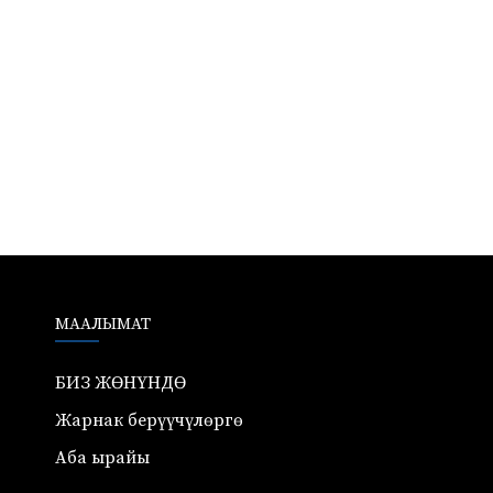
МААЛЫМАТ
БИЗ ЖӨНҮНДӨ
Жарнак берүүчүлөргө
Аба ырайы