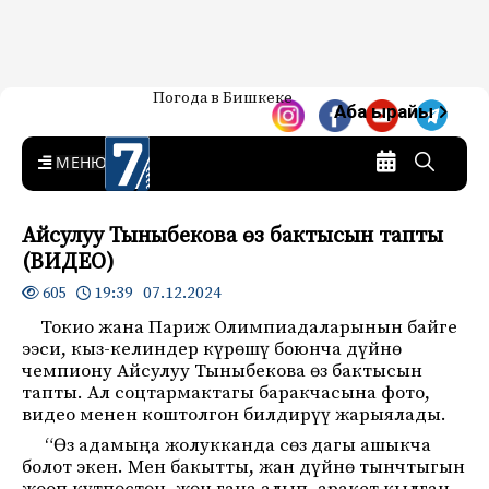
Жаңылыктар — Кыргызстан
Погода в Бишкеке
7-канал. Жаңылыктар —
Аба ырайы
Кыргызстан
MENU
Айсулуу Тыныбекова өз бактысын тапты
(ВИДЕО)
19:39 07.12.2024
605
Токио жана Париж Олимпиадаларынын байге
ээси, кыз-келиндер күрөшү боюнча дүйнө
чемпиону Айсулуу Тыныбекова өз бактысын
тапты. Ал соцтармактагы баракчасына фото,
видео менен коштолгон билдирүү жарыялады.
“Өз адамыңа жолукканда сөз дагы ашыкча
болот экен. Мен бакытты, жан дүйнө тынчтыгын