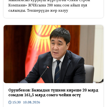
мыйзамсыз курулуш жүргүзгөн «Улан Строй
Компани» ЖЧКсына 200 миң сом айып пул
салынды. Текшерүүдө жер казуу
Орунбеков: Бажыдан түшкөн киреше 20 млрд
сомдон 161,5 млрд сомго чейин өстү
15:30 10.08.2026