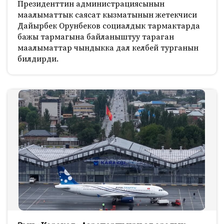
Президенттин администрациясынын
маалыматтык саясат кызматынын жетекчиси
Дайырбек Орунбеков социалдык тармактарда
бажы тармагына байланыштуу тараган
маалыматтар чындыкка дал келбей турганын
билдирди.