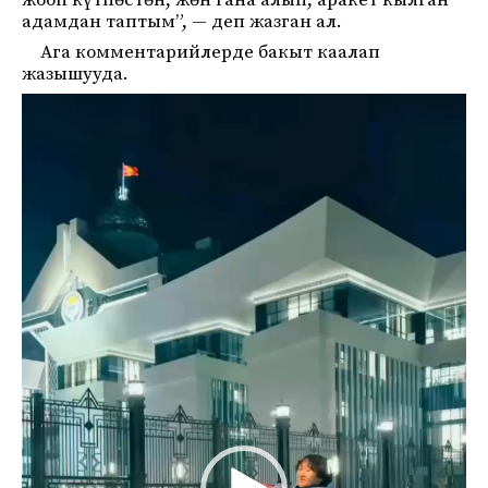
жооп күтпөстөн, жөн гана алып, аракет кылган
адамдан таптым”, — деп жазган ал.
Ага комментарийлерде бакыт каалап
жазышууда.
Видеоплеер