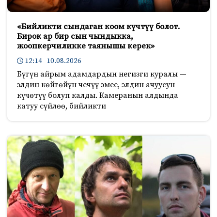
«Бийликти сындаган коом күчтүү болот.
Бирок ар бир сын чындыкка,
жоопкерчиликке таянышы керек»
12:14 10.08.2026
Бүгүн айрым адамдардын негизги куралы —
элдин көйгөйүн чечүү эмес, элдин ачуусун
күчөтүү болуп калды. Камеранын алдында
катуу сүйлөө, бийликти