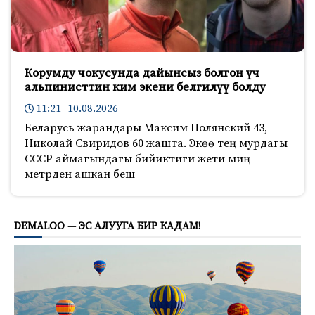
Корумду чокусунда дайынсыз болгон үч
альпинисттин ким экени белгилүү болду
11:21 10.08.2026
Беларусь жарандары Максим Полянский 43,
Николай Свиридов 60 жашта. Экөө тең мурдагы
СССР аймагындагы бийиктиги жети миң
метрден ашкан беш
606
DEMALOO — ЭС АЛУУГА БИР КАДАМ!