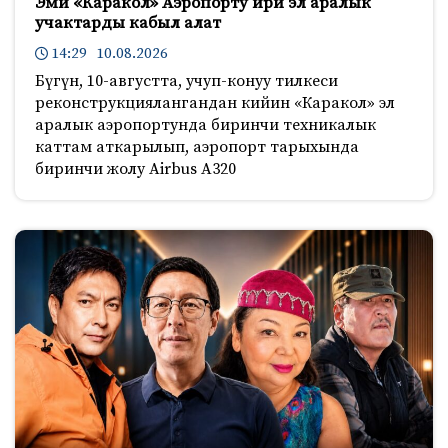
Эми «Каракол» Аэропорту ири эл аралык
учактарды кабыл алат
14:29 10.08.2026
Бүгүн, 10-августта, учуп-конуу тилкеси
реконструкциялангандан кийин «Каракол» эл
аралык аэропортунда биринчи техникалык
каттам аткарылып, аэропорт тарыхында
биринчи жолу Airbus A320