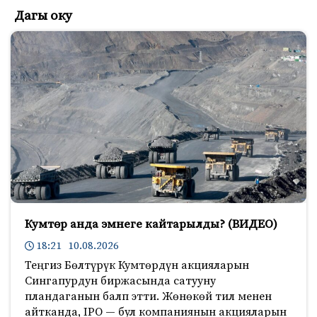
Дагы оку
Кумтөр анда эмнеге кайтарылды? (ВИДЕО)
18:21 10.08.2026
Теңгиз Бөлтүрүк Кумтөрдүн акцияларын
Сингапурдун биржасында сатууну
пландаганын балп этти. Жөнөкөй тил менен
айтканда, IPO — бул компаниянын акцияларын