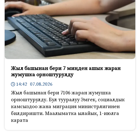
Жыл башынан бери 7 миңден ашык жаран
жумушка орноштурулду
14:42 07.08.2026
Жыл башынан бери 7106 жаран жумушка
орноштурулду. Бул тууралуу Эмгек, социалдык
камсыздоо жана миграция министрлигинен
билдиришти. Маалыматка ылайык, 1-июлга
карата
734