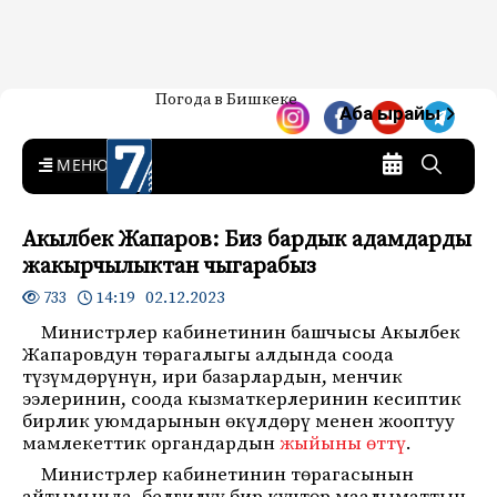
Жаңылыктар — Кыргызстан
Погода в Бишкеке
7-канал. Жаңылыктар —
Аба ырайы
Кыргызстан
MENU
Акылбек Жапаров: Биз бардык адамдарды
жакырчылыктан чыгарабыз
14:19 02.12.2023
733
Министрлер кабинетинин башчысы Акылбек
Жапаровдун төрагалыгы алдында соода
түзүмдөрүнүн, ири базарлардын, менчик
ээлеринин, соода кызматкерлеринин кесиптик
бирлик уюмдарынын өкүлдөрү менен жооптуу
мамлекеттик органдардын
жыйыны өттү
.
Министрлер кабинетинин төрагасынын