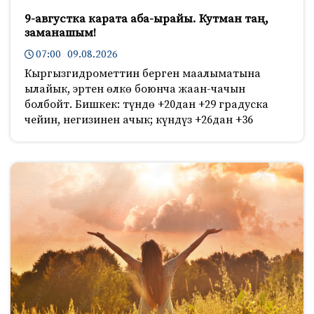
9-августка карата аба-ырайы. Кутман таң,
заманашым!
07:00 09.08.2026
Кыргызгидрометтин берген маалыматына
ылайык, эртен өлкө боюнча жаан-чачын
болбойт. Бишкек: түндө +20дан +29 градуска
чейин, негизинен ачык; күндүз +26дан +36