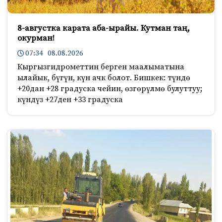
8-августка карата аба-ырайы. Кутман таң,
окурман!
07:34 08.08.2026
Кыргызгидрометтин берген маалыматына
ылайык, бүгүн, күн ачк болот. Бишкек: түндө
+20дан +28 градуска чейин, өзгөрүлмө булуттуу;
күндүз +27ден +33 градуска