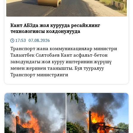
Кант АБЗда жол курууда ресайклинг
технологиясы колдонулууда
17:53 07.08.2026
Транспорт жана коммуникациялар министри
Талантбек Солтобаев Кант асфальт-бетон
заводундагы жол куруу иштеринин жүрүшү
менен жеринен таанышты. Бул тууралуу
Транспорт министрлиги