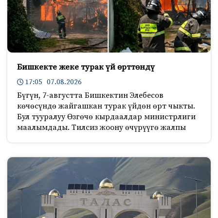
Бишкекте жеке турак үй өрттөндү
17:05 07.08.2026
Бүгүн, 7-августта Бишкектин Элебесов
көчөсүндө жайгашкан турак үйдөн өрт чыкты.
Бул тууралуу Өзгөчө кырдаалдар министрлиги
маалымдады. Тилсиз жоону өчүрүүгө жалпы