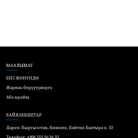
МААЛЫМАТ
БИЗ ЖӨНҮНДӨ
Жарнак берүүчүлөргө
Аба ырайы
БАЙЛАНЫШТАР
Дарек: Кыргызстан, Бишкек, Байтик Баатыра к. 53
Телефон: +996 555 56 56 35