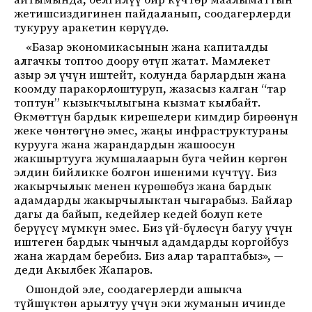
айтымында, белгилүү бир күчтөр маалыматтын
жетишсиздигинен пайдаланып, соодагерлерди
тукуруу аракетин көрүүдө.
«Базар экономикасынын жана капиталды
алгачкы топтоо доору өтүп жатат. Мамлекет
азыр эл үчүн иштейт, колунда барлардын жана
коомду паракорлоштуруп, жазасыз калган “тар
топтун” кызыкчылыгына кызмат кылбайт.
Өкмөттүн бардык кирешелери кимдир бирөөнүн
жеке чөнтөгүнө эмес, жаңы инфраструктураны
курууга жана жарандардын жашоосун
жакшыртууга жумшалаарын буга чейин көргөн
элдин бийликке болгон ишеними күчтүү. Биз
жакырчылык менен күрөшөбүз жана бардык
адамдарды жакырчылыктан чыгарабыз. Байлар
дагы да байып, кедейлер кедей болуп кете
берүүсү мүмкүн эмес. Биз үй-бүлөсүн багуу үчүн
иштеген бардык чынчыл адамдарды коргойбуз
жана жардам беребиз. Биз алар тараптабыз», —
деди Акылбек Жапаров.
Ошондой эле, соодагерлерди ашыкча
түйшүктөн арылтуу үчүн эки жуманын ичинде