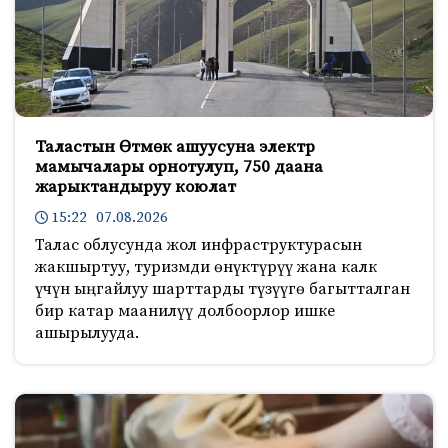
Таластын Өтмөк ашуусуна электр
мамычалары орнотулуп, 750 даана
жарыктандыруу коюлат
15:22 07.08.2026
Талас облусунда жол инфраструктурасын
жакшыртуу, туризмди өнүктүрүү жана калк
үчүн ыңгайлуу шарттарды түзүүгө багытталган
бир катар маанилүү долбоорлор ишке
ашырылууда.