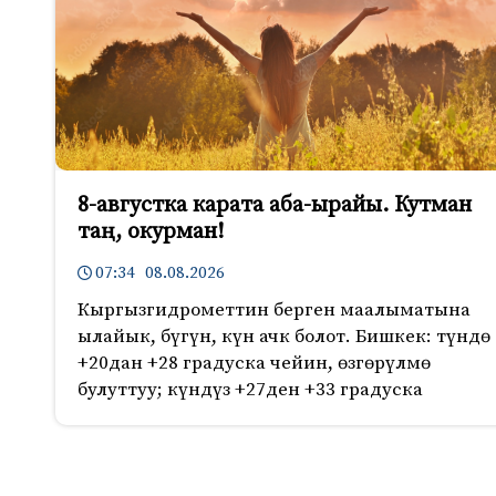
8-августка карата аба-ырайы. Кутман
таң, окурман!
07:34 08.08.2026
Кыргызгидрометтин берген маалыматына
ылайык, бүгүн, күн ачк болот. Бишкек: түндө
+20дан +28 градуска чейин, өзгөрүлмө
булуттуу; күндүз +27ден +33 градуска