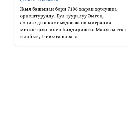
Жыл башынан бери 7106 жаран жумушка
орноштурулду. Бул тууралуу Эмгек,
социалдык камсыздоо жана миграция
министрлигинен билдиришти. Маалыматка
ылайык, 1-июлга карата
703