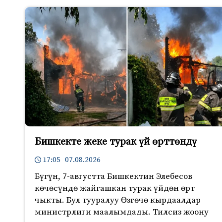
Бишкекте жеке турак үй өрттөндү
17:05 07.08.2026
Бүгүн, 7-августта Бишкектин Элебесов
көчөсүндө жайгашкан турак үйдөн өрт
чыкты. Бул тууралуу Өзгөчө кырдаалдар
министрлиги маалымдады. Тилсиз жоону