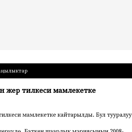
— Кыргызстан
аңылыктар
ан жер тилкеси мамлекетке
 тилкеси мамлекетке кайтарылды. Бул тууралуу
ерүүдө, Баткен шаардык мэриясынын 2008-