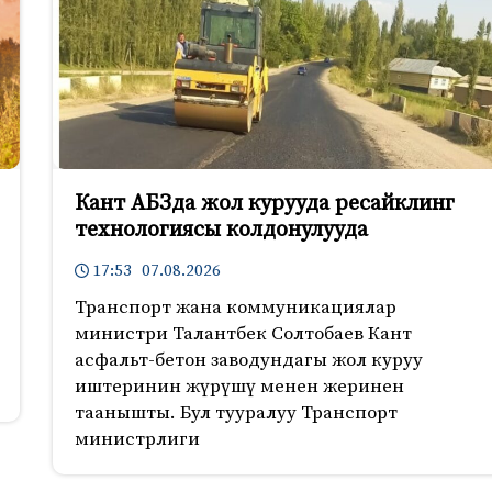
Кант АБЗда жол курууда ресайклинг
технологиясы колдонулууда
17:53 07.08.2026
Транспорт жана коммуникациялар
министри Талантбек Солтобаев Кант
асфальт-бетон заводундагы жол куруу
иштеринин жүрүшү менен жеринен
таанышты. Бул тууралуу Транспорт
министрлиги