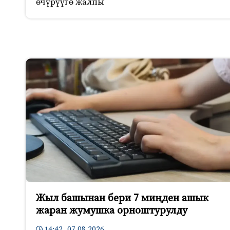
өчүрүүгө жалпы
Жыл башынан бери 7 миңден ашык
жаран жумушка орноштурулду
14:42 07.08.2026