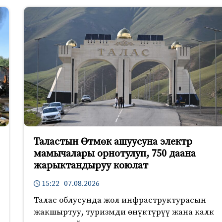
Таластын Өтмөк ашуусуна электр
мамычалары орнотулуп, 750 даана
жарыктандыруу коюлат
15:22 07.08.2026
Талас облусунда жол инфраструктурасын
жакшыртуу, туризмди өнүктүрүү жана калк