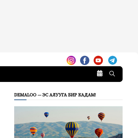
DEMALOO — ЭС АЛУУГА БИР КАДАМ!