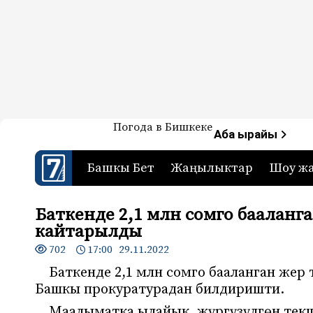
Жаңылыктар — Кыргызстан
Погода в Бишкеке
7-канал. Жаңылыктар 
Аба ырайы
Башкы Бет
Жаңылыктар
Шоу ж
Баткенде 2,1 млн сомго бааланг
кайтарылды
702
17:00 29.11.2022
Баткенде 2,1 млн сомго бааланган жер
Башкы прокуратурадан билдиришти.
Маалыматка ылайык, жүргүзүлгөн текш