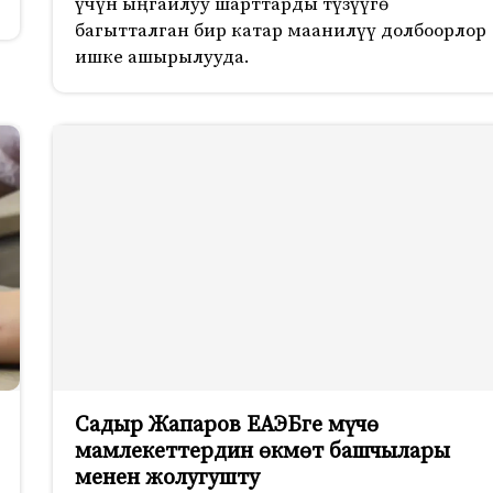
үчүн ыңгайлуу шарттарды түзүүгө
багытталган бир катар маанилүү долбоорлор
ишке ашырылууда.
Садыр Жапаров ЕАЭБге мүчө
мамлекеттердин өкмөт башчылары
менен жолугушту