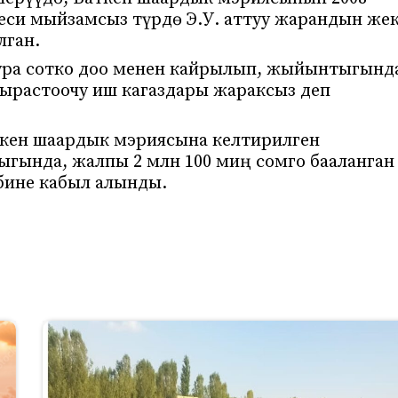
еси мыйзамсыз түрдө Э.У. аттуу жарандын же
лган.
тура сотко доо менен кайрылып, жыйынтыгынд
 ырастоочу иш кагаздары жараксыз деп
ткен шаардык мэриясына келтирилген
гында, жалпы 2 млн 100 миң сомго бааланган
бине кабыл алынды.