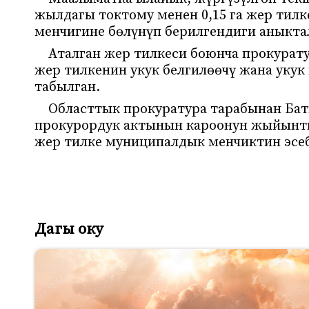
жылдагы токтому менен 0,15 га жер тилк
менчигине бөлүнүп берилгендиги аныкта
Аталган жер тилкеси боюнча прокура
жер тилкенин укук белгилөөчү жана укук
табылган.
Областтык прокуратура тарабынан Ба
прокурордук актынын кароонун жыйынты
жер тилке муниципалдык менчиктин эсе
Дагы оку