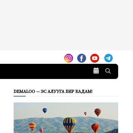
DEMALOO — ЭС АЛУУГА БИР КАДАМ!