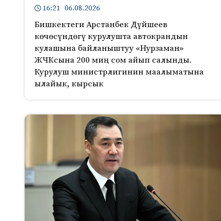
16:21 06.08.2026
Бишкектеги Арстанбек Дүйшеев
көчөсүндөгү курулушта автокрандын
кулашына байланыштуу «Нурзаман»
ЖЧКсына 200 миң сом айып салынды.
Курулуш министрлигинин маалыматына
ылайык, кырсык