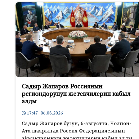
Садыр Жапаров Россиянын
региондорунун жетекчилерин кабыл
алды
17:47 06.08.2026
Садыр Жапаров бүгүн, 6-августта, Чолпон-
Ата шаарында Россия Федерациясынын
аймактарынын жетекчилерин кабыл алды.