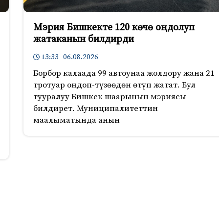
Мэрия Бишкекте 120 көчө оңдолуп
жатаканын билдирди
13:33 06.08.2026
Борбор калаада 99 автоунаа жолдору жана 21
тротуар оңдоп-түзөөдөн өтүп жатат. Бул
тууралуу Бишкек шаарынын мэриясы
билдирет. Муниципалитеттин
маалыматында анын