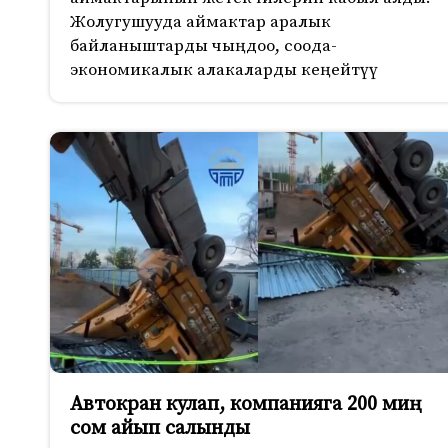
Жолугушууда аймактар аралык
байланыштарды чыңдоо, соода-
экономикалык алакаларды кеңейтүү
Автокран кулап, компанияга 200 миң
сом айып салынды