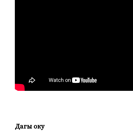
Дагы оку