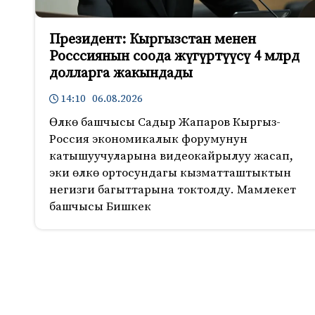
Президент: Кыргызстан менен
Росссиянын соода жүгүртүүсү 4 млрд
долларга жакындады
14:10 06.08.2026
Өлкө башчысы Садыр Жапаров Кыргыз-
Россия экономикалык форумунун
катышуучуларына видеокайрылуу жасап,
эки өлкө ортосундагы кызматташтыктын
негизги багыттарына токтолду. Мамлекет
башчысы Бишкек
415