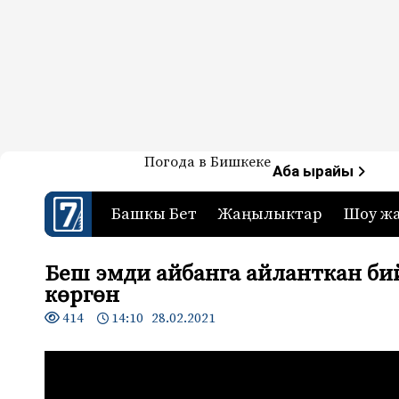
Жаңылыктар — Кыргызстан
Погода в Бишкеке
7-канал. Жаңылыктар 
Аба ырайы
Башкы Бет
Жаңылыктар
Шоу ж
Беш эмди айбанга айланткан би
көргөн
414
14:10 28.02.2021