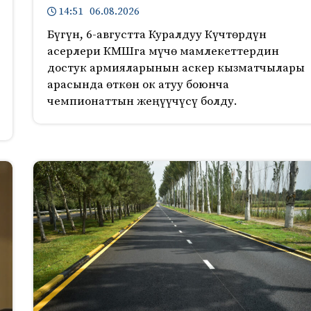
14:51 06.08.2026
Бүгүн, 6-августта Куралдуу Күчтөрдүн
асерлери КМШга мүчө мамлекеттердин
достук армияларынын аскер кызматчылары
арасында өткөн ок атуу боюнча
чемпионаттын жеңүүчүсү болду.