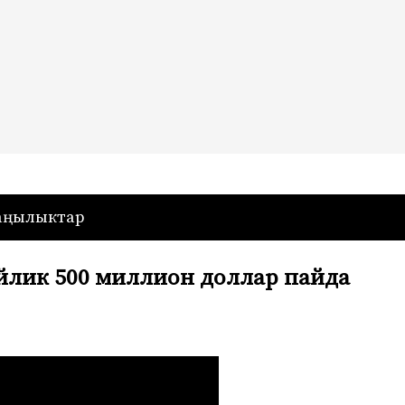
— Кыргызстан
аңылыктар
йлик 500 миллион доллар пайда