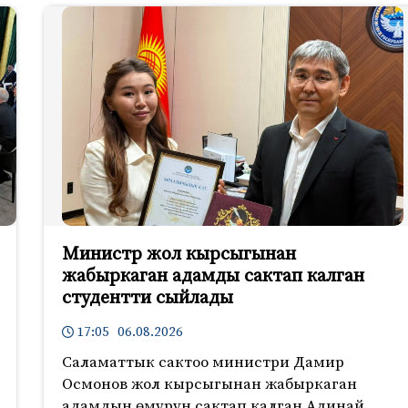
Министр жол кырсыгынан
жабыркаган адамды сактап калган
студентти сыйлады
17:05 06.08.2026
Саламаттык сактоо министри Дамир
Осмонов жол кырсыгынан жабыркаган
адамдын өмүрүн сактап калган Адинай