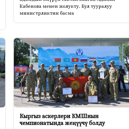
Кабенова менен жолукту. Бул тууралуу
министрликтин басма
Кыргыз аскерлери КМШнын
чемпионатында жеңүүчү болду