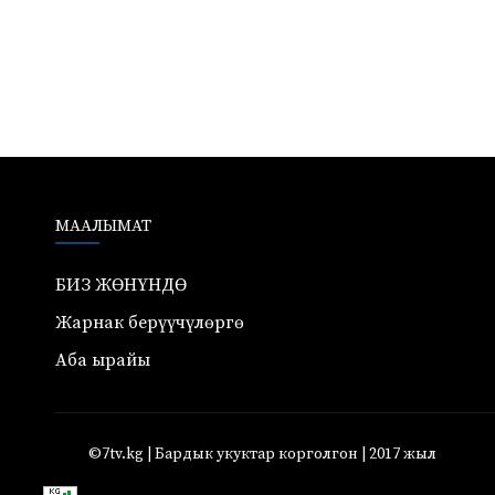
МААЛЫМАТ
БИЗ ЖӨНҮНДӨ
Жарнак берүүчүлөргө
Аба ырайы
©7tv.kg | Бардык укуктар корголгон | 2017 жыл