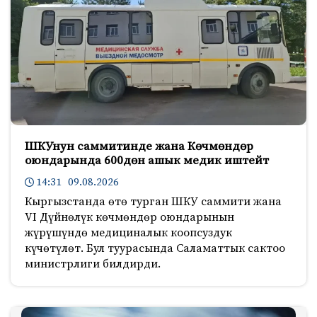
ШКУнун саммитинде жана Көчмөндөр
оюндарында 600дөн ашык медик иштейт
14:31 09.08.2026
Кыргызстанда өтө турган ШКУ саммити жана
VI Дүйнөлүк көчмөндөр оюндарынын
жүрүшүндө медициналык коопсуздук
күчөтүлөт. Бул туурасында Саламаттык сактоо
министрлиги билдирди.