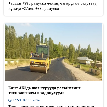
+20дан +28 градуска чейин, өзгөрүлмө булуттуу;
күндүз +27ден +33 градуска
Кант АБЗда жол курууда ресайклинг
технологиясы колдонулууда
17:53 07.08.2026
Транспорт жана коммуникациялар министри