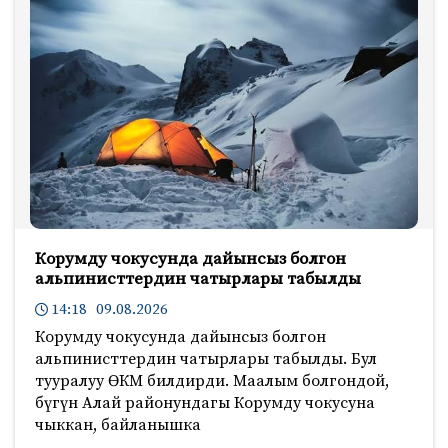
Корумду чокусунда дайынсыз болгон
альпинисттердин чатырлары табылды
14:18 09.08.2026
Корумду чокусунда дайынсыз болгон
альпинисттердин чатырлары табылды. Бул
тууралуу ӨКМ билдирди. Маалым болгондой,
бүгүн Алай районундагы Корумду чокусуна
чыккан, байланышка