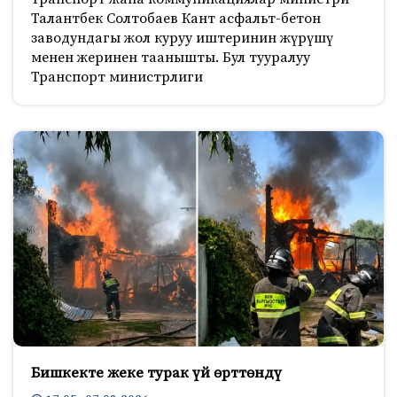
Талантбек Солтобаев Кант асфальт-бетон
заводундагы жол куруу иштеринин жүрүшү
менен жеринен таанышты. Бул тууралуу
Транспорт министрлиги
Бишкекте жеке турак үй өрттөндү