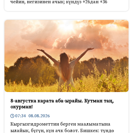
чейин, негизинен ачык; күндүз +26дан +36
8-августка карата аба-ырайы. Кутман таң,
окурман!
07:34 08.08.2026
Кыргызгидрометтин берген маалыматына
ылайык, бүгүн, күн ачк болот. Бишкек: түндө