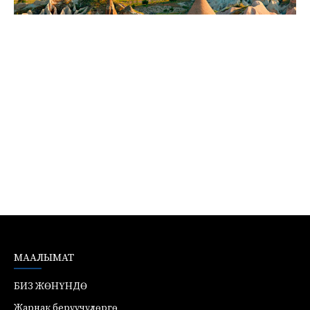
МААЛЫМАТ
БИЗ ЖӨНҮНДӨ
Жарнак берүүчүлөргө