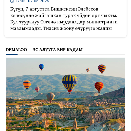
17:05 07.08.2026
Бүгүн, 7-августта Бишкектин Элебесов
көчөсүндө жайгашкан турак үйдөн өрт чыкты.
Бул тууралуу Өзгөчө кырдаалдар министрлиги
маалымдады. Тилсиз жоону өчүрүүгө жалпы
249
DEMALOO — ЭС АЛУУГА БИР КАДАМ!