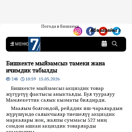
Жаңылыктар — Кыргызстан
Погода в Бишкеке
7-канал. Жаңылыктар —
Аба ырайы
Кыргызстан
MENU
Бишкекте мыйзамсыз тамеки жана
ичимдик табылды
10:59 15.05.2026
248
Бишкекте мыйзамсыз акциздик товар
жүгүртүү фактысы аныкталды. Бул тууралуу
Мамлекеттик салык кызматы билдирди.
Маалым болгондой, рейддик иш-чаралардын
жүрүшүндө салыкчылар тиешелүү акциздик
маркалары жок, жалпы суммасы 522 миң
сомдон ашкан акциздик товарларды