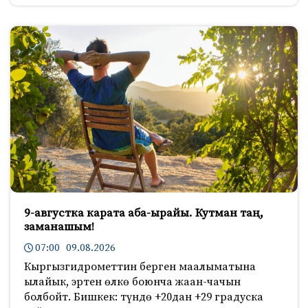
9-августка карата аба-ырайы. Кутман таң,
заманашым!
07:00 09.08.2026
Кыргызгидрометтин берген маалыматына
ылайык, эртен өлкө боюнча жаан-чачын
болбойт. Бишкек: түндө +20дан +29 градуска