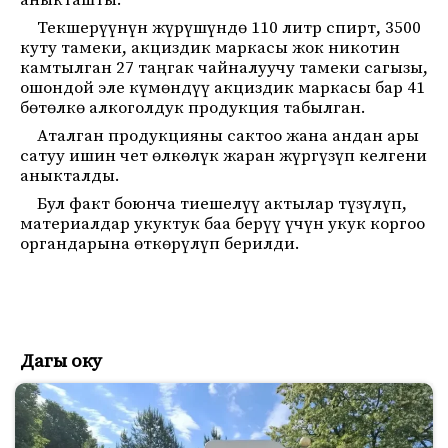
аныкташты.
Текшерүүнүн жүрүшүндө 110 литр спирт, 3500
куту тамеки, акциздик маркасы жок никотин
камтылган 27 таңгак чайналуучу тамеки сагызы,
ошондой эле күмөндүү акциздик маркасы бар 41
бөтөлкө алкоголдук продукция табылган.
Аталган продукцияны сактоо жана андан ары
сатуу ишин чет өлкөлүк жаран жүргүзүп келгени
аныкталды.
Бул факт боюнча тиешелүү актылар түзүлүп,
материалдар укуктук баа берүү үчүн укук коргоо
органдарына өткөрүлүп берилди.
Дагы оку