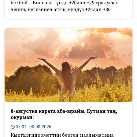
болбойт. Бишкек: түндө +20дан +29 градуска
чейин, негизинен ачык; күндүз +26дан +36
8-августка карата аба-ырайы. Кутман таң,
окурман!
07:34 08.08.2026
Кыргызгидрометтин берген маалыматына