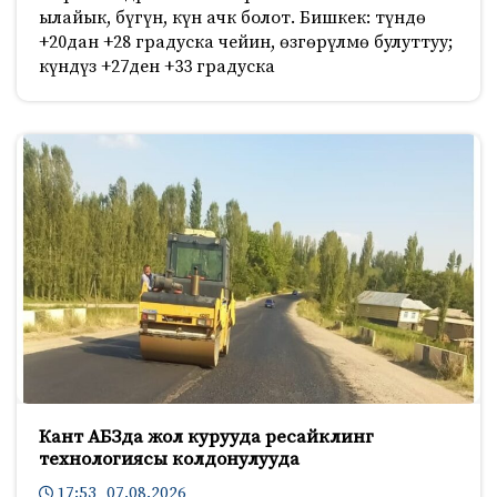
ылайык, бүгүн, күн ачк болот. Бишкек: түндө
+20дан +28 градуска чейин, өзгөрүлмө булуттуу;
күндүз +27ден +33 градуска
Кант АБЗда жол курууда ресайклинг
технологиясы колдонулууда
17:53 07.08.2026