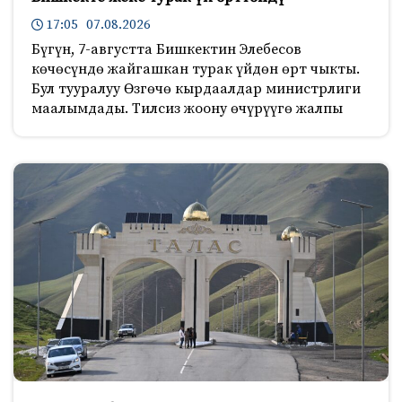
17:05 07.08.2026
Бүгүн, 7-августта Бишкектин Элебесов
көчөсүндө жайгашкан турак үйдөн өрт чыкты.
Бул тууралуу Өзгөчө кырдаалдар министрлиги
маалымдады. Тилсиз жоону өчүрүүгө жалпы