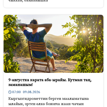
чыккан, байланышка
9-августка карата аба-ырайы. Кутман таң,
заманашым!
07:00 09.08.2026
Кыргызгидрометтин берген маалыматына
ылайык, эртен өлкө боюнча жаан-чачын