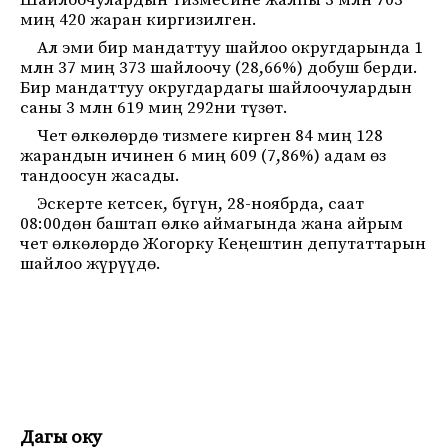
Шайлоочулардын тизмесине жалпы 3 млн 703
миң 420 жаран киргизилген.
Ал эми бир мандаттуу шайлоо округдарында 1
млн 37 миң 373 шайлоочу (28,66%) добуш берди.
Бир мандаттуу округдардагы шайлоочулардын
саны 3 млн 619 миң 292ни түзөт.
Чет өлкөлөрдө тизмеге кирген 84 миң 128
жарандын ичинен 6 миң 609 (7,86%) адам өз
тандоосун жасады.
Эскерте кетсек, бүгүн, 28-ноябрда, саат
08:00дөн баштап өлкө аймагында жана айрым
чет өлкөлөрдө Жогорку Кеңештин депутаттарын
шайлоо жүрүүдө.
Дагы оку