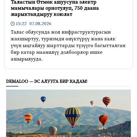
Таластын Өтмөк ашуусуна электр
мамычалары орнотулуп, 750 даана
жарыктандыруу коюлат
15:22 07.08.2026
Талас облусунда жол инфраструктурасын
жакшыртуу, туризмди өнүктүрүү жана калк
үчүн ыңгайлуу шарттарды түзүүгө багытталган
бир катар маанилүү долбоорлор ишке
ашырылууда.
1000
DEMALOO — ЭС АЛУУГА БИР КАДАМ!