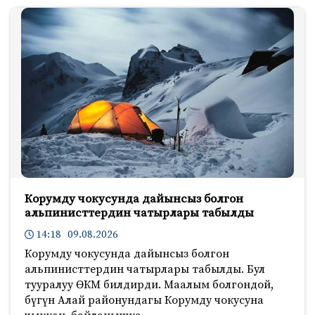
Корумду чокусунда дайынсыз болгон
альпинисттердин чатырлары табылды
14:18 09.08.2026
Корумду чокусунда дайынсыз болгон
альпинисттердин чатырлары табылды. Бул
тууралуу ӨКМ билдирди. Маалым болгондой,
бүгүн Алай районундагы Корумду чокусуна