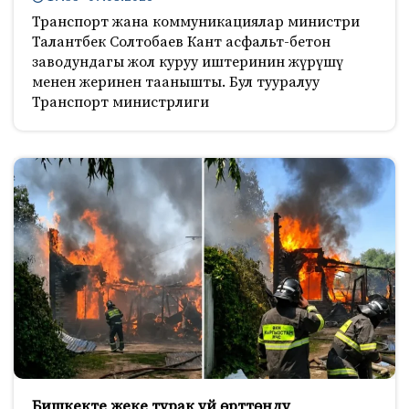
Транспорт жана коммуникациялар министри
Талантбек Солтобаев Кант асфальт-бетон
заводундагы жол куруу иштеринин жүрүшү
менен жеринен таанышты. Бул тууралуу
Транспорт министрлиги
Бишкекте жеке турак үй өрттөндү