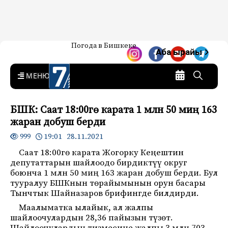
Жаңылыктар — Кыргызстан
Погода в Бишкеке
7-канал. Жаңылыктар —
Аба ырайы
Кыргызстан
MENU
БШК: Саат 18:00гө карата 1 млн 50 миң 163
жаран добуш берди
19:01 28.11.2021
999
Саат 18:00гө карата Жогорку Кеңештин
депутаттарын шайлоодо бирдиктүү округ
боюнча 1 млн 50 миң 163 жаран добуш берди. Бул
тууралуу БШКнын төрайымынын орун басары
Тынчтык Шайназаров брифингде билдирди.
Маалыматка ылайык, ал жалпы
шайлоочулардын 28,36 пайызын түзөт.