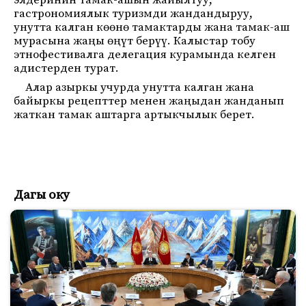
элдеринин тамак-ашын жайылтуу,
гастрономиялык туризмди жандандыруу,
унутта калган көөнө тамактарды жана тамак-аш
мурасына жаңы өңүт берүү. Калыстар тобу
этнофестивалга делегация курамында келген
адистерден турат.
Алар азыркы учурда унутта калган жана
байыркы рецепттер менен жаңыдан жанданып
жаткан тамак аштарга артыкчылык берет.
Дагы оку