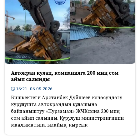
Автокран кулап, компанияга 200 миң сом
айып салынды
16:21 06.08.2026
Бишкектеги Арстанбек Дүйшеев көчөсүндөгү
курулушта автокрандын кулашына
байланыштуу «Нурзаман» ЖЧКсына 200 миң
сом айып салынды. Курулуш министрлигинин
маалыматына ылайык, кырсык