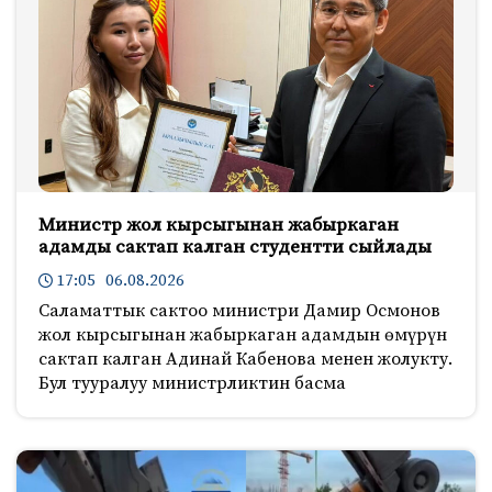
Министр жол кырсыгынан жабыркаган
адамды сактап калган студентти сыйлады
17:05 06.08.2026
Саламаттык сактоо министри Дамир Осмонов
жол кырсыгынан жабыркаган адамдын өмүрүн
сактап калган Адинай Кабенова менен жолукту.
Бул тууралуу министрликтин басма