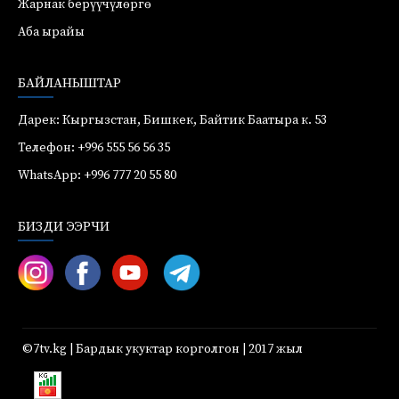
Жарнак берүүчүлөргө
Аба ырайы
БАЙЛАНЫШТАР
Дарек: Кыргызстан, Бишкек, Байтик Баатыра к. 53
Телефон: +996 555 56 56 35
WhatsApp: +996 777 20 55 80
БИЗДИ ЭЭРЧИ
©7tv.kg | Бардык укуктар корголгон | 2017 жыл