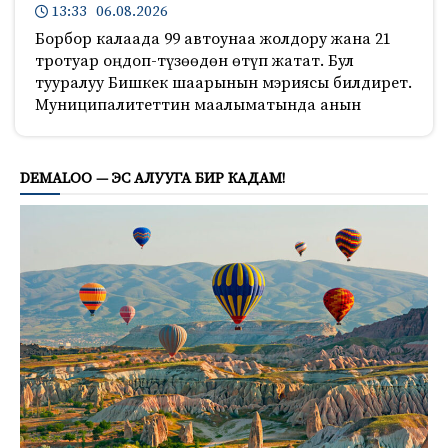
13:33 06.08.2026
Борбор калаада 99 автоунаа жолдору жана 21
тротуар оңдоп-түзөөдөн өтүп жатат. Бул
тууралуу Бишкек шаарынын мэриясы билдирет.
Муниципалитеттин маалыматында анын
794
DEMALOO — ЭС АЛУУГА БИР КАДАМ!