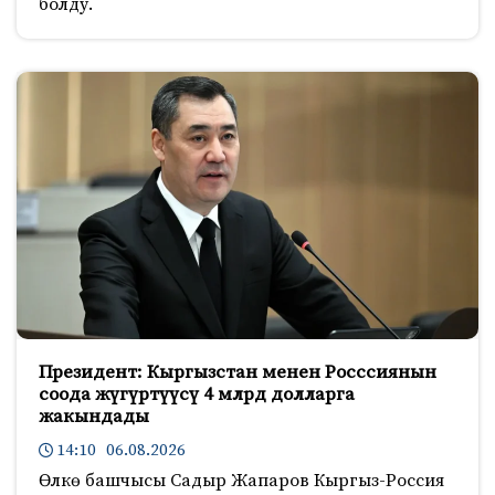
болду.
Президент: Кыргызстан менен Росссиянын
соода жүгүртүүсү 4 млрд долларга
жакындады
14:10 06.08.2026
Өлкө башчысы Садыр Жапаров Кыргыз-Россия