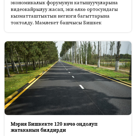
экономикалык форумунун катышуучуларына
видеокайрылуу жасап, эки өлкө ортосундагы
кызматташтыктын негизги багыттарына
токтолду. Мамлекет башчысы Бишкек
Мэрия Бишкекте 120 көчө оңдолуп
жатаканын билдирди