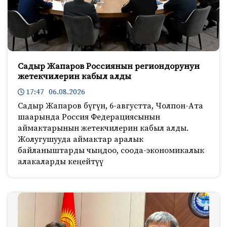
Садыр Жапаров Россиянын региондорунун
жетекчилерин кабыл алды
17:47 06.08.2026
Садыр Жапаров бүгүн, 6-августта, Чолпон-Ата
шаарында Россия Федерациясынын
аймактарынын жетекчилерин кабыл алды.
Жолугушууда аймактар аралык
байланыштарды чыңдоо, соода-экономикалык
алакаларды кеңейтүү