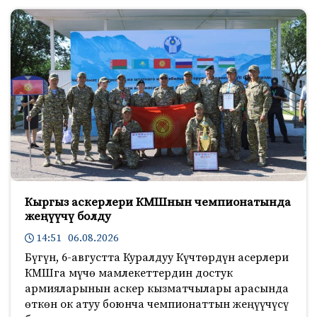
Кыргыз аскерлери КМШнын чемпионатында
жеңүүчү болду
14:51 06.08.2026
Бүгүн, 6-августта Куралдуу Күчтөрдүн асерлери
КМШга мүчө мамлекеттердин достук
армияларынын аскер кызматчылары арасында
өткөн ок атуу боюнча чемпионаттын жеңүүчүсү