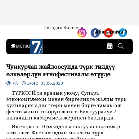
Жаңылыктар — Кыргызстан
Погода в Бишкеке
7-канал. Жаңылыктар —
Аба ырайы
Кыргызстан
MENU
Чуңкурчак жайлоосунда түрк тилдүү
өлкөлөрдүн этнофестивалы өтүүдө
14:42 05.06.2023
793
ТҮРКСОЙ эл аралык уюму, Супара
этнокомплекси менен биргеликте жалпы түрк
кулинария адисттери менен бирге тамак-аш
фестивалын өткөрүп жатат. Бул тууралуу 7-
каналдын кабарчысы жеринен билдирди.
Иш чарага 10 өлкөдөн атактуу ашпозчулар
катышат. Фестивалдын максаты түрк