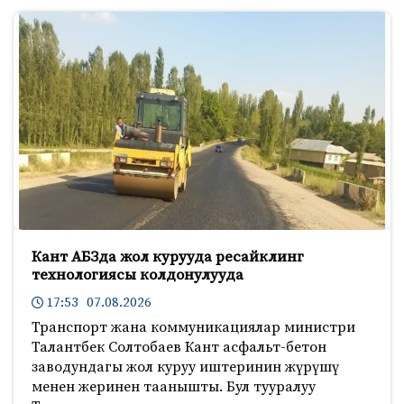
Кант АБЗда жол курууда ресайклинг
технологиясы колдонулууда
17:53 07.08.2026
Транспорт жана коммуникациялар министри
Талантбек Солтобаев Кант асфальт-бетон
заводундагы жол куруу иштеринин жүрүшү
менен жеринен таанышты. Бул тууралуу