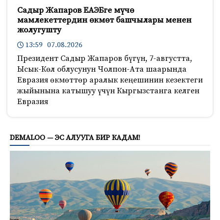
Садыр Жапаров ЕАЭБге мүчө
мамлекеттердин өкмөт башчылары менен
жолугушту
13:59 07.08.2026
Президент Садыр Жапаров бүгүн, 7-августта,
Ысык-Көл облусунун Чолпон-Ата шаарында
Евразия өкмөттөр аралык кеңешинин кезектеги
жыйынына катышуу үчүн Кыргызстанга келген
Евразия
788
DEMALOO — ЭС АЛУУГА БИР КАДАМ!