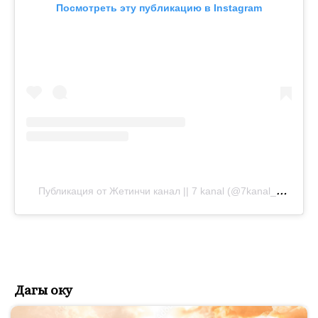
Посмотреть эту публикацию в Instagram
П
убликация от Жетинчи канал || 7 kanal (@7kanal_official)
Дагы оку