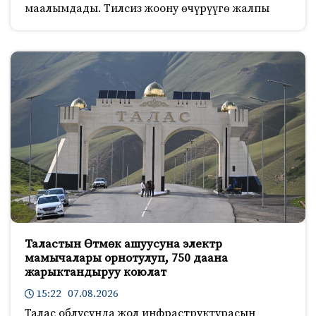
маалымдады. Тилсиз жоону өчүрүүгө жалпы
Таластын Өтмөк ашуусуна электр
мамычалары орнотулуп, 750 даана
жарыктандыруу коюлат
15:22 07.08.2026
Талас облусунда жол инфраструктурасын