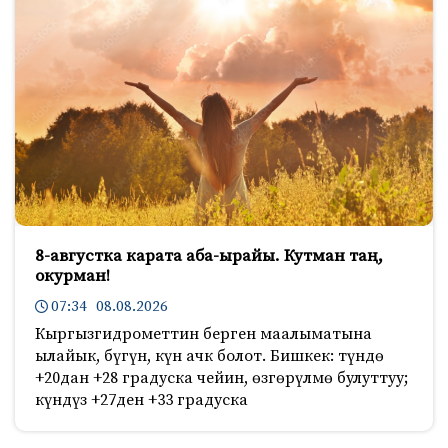
8-августка карата аба-ырайы. Кутман таң,
окурман!
07:34 08.08.2026
Кыргызгидрометтин берген маалыматына
ылайык, бүгүн, күн ачк болот. Бишкек: түндө
+20дан +28 градуска чейин, өзгөрүлмө булуттуу;
күндүз +27ден +33 градуска