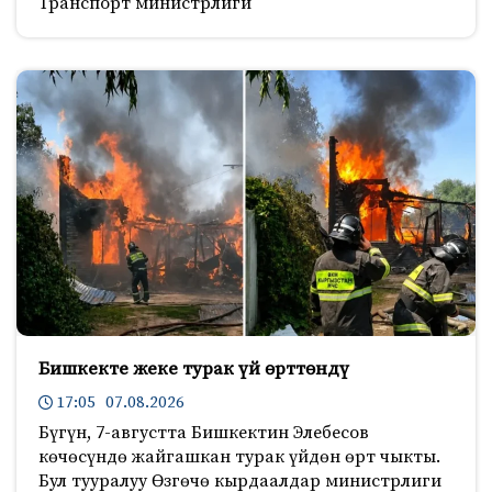
Транспорт министрлиги
Бишкекте жеке турак үй өрттөндү
17:05 07.08.2026
Бүгүн, 7-августта Бишкектин Элебесов
көчөсүндө жайгашкан турак үйдөн өрт чыкты.
Бул тууралуу Өзгөчө кырдаалдар министрлиги