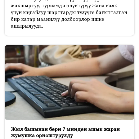
жакшыртуу, туризмди өнүктүрүү жана калк
үчүн ыңгайлуу шарттарды түзүүгө багытталган
бир катар маанилүү долбоорлор ишке
ашырылууда.
Жыл башынан бери 7 миңден ашык жаран
жумушка орноштурулду