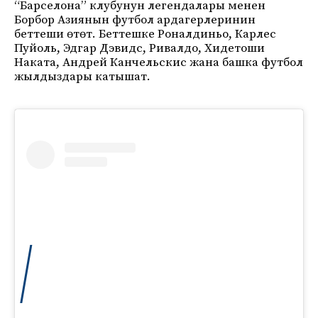
“Барселона” клубунун легендалары менен
Борбор Азиянын футбол ардагерлеринин
беттеши өтөт. Беттешке Роналдиньо, Карлес
Пуйоль, Эдгар Дэвидс, Ривалдо, Хидетоши
Наката, Андрей Канчельскис жана башка футбол
жылдыздары катышат.