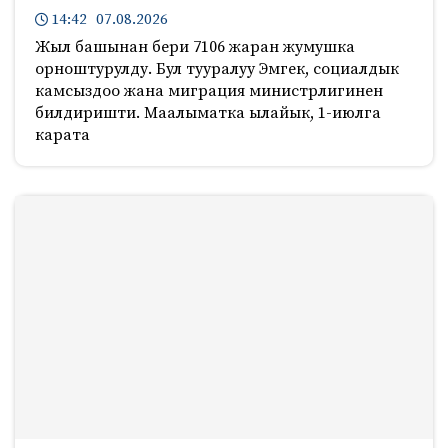
14:42 07.08.2026
Жыл башынан бери 7106 жаран жумушка
орноштурулду. Бул тууралуу Эмгек, социалдык
камсыздоо жана миграция министрлигинен
билдиришти. Маалыматка ылайык, 1-июлга
карата