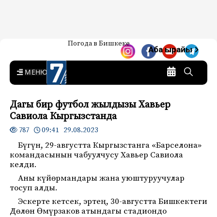
Жаңылыктар — Кыргызстан
Погода в Бишкеке
7-канал. Жаңылыктар —
Аба ырайы
Кыргызстан
MENU
Дагы бир футбол жылдызы Хавьер
Савиола Кыргызстанда
09:41 29.08.2023
787
Бүгүн, 29-августта Кыргызстанга «Барселона»
командасынын чабуулчусу Хавьер Савиола
келди.
Аны күйөрмандары жана уюштуруучулар
тосуп алды.
Эскерте кетсек, эртең, 30-августта Бишкектеги
Дөлөн Өмүрзаков атындагы стадиондо