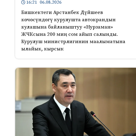
16:21 06.08.2026
Бишкектеги Арстанбек Дүйшеев
көчөсүндөгү курулушта автокрандын
кулашына байланыштуу «Нурзаман»
ЖЧКсына 200 миң сом айып салынды.
Курулуш министрлигинин маалыматына
ылайык, кырсык