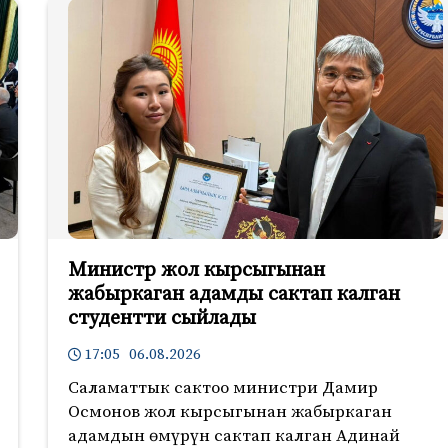
Министр жол кырсыгынан
жабыркаган адамды сактап калган
студентти сыйлады
17:05 06.08.2026
Саламаттык сактоо министри Дамир
Осмонов жол кырсыгынан жабыркаган
адамдын өмүрүн сактап калган Адинай