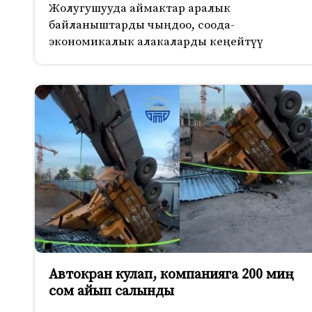
Жолугушууда аймактар аралык
байланыштарды чыңдоо, соода-
экономикалык алакаларды кеңейтүү
Автокран кулап, компанияга 200 миң
сом айып салынды