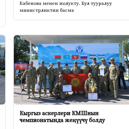
Кабенова менен жолукту. Бул тууралуу
министрликтин басма
Кыргыз аскерлери КМШнын
чемпионатында жеңүүчү болду