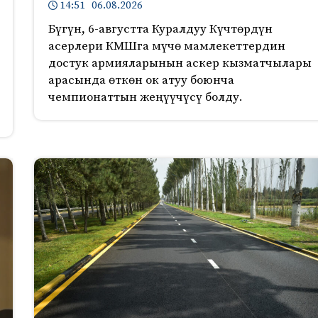
14:51 06.08.2026
Бүгүн, 6-августта Куралдуу Күчтөрдүн
асерлери КМШга мүчө мамлекеттердин
достук армияларынын аскер кызматчылары
арасында өткөн ок атуу боюнча
чемпионаттын жеңүүчүсү болду.