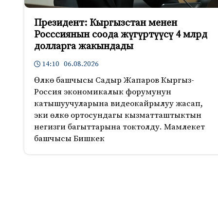
Президент: Кыргызстан менен
Росссиянын соода жүгүртүүсү 4 млрд
долларга жакындады
14:10 06.08.2026
Өлкө башчысы Садыр Жапаров Кыргыз-
Россия экономикалык форумунун
катышуучуларына видеокайрылуу жасап,
эки өлкө ортосундагы кызматташтыктын
негизги багыттарына токтолду. Мамлекет
башчысы Бишкек
212