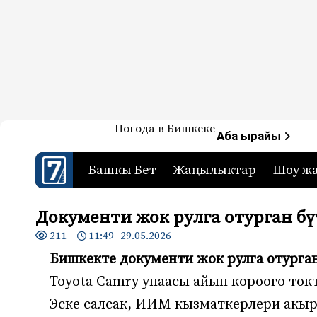
Жаңылыктар — Кыргызстан
Погода в Бишкеке
7-канал. Жаңылыктар 
Аба ырайы
Башкы Бет
Жаңылыктар
Шоу ж
Документи жок рулга отурган б
211
11:49 29.05.2026
Бишкекте документи жок рулга отурган
Toyota Camry унаасы айып короого ток
Эске салсак, ИИМ кызматкерлери акыр