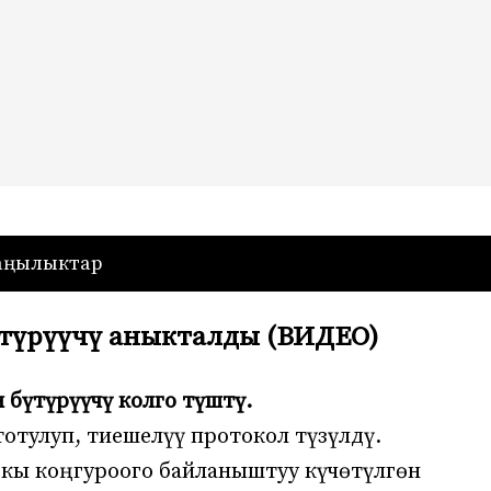
— Кыргызстан
аңылыктар
үтүрүүчү аныкталды (ВИДЕО)
 бүтүрүүчү колго түштү.
тотулуп, тиешелүү протокол түзүлдү.
кы коңгуроого байланыштуу күчөтүлгөн