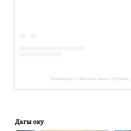
Публикация от Жетинчи Канал (@7kanal_of
Дагы оку