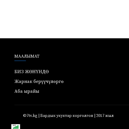
МААЛЫМАТ
БИЗ ЖӨНҮНДӨ
Жарнак берүүчүлөргө
Аба ырайы
©7tv.kg | Бардык укуктар корголгон | 2017 жыл