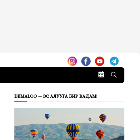
DEMALOO — ЭС АЛУУГА БИР КАДАМ!