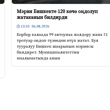
Мэрия Бишкекте 120 көчө оңдолуп
жатаканын билдирди
13:33 06.08.2026
Борбор калаада 99 автоунаа жолдору жана 21
тротуар оңдоп-түзөөдөн өтүп жатат. Бул
тууралуу Бишкек шаарынын мэриясы
билдирет. Муниципалитеттин
маалыматында анын