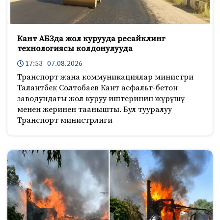
Кант АБЗда жол курууда ресайклинг
технологиясы колдонулууда
17:53 07.08.2026
Транспорт жана коммуникациялар министри
Талантбек Солтобаев Кант асфальт-бетон
заводундагы жол куруу иштеринин жүрүшү
менен жеринен таанышты. Бул тууралуу
Транспорт министрлиги