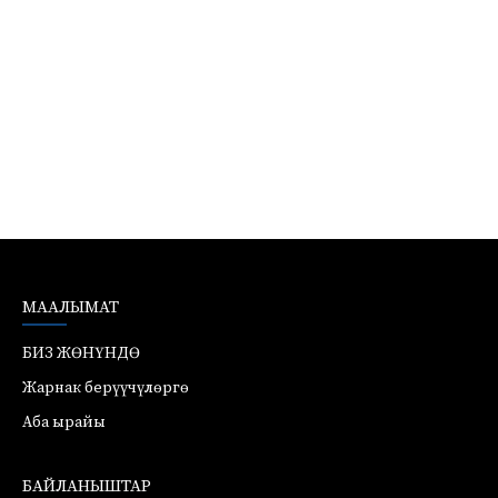
МААЛЫМАТ
БИЗ ЖӨНҮНДӨ
Жарнак берүүчүлөргө
Аба ырайы
БАЙЛАНЫШТАР