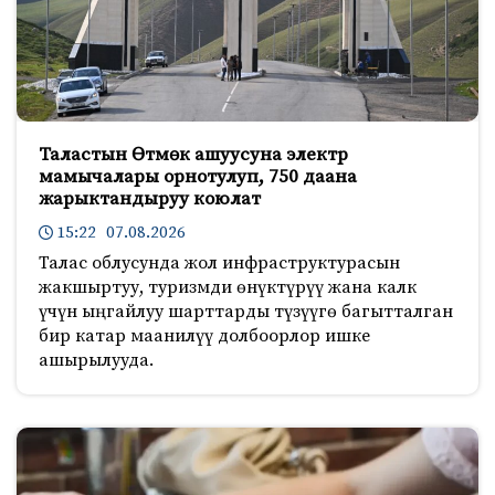
Таластын Өтмөк ашуусуна электр
мамычалары орнотулуп, 750 даана
жарыктандыруу коюлат
15:22 07.08.2026
Талас облусунда жол инфраструктурасын
жакшыртуу, туризмди өнүктүрүү жана калк
үчүн ыңгайлуу шарттарды түзүүгө багытталган
бир катар маанилүү долбоорлор ишке
ашырылууда.