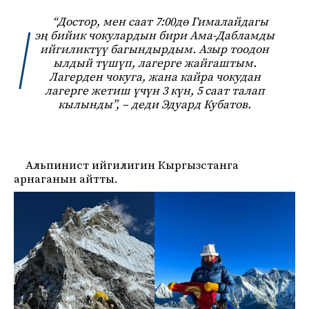
“Достор, мен саат 7:00дө Гималайдагы
эң бийик чокулардын бири Ама-Дабламды
ийгиликтүү багындырдым. Азыр тоодон
ылдый түшүп, лагерге жайгаштым.
Лагерден чокуга, жана кайра чокудан
лагерге жетиш үчүн 3 күн, 5 саат талап
кылынды”, – деди Эдуард Кубатов.
Альпинист ийгилигин Кыргызстанга
арнаганын айтты.