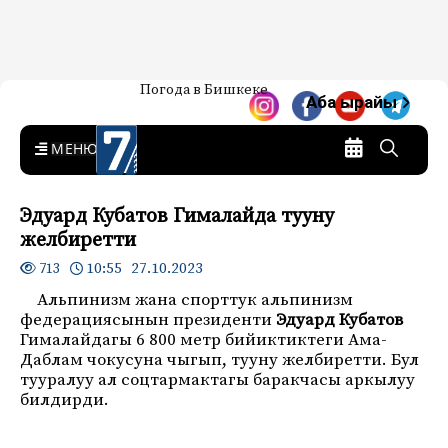
Жаңылыктар — Кыргызстан
Погода в Бишкеке
7-канал. Жаңылыктар —
Аба ырайы
Кыргызстан
MENU
Эдуард Кубатов Гималайда тууну
желбиретти
10:55 27.10.2023
713
Альпинизм жана спорттук альпинизм
федерациясынын президенти
Эдуард Кубатов
Гималайдагы 6 800 метр бийиктиктеги Ама-
Даблам чокусуна чыгып, тууну желбиретти. Бул
тууралуу ал соцтармактагы баракчасы аркылуу
билдирди.