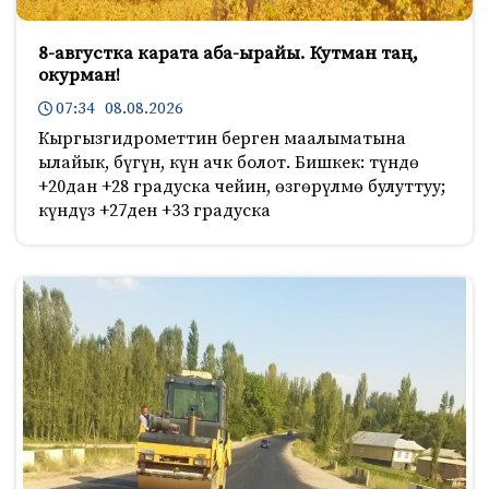
8-августка карата аба-ырайы. Кутман таң,
окурман!
07:34 08.08.2026
Кыргызгидрометтин берген маалыматына
ылайык, бүгүн, күн ачк болот. Бишкек: түндө
+20дан +28 градуска чейин, өзгөрүлмө булуттуу;
күндүз +27ден +33 градуска