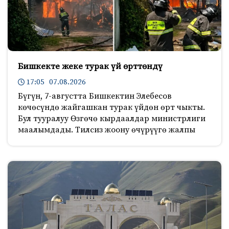
Бишкекте жеке турак үй өрттөндү
17:05 07.08.2026
Бүгүн, 7-августта Бишкектин Элебесов
көчөсүндө жайгашкан турак үйдөн өрт чыкты.
Бул тууралуу Өзгөчө кырдаалдар министрлиги
маалымдады. Тилсиз жоону өчүрүүгө жалпы