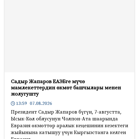
Садыр Жапаров ЕАЭБге мүчө
мамлекеттердин өкмөт башчылары менен
жолугушту
13:59 07.08.2026
Президент Садыр Жапаров бүгүн, 7-августта,
Ысык-Көл облусунун Чолпон-Ата шаарында
Евразия өкмөттөр аралык кеңешинин кезектеги
жыйынына катышуу үчүн Кыргызстанга келген