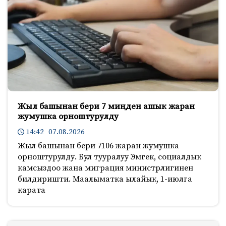
Жыл башынан бери 7 миңден ашык жаран
жумушка орноштурулду
14:42 07.08.2026
Жыл башынан бери 7106 жаран жумушка
орноштурулду. Бул тууралуу Эмгек, социалдык
камсыздоо жана миграция министрлигинен
билдиришти. Маалыматка ылайык, 1-июлга
карата