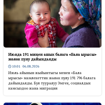
Июлда 191 миңен ашык балага «Бала ырысы»
жөлөк пулу дайындалды
10:01 06.08.2026
Июль айынын жыйынтыгы менен «Бала
ырысы» мамлекеттик жөлөк пулу 191 796 балага
дайындалды. Бул тууралуу Эмгек, социалдык
камсыздоо жана миграция