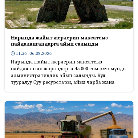
Нарында жайыт жерлерин максатсыз
пайдалангандарга айып салынды
11:36 06.08.2026
Нарында жайыт жерлерин максатсыз
пайдаланган жарандарга 45 000 сом өлчөмүндө
административдик айып салынды. Бул
тууралуу Суу ресурстары, айыл чарба жана