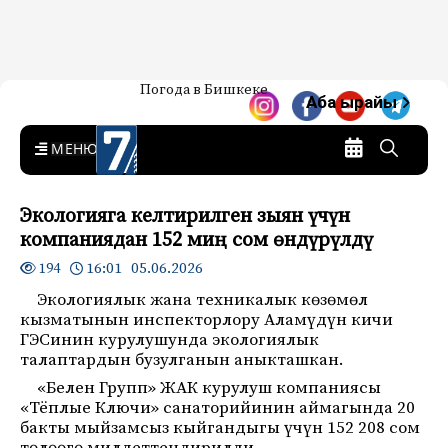
Жаңылыктар — Кыргызстан
Погода в Бишкеке
7-канал. Жаңылыктар —
Аба ырайы
Кыргызстан
MENU
Экологияга келтирилген зыян үчүн
компаниядан 152 миң сом өндүрүлдү
16:01 05.06.2026
194
Экологиялык жана техникалык көзөмөл
кызматынын инспекторлору Аламүдүн кичи
ГЭСинин курулушунда экологиялык
талаптардын бузулганын аныкташкан.
«Белен Групп» ЖАК курулуш компаниясы
«Тёплые Ключи» санаторийинин аймагында 20
бакты мыйзамсыз кыйгандыгы үчүн 152 208 сом