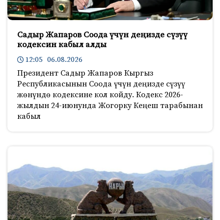
Садыр Жапаров Соода үчүн деңизде сүзүү
кодексин кабыл алды
12:05 06.08.2026
Президент Садыр Жапаров Кыргыз
Республикасынын Соода үчүн деңизде сүзүү
жөнүндө кодексине кол койду. Кодекс 2026-
жылдын 24-июнунда Жогорку Кеңеш тарабынан
кабыл