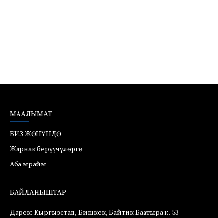
МААЛЫМАТ
БИЗ ЖӨНҮНДӨ
Жарнак берүүчүлөргө
Аба ырайы
БАЙЛАНЫШТАР
Дарек: Кыргызстан, Бишкек, Байтик Баатыра к. 53