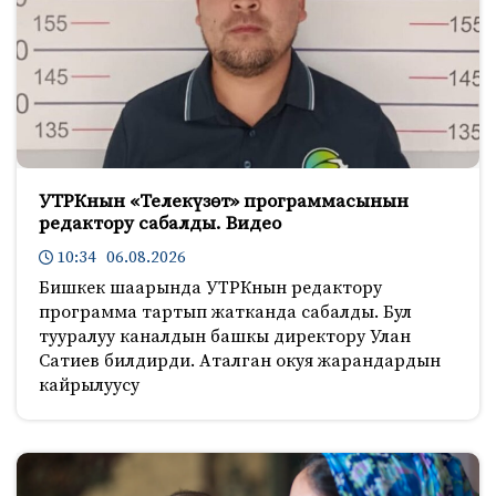
УТРКнын «Телекүзөт» программасынын
редактору сабалды. Видео
10:34 06.08.2026
Бишкек шаарында УТРКнын редактору
программа тартып жатканда сабалды. Бул
тууралуу каналдын башкы директору Улан
Сатиев билдирди. Аталган окуя жарандардын
кайрылуусу