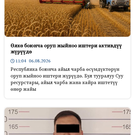
Өлкө боюнча оруп жыйноо иштери активдүү
жүрүүдө
11:04 06.08.2026
Республика боюнча айыл чарба өсүмдүктөрүн
оруп жыйноо иштери жүрүүдө. Бул тууралуу Суу
ресурстары, айыл чарба жана кайра иштетүү
өнөр жайы