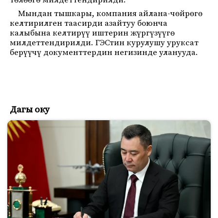
төлөөгө милдеттендирилди.
Мындан тышкары, компания айлана-чөйрөгө
келтирилген таасирди азайтуу боюнча
калыбына келтирүү иштерин жүргүзүүгө
милдеттендирилди. ГЭСтин курулушу уруксат
берүүчү документтердин негизинде уланууда.
Дагы оку