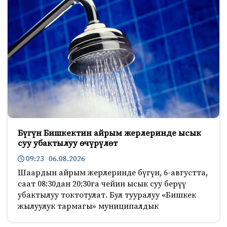
Бүгүн Бишкектин айрым жерлеринде ысык
суу убактылуу өчүрүлөт
09:23 06.08.2026
Шаардын айрым жерлеринде бүгүн, 6-августта,
саат 08:30дан 20:30га чейин ысык суу берүү
убактылуу токтотулат. Бул тууралуу «Бишкек
жылуулук тармагы» муниципалдык
195