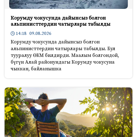
Корумду чокусунда дайынсыз болгон
альпинисттердин чатырлары табылды
14:18 09.08.2026
Корумду чокусунда дайынсыз болгон
альпинисттердин чатырлары табылды. Бул
тууралуу ӨКМ билдирди. Маалым болгондой,
бүгүн Алай районундагы Корумду чокусуна
чыккан, байланышка