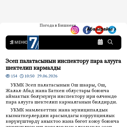
Жаңылыктар — Кыргызстан
Погода в Бишкеке
7-канал. Жаңылыктар —
Аба ырайы
Кыргызстан
MENU
Эсеп палатасынын инспектору пара алууга
шектелип кармалды
10:50 29.06.2026
154
УКМК Эсеп палатасынын Ош шаары, Ош,
Жалал-Абад жана Баткен облустары боюнча
аймактык бөлүмүнүн инспектору ири өлчөмдө
пара алууга шектелип кармалганын билдирди.
УКМК мамлекеттик жана муниципалдык
кызматкерлердин арасындагы коррупциялык
көрүнүштөрдү аныктоо жана бөгөт коюу боюнча