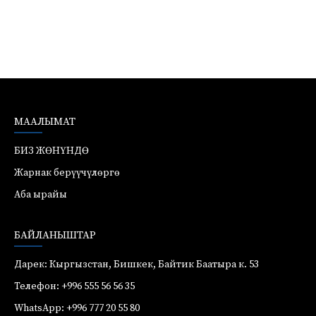
МААЛЫМАТ
БИЗ ЖӨНҮНДӨ
Жарнак берүүчүлөргө
Аба ырайы
БАЙЛАНЫШТАР
Дарек: Кыргызстан, Бишкек, Байтик Баатыра к. 53
Телефон: +996 555 56 56 35
WhatsApp: +996 777 20 55 80