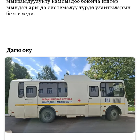
мыйзамдуулукту камсыздоо боюнча иштер
мындан ары да системалуу түрдө улантыларын
белгиледи.
Дагы оку