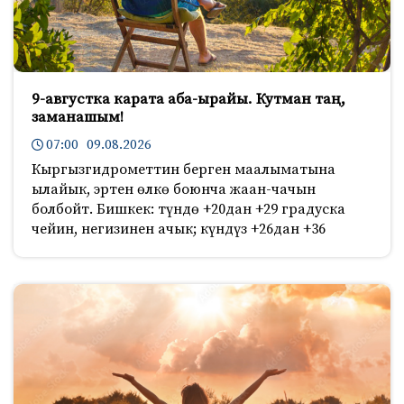
9-августка карата аба-ырайы. Кутман таң,
заманашым!
07:00 09.08.2026
Кыргызгидрометтин берген маалыматына
ылайык, эртен өлкө боюнча жаан-чачын
болбойт. Бишкек: түндө +20дан +29 градуска
чейин, негизинен ачык; күндүз +26дан +36