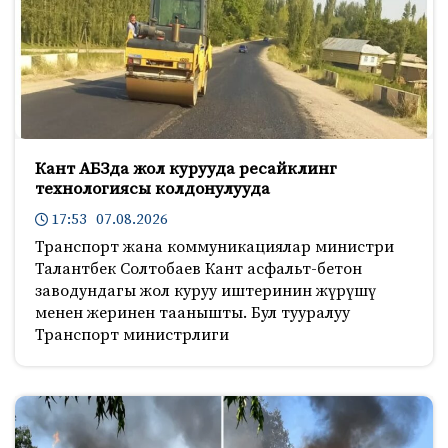
Кант АБЗда жол курууда ресайклинг
технологиясы колдонулууда
17:53 07.08.2026
Транспорт жана коммуникациялар министри
Талантбек Солтобаев Кант асфальт-бетон
заводундагы жол куруу иштеринин жүрүшү
менен жеринен таанышты. Бул тууралуу
Транспорт министрлиги