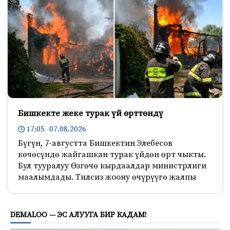
Бишкекте жеке турак үй өрттөндү
17:05 07.08.2026
Бүгүн, 7-августта Бишкектин Элебесов
көчөсүндө жайгашкан турак үйдөн өрт чыкты.
Бул тууралуу Өзгөчө кырдаалдар министрлиги
маалымдады. Тилсиз жоону өчүрүүгө жалпы
155
DEMALOO — ЭС АЛУУГА БИР КАДАМ!