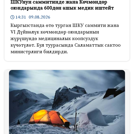
ШКУнун саммитинде жана Көчмөндөр
оюндарында 600дөн ашык медик иштейт
14:31 09.08.2026
Кыргызстанда өтө турган ШКУ саммити жана
VI Дүйнөлүк көчмөндөр оюндарынын
жүрүшүндө медициналык коопсуздук
күчөтүлөт. Бул туурасында Саламаттык сактоо
министрлиги билдирди.