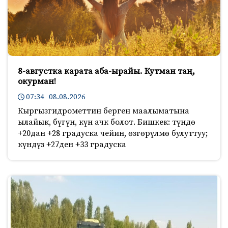
8-августка карата аба-ырайы. Кутман таң,
окурман!
07:34 08.08.2026
Кыргызгидрометтин берген маалыматына
ылайык, бүгүн, күн ачк болот. Бишкек: түндө
+20дан +28 градуска чейин, өзгөрүлмө булуттуу;
күндүз +27ден +33 градуска