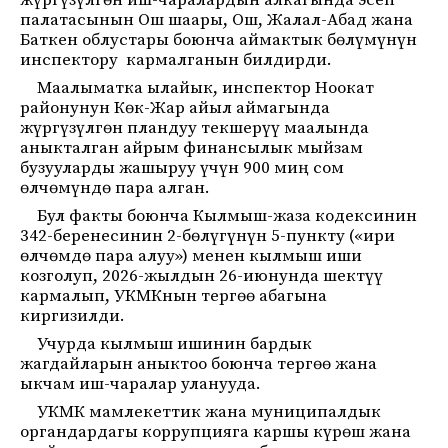
жүргүзүлгөн иш-чаралардын алкагында эсеп
палатасынын Ош шаары, Ош, Жалал-Абад жана
Баткен облустары боюнча аймактык бөлүмүнүн
инспектору кармалганын билдирди.
Маалыматка ылайык, инспектор Ноокат
районунун Көк-Жар айыл аймагында
жүргүзүлгөн пландуу текшерүү маалында
аныкталган айрым финансылык мыйзам
бузууларды жашыруу үчүн 900 миң сом
өлчөмүндө пара алган.
Бул факты боюнча Кылмыш-жаза кодексинин
342-беренесинин 2-бөлүгүнүн 5-пункту («ири
өлчөмдө пара алуу») менен кылмыш иши
козголуп, 2026-жылдын 26-июнунда шектүү
кармалып, УКМКнын тергөө абагына
киргизилди.
Учурда кылмыш ишинин бардык
жагдайларын аныктоо боюнча тергөө жана
ыкчам иш-чаралар уланууда.
УКМК мамлекеттик жана муниципалдык
органдардагы коррупцияга каршы күрөш жана