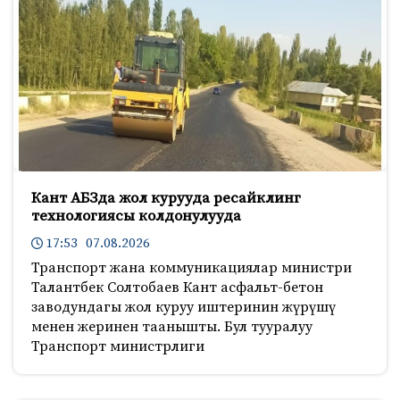
Кант АБЗда жол курууда ресайклинг
технологиясы колдонулууда
17:53 07.08.2026
Транспорт жана коммуникациялар министри
Талантбек Солтобаев Кант асфальт-бетон
заводундагы жол куруу иштеринин жүрүшү
менен жеринен таанышты. Бул тууралуу
Транспорт министрлиги