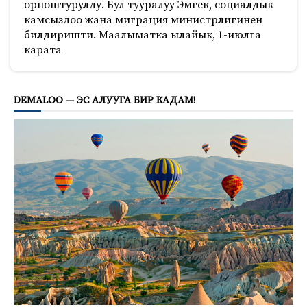
орноштурулду. Бул тууралуу Эмгек, социалдык
камсыздоо жана миграция министрлигинен
билдиришти. Маалыматка ылайык, 1-июлга
карата
369
DEMALOO — ЭС АЛУУГА БИР КАДАМ!