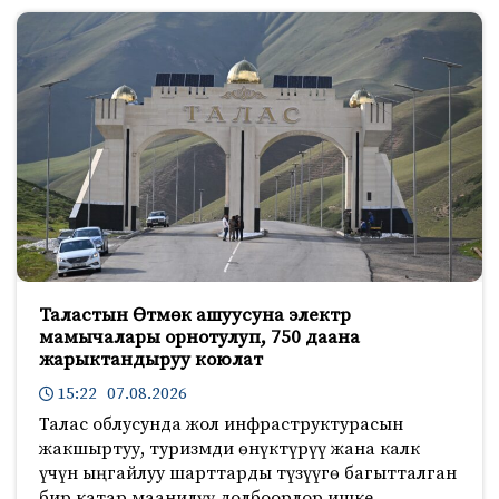
Таластын Өтмөк ашуусуна электр
мамычалары орнотулуп, 750 даана
жарыктандыруу коюлат
15:22 07.08.2026
Талас облусунда жол инфраструктурасын
жакшыртуу, туризмди өнүктүрүү жана калк
үчүн ыңгайлуу шарттарды түзүүгө багытталган
бир катар маанилүү долбоорлор ишке