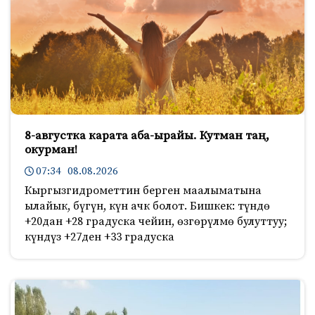
8-августка карата аба-ырайы. Кутман таң,
окурман!
07:34 08.08.2026
Кыргызгидрометтин берген маалыматына
ылайык, бүгүн, күн ачк болот. Бишкек: түндө
+20дан +28 градуска чейин, өзгөрүлмө булуттуу;
күндүз +27ден +33 градуска