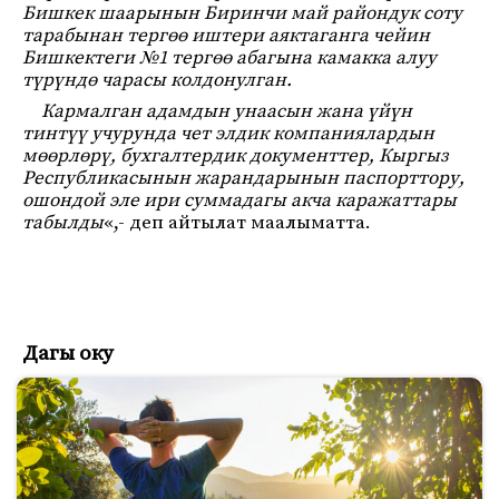
Бишкек шаарынын Биринчи май райондук соту
тарабынан тергөө иштери аяктаганга чейин
Бишкектеги №1 тергөө абагына камакка алуу
түрүндө чарасы колдонулган.
Кармалган адамдын унаасын жана үйүн
тинтүү учурунда чет элдик компаниялардын
мөөрлөрү, бухгалтердик документтер, Кыргыз
Республикасынын жарандарынын паспорттору,
ошондой эле ири суммадагы акча каражаттары
табылды
«,- деп айтылат маалыматта.
Дагы оку