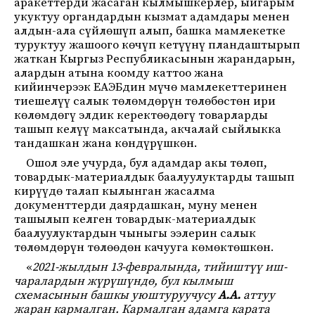
аракеттерди жасаган кылмышкерлер, ыйгарым
укуктуу органдардын кызмат адамдары менен
алдын-ала сүйлөшүп алып, башка мамлекетке
туруктуу жашоого көчүп кетүүнү пландаштырып
жаткан Кыргыз Республикасынын жарандарын,
алардын атына коомду каттоо жана
кийинчерээк ЕАЭБдин мүчө мамлекеттеринен
тиешелүү салык төлөмдөрүн төлөбөстөн ири
көлөмдөгү элдик керектөөдөгү товарларды
ташып келүү максатында, акчалай сыйлыкка
тандашкан жана көндүрүшкөн.
Ошол эле учурда, бул адамдар акы төлөп,
товардык-материалдык баалуулуктарды ташып
кирүүдө талап кылынган жасалма
документтерди даярдашкан, муну менен
ташылып келген товардык-материалдык
баалуулуктардын чыныгы ээлерин салык
төлөмдөрүн төлөөдөн качууга көмөктөшкөн.
«
2021-жылдын 13-февралында, тийиштүү иш-
чаралардын жүрүшүндө, бул кылмыш
схемасынын башкы уюштуруучусу
А.А.
аттуу
жаран кармалган. Кармалган адамга карата