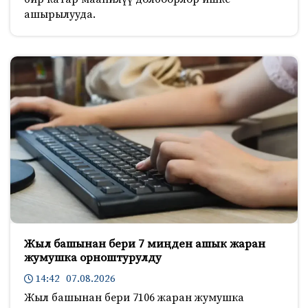
ашырылууда.
Жыл башынан бери 7 миңден ашык жаран
жумушка орноштурулду
14:42 07.08.2026
Жыл башынан бери 7106 жаран жумушка