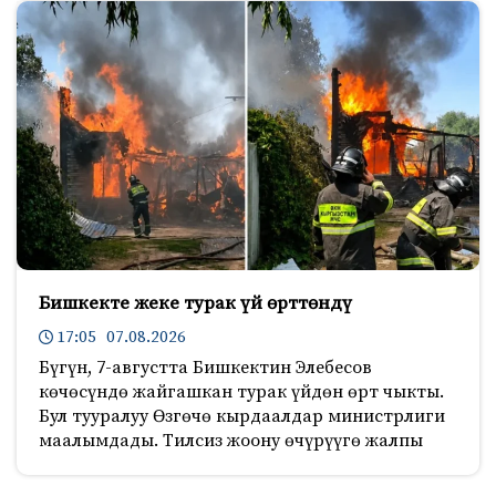
Бишкекте жеке турак үй өрттөндү
17:05 07.08.2026
Бүгүн, 7-августта Бишкектин Элебесов
көчөсүндө жайгашкан турак үйдөн өрт чыкты.
Бул тууралуу Өзгөчө кырдаалдар министрлиги
маалымдады. Тилсиз жоону өчүрүүгө жалпы