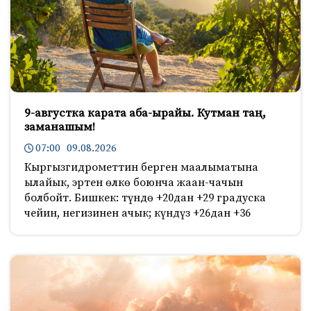
9-августка карата аба-ырайы. Кутман таң,
заманашым!
07:00 09.08.2026
Кыргызгидрометтин берген маалыматына
ылайык, эртен өлкө боюнча жаан-чачын
болбойт. Бишкек: түндө +20дан +29 градуска
чейин, негизинен ачык; күндүз +26дан +36