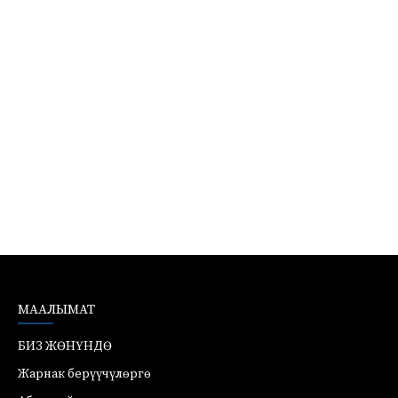
МААЛЫМАТ
БИЗ ЖӨНҮНДӨ
Жарнак берүүчүлөргө