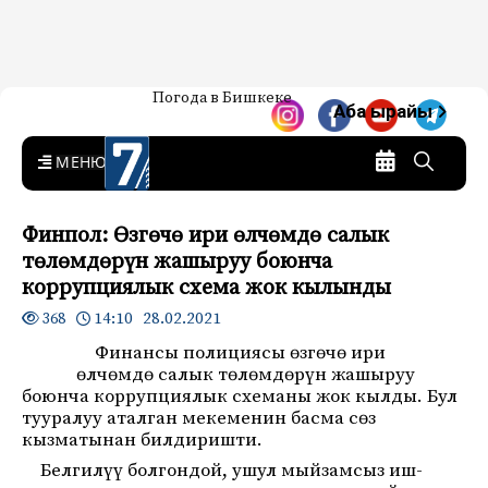
Жаңылыктар — Кыргызстан
Погода в Бишкеке
7-канал. Жаңылыктар —
Аба ырайы
Кыргызстан
MENU
Финпол: Өзгөчө ири өлчөмдө салык
төлөмдөрүн жашыруу боюнча
коррупциялык схема жок кылынды
14:10 28.02.2021
368
Финансы полициясы өзгөчө ири
өлчөмдө салык төлөмдөрүн жашыруу
боюнча коррупциялык схеманы жок кылды. Бул
тууралуу аталган мекеменин басма сөз
кызматынан билдиришти.
Белгилүү болгондой, ушул мыйзамсыз иш-