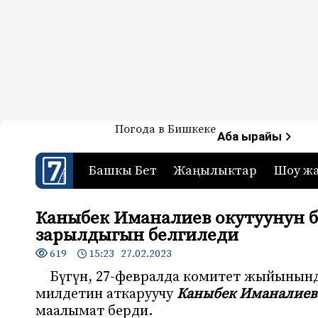
Жаңылыктар — Кыргызстан
Погода в Бишкеке
7-канал. Жаңылыктар 
Аба ырайы
Башкы Бет
Жаңылыктар
Шоу ж
Каныбек Иманалиев окутуунун 
зарылдыгын белгиледи
619
15:23 27.02.2023
Бүгүн, 27-февралда комитет жыйынын
милдетин аткаруучу
Каныбек Иманалиев 
маалымат берди.