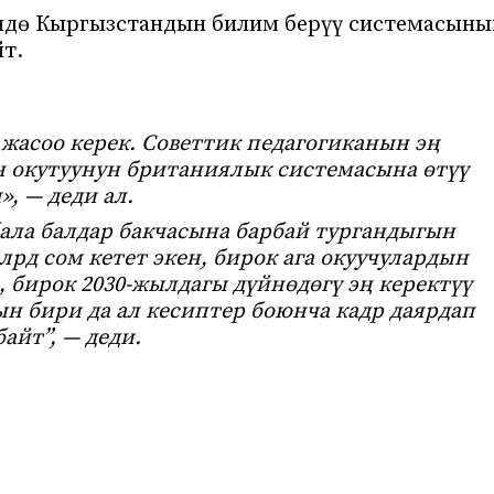
ндө Кыргызстандын билим берүү системасыны
йт.
 жасоо керек. Советтик педагогиканын эң
н окутуунун британиялык системасына өтүү
», — деди ал.
бала балдар бакчасына барбай тургандыгын
лрд сом кетет экен, бирок ага окуучулардын
, бирок 2030-жылдагы дүйнөдөгү эң керектүү
ын бири да ал кесиптер боюнча кадр даярдап
айт”, — деди.