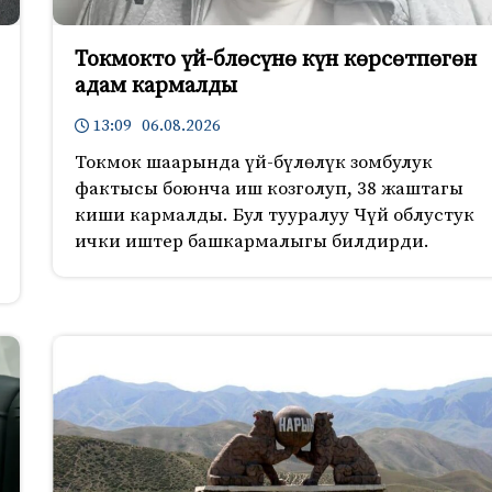
Токмокто үй-блөсүнө күн көрсөтпөгөн
адам кармалды
13:09 06.08.2026
Токмок шаарында үй-бүлөлүк зомбулук
фактысы боюнча иш козголуп, 38 жаштагы
киши кармалды. Бул тууралуу Чүй облустук
ички иштер башкармалыгы билдирди.