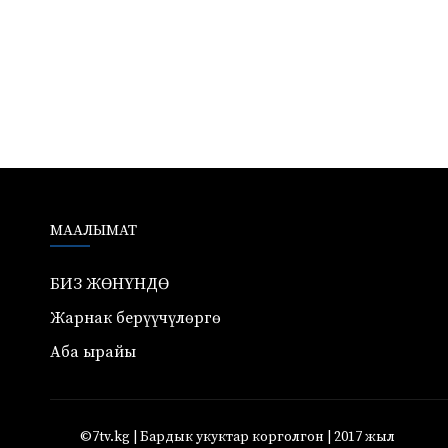
МААЛЫМАТ
БИЗ ЖӨНҮНДӨ
Жарнак берүүчүлөргө
Аба ырайы
©7tv.kg | Бардык укуктар корголгон | 2017 жыл