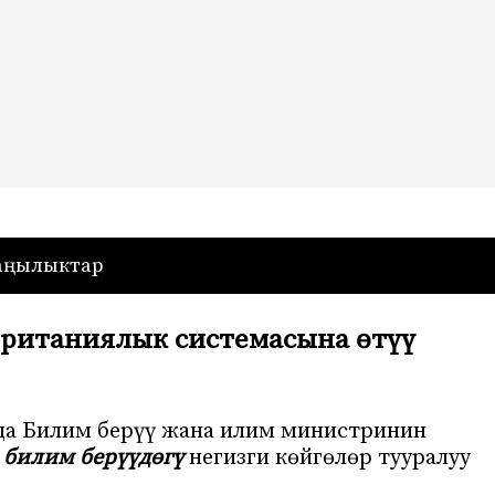
— Кыргызстан
аңылыктар
британиялык системасына өтүү
да Билим берүү жана илим министринин
билим берүүдөгү
негизги көйгөлөр тууралуу