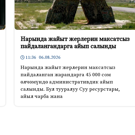
Нарында жайыт жерлерин максатсыз
пайдалангандарга айып салынды
11:36 06.08.2026
Нарында жайыт жерлерин максатсыз
пайдаланган жарандарга 45 000 сом
өлчөмүндө административдик айып
салынды. Бул тууралуу Суу ресурстары,
айыл чарба жана