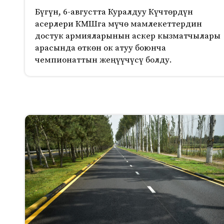
Бүгүн, 6-августта Куралдуу Күчтөрдүн
асерлери КМШга мүчө мамлекеттердин
достук армияларынын аскер кызматчылары
арасында өткөн ок атуу боюнча
чемпионаттын жеңүүчүсү болду.