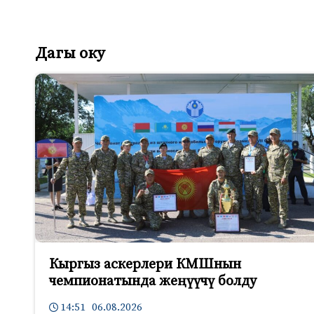
Дагы оку
Кыргыз аскерлери КМШнын
чемпионатында жеңүүчү болду
14:51 06.08.2026