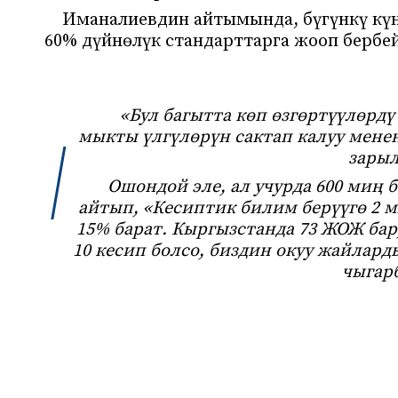
Иманалиевдин айтымында, бүгүнкү кү
60% дүйнөлүк стандарттарга жооп бербе
«Бул багытта көп өзгөртүүлөрдү
мыкты үлгүлөрүн сактап калуу мене
зарыл
Ошондой эле, ал учурда 600 миң 
айтып, «Кесиптик билим берүүгө 2 м
15% барат. Кыргызстанда 73 ЖОЖ бар
10 кесип болсо, биздин окуу жайлард
чыгарб