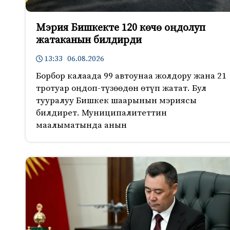
Мэрия Бишкекте 120 көчө оңдолуп
жатаканын билдирди
13:33 06.08.2026
Борбор калаада 99 автоунаа жолдору жана 21
тротуар оңдоп-түзөөдөн өтүп жатат. Бул
тууралуу Бишкек шаарынын мэриясы
билдирет. Муниципалитеттин
маалыматында анын