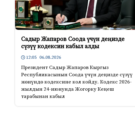
Садыр Жапаров Соода үчүн деңизде
сүзүү кодексин кабыл алды
12:05 06.08.2026
Президент Садыр Жапаров Кыргыз
Республикасынын Соода үчүн деңизде сүзүү
жөнүндө кодексине кол койду. Кодекс 2026-
жылдын 24-июнунда Жогорку Кеңеш
тарабынан кабыл
620