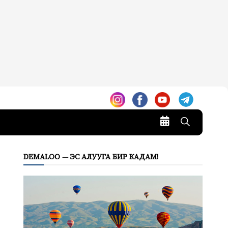
DEMALOO — ЭС АЛУУГА БИР КАДАМ!