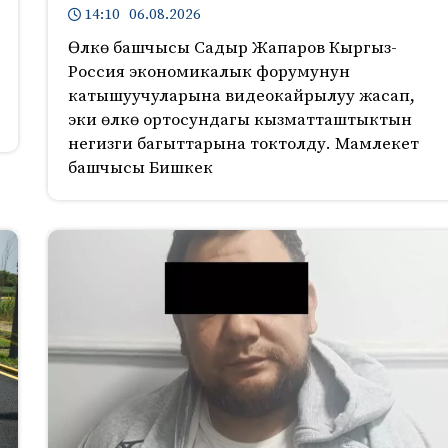
14:10 06.08.2026
Өлкө башчысы Садыр Жапаров Кыргыз-
Россия экономикалык форумунун
катышуучуларына видеокайрылуу жасап,
эки өлкө ортосундагы кызматташтыктын
негизги багыттарына токтолду. Мамлекет
башчысы Бишкек