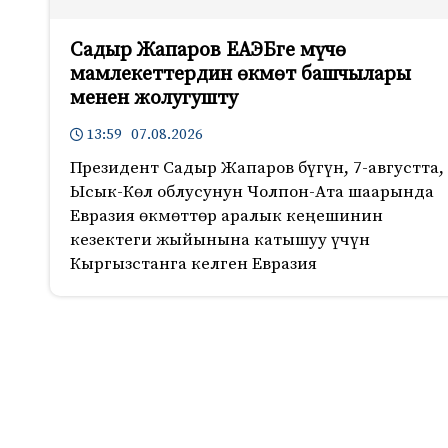
Садыр Жапаров ЕАЭБге мүчө
мамлекеттердин өкмөт башчылары
менен жолугушту
13:59 07.08.2026
Президент Садыр Жапаров бүгүн, 7-августта,
Ысык-Көл облусунун Чолпон-Ата шаарында
Евразия өкмөттөр аралык кеңешинин
кезектеги жыйынына катышуу үчүн
Кыргызстанга келген Евразия
1540