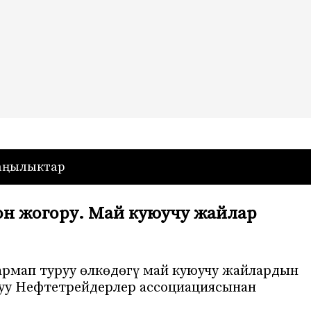
— Кыргызстан
аңылыктар
он жогору. Май куюучу жайлар
армап туруу өлкөдөгү май куюучу жайлардын
луу Нефтетрейдерлер ассоциациясынан