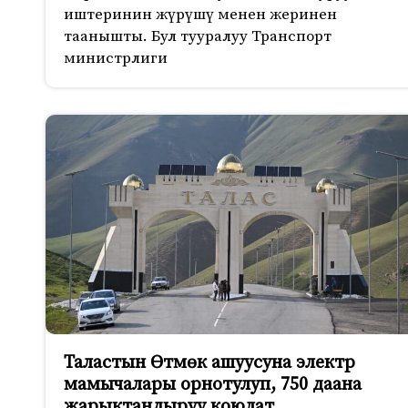
иштеринин жүрүшү менен жеринен
таанышты. Бул тууралуу Транспорт
министрлиги
Таластын Өтмөк ашуусуна электр
мамычалары орнотулуп, 750 даана
жарыктандыруу коюлат