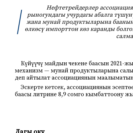
Нефтетрейдерлер ассоциация
рыногундагы учурдагы абалга түшүн
жана мунай продуктыларына баанын
өлкөсү импорттон көз каранды болг
салма
Күйүүчү майдын чекене баасын 2021-жы
механизм — мунай продуктыларына салык
деп айтылат ассоциациянын маалыматын
Эскерте кетсек, ассоциациянын эсептө
баасы литрине 8,9 сомго кымбаттоону ж
Дагы оку