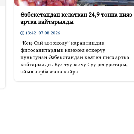
Өзбекстандан келаткан 24,9 тонна пияз
артка кайтарылды
13:42 07.08.2026
“Кең-Сай автожолу” карантиндик
фитосанитардык көзөмөл өткөрүү
пунктунан Өзбекстандан келген пияз артка
кайтарылды. Бул тууралуу Суу ресурстары,
айыл чарба жана кайра