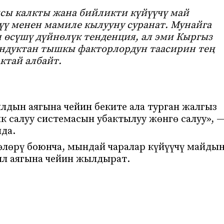
сы калкты жана бийликти күйүүчү май
үү менен мамиле кылууну суранат. Мунайга
 өсүшү дүйнөлүк тенденция, ал эми Кыргыз
ондуктан тышкы факторлордун таасирин тең
ктай албайт.
лдын аягына чейин беките ала турган жалгыз
 салуу системасын убактылуу жөнгө салуу», 
да.
өлөрү боюнча, мындай чаралар күйүүчү майды
ыл аягына чейин жылдырат.