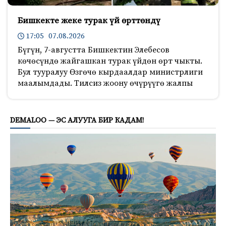
Бишкекте жеке турак үй өрттөндү
17:05 07.08.2026
Бүгүн, 7-августта Бишкектин Элебесов
көчөсүндө жайгашкан турак үйдөн өрт чыкты.
Бул тууралуу Өзгөчө кырдаалдар министрлиги
маалымдады. Тилсиз жоону өчүрүүгө жалпы
967
DEMALOO — ЭС АЛУУГА БИР КАДАМ!