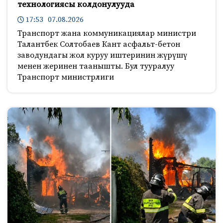
технологиясы колдонулууда
17:53 07.08.2026
Транспорт жана коммуникациялар министри
Талантбек Солтобаев Кант асфальт-бетон
заводундагы жол куруу иштеринин жүрүшү
менен жеринен таанышты. Бул тууралуу
Транспорт министрлиги