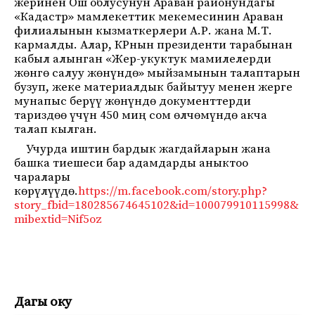
жеринен Ош облусунун Араван районундагы
«Кадастр» мамлекеттик мекемесинин Араван
филиалынын кызматкерлери А.Р. жана М.Т.
кармалды. Алар, КРнын президенти тарабынан
кабыл алынган «Жер-укуктук мамилелерди
жөнгө салуу жөнүндө» мыйзамынын талаптарын
бузуп, жеке материалдык байытуу менен жерге
мунапыс берүү жөнүндө документтерди
тариздөө үчүн 450 миң сом өлчөмүндө акча
талап кылган.
Учурда иштин бардык жагдайларын жана
башка тиешеси бар адамдарды аныктоо
чаралары
көрүлүүдө.
https://m.facebook.com/story.php?
story_fbid=180285674645102&id=100079910115998&
mibextid=Nif5oz
Дагы оку