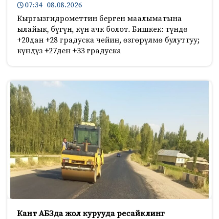
07:34 08.08.2026
Кыргызгидрометтин берген маалыматына
ылайык, бүгүн, күн ачк болот. Бишкек: түндө
+20дан +28 градуска чейин, өзгөрүлмө булуттуу;
күндүз +27ден +33 градуска
Кант АБЗда жол курууда ресайклинг