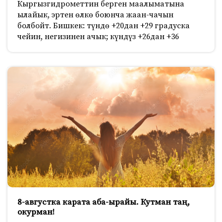
Кыргызгидрометтин берген маалыматына
ылайык, эртен өлкө боюнча жаан-чачын
болбойт. Бишкек: түндө +20дан +29 градуска
чейин, негизинен ачык; күндүз +26дан +36
8-августка карата аба-ырайы. Кутман таң,
окурман!