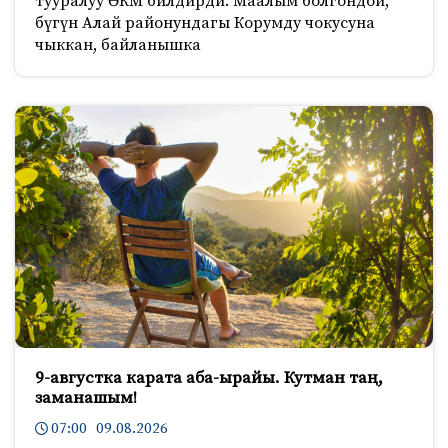
тууралуу ӨКМ билдирди. Маалым болгондой,
бүгүн Алай районундагы Корумду чокусуна
чыккан, байланышка
9-августка карата аба-ырайы. Кутман таң,
заманашым!
07:00 09.08.2026