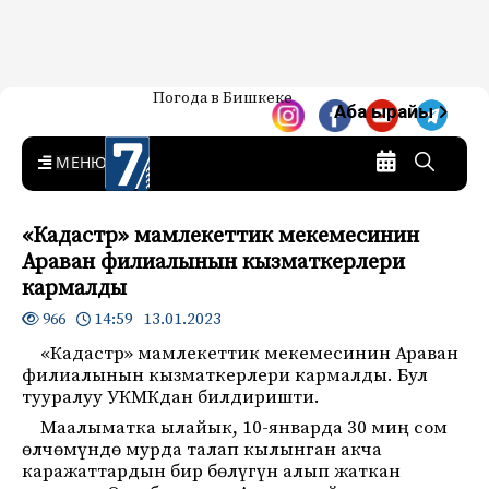
Жаңылыктар — Кыргызстан
Погода в Бишкеке
7-канал. Жаңылыктар —
Аба ырайы
Кыргызстан
MENU
«Кадастр» мамлекеттик мекемесинин
Араван филиалынын кызматкерлери
кармалды
14:59 13.01.2023
966
«Кадастр» мамлекеттик мекемесинин Араван
филиалынын кызматкерлери кармалды. Бул
тууралуу УКМКдан билдиришти.
Маалыматка ылайык, 10-январда 30 миң сом
өлчөмүндө мурда талап кылынган акча
каражаттардын бир бөлүгүн алып жаткан