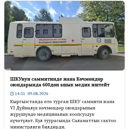
ШКУнун саммитинде жана Көчмөндөр
оюндарында 600дөн ашык медик иштейт
14:31 09.08.2026
Кыргызстанда өтө турган ШКУ саммити жана
VI Дүйнөлүк көчмөндөр оюндарынын
жүрүшүндө медициналык коопсуздук
күчөтүлөт. Бул туурасында Саламаттык сактоо
министрлиги билдирди.