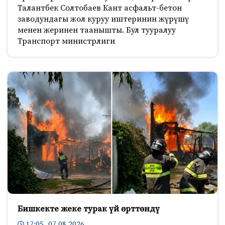
Талантбек Солтобаев Кант асфальт-бетон
заводундагы жол куруу иштеринин жүрүшү
менен жеринен таанышты. Бул тууралуу
Транспорт министрлиги
Бишкекте жеке турак үй өрттөндү
17:05 07.08.2026