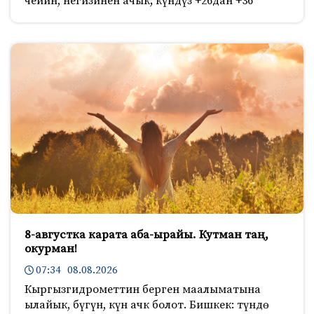
чейин, негизинен ачык; күндүз +26дан +36
8-августка карата аба-ырайы. Кутман таң,
окурман!
07:34 08.08.2026
Кыргызгидрометтин берген маалыматына
ылайык, бүгүн, күн ачк болот. Бишкек: түндө