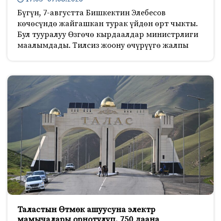
Бүгүн, 7-августта Бишкектин Элебесов
көчөсүндө жайгашкан турак үйдөн өрт чыкты.
Бул тууралуу Өзгөчө кырдаалдар министрлиги
маалымдады. Тилсиз жоону өчүрүүгө жалпы
Таластын Өтмөк ашуусуна электр
мамычалары орнотулуп, 750 даана