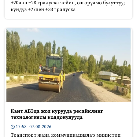
+20дан +28 градуска чейин, өзгөрүлмө булуттуу;
күндүз +27ден +33 градуска
Кант АБЗда жол курууда ресайклинг
технологиясы колдонулууда
17:53 07.08.2026
Транспорт жана коммуникациялар министри