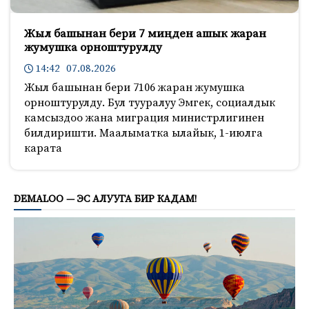
Жыл башынан бери 7 миңден ашык жаран
жумушка орноштурулду
14:42 07.08.2026
Жыл башынан бери 7106 жаран жумушка
орноштурулду. Бул тууралуу Эмгек, социалдык
камсыздоо жана миграция министрлигинен
билдиришти. Маалыматка ылайык, 1-июлга
карата
851
DEMALOO — ЭС АЛУУГА БИР КАДАМ!