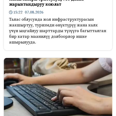
жарыктандыруу коюлат
15:22 07.08.2026
Талас облусунда жол инфраструктурасын
жакшыртуу, туризмди өнүктүрүү жана калк
үчүн ыңгайлуу шарттарды түзүүгө багытталган
бир катар маанилүү долбоорлор ишке
ашырылууда.