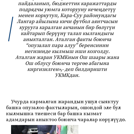
пайдаланып, бюджеттик каражаттарды
подрядчы уюмга которууну кечеңдетүү
менен коркутуп, Кара-Суу районундагы
Лангар айылына кичи футбол аянтчасын
курууга каралган акчанын бир бөлүгүн
кайтарып берүүнү талап кылгандыгы
аныкталган. Аталган факты боюнча
“опузалап пара алуу” беренсинин
негизинде кылмыш иши козголду.
Аталган жаран УКМКнын Ош шаары жана
Ош облусу боюнча тергөө абагына
киргизилген»,- деп билдиришти
УКМКдан.
Учурда кармалган жарандын ушул сыяктуу
башка опузалоо фактыларын, ошондой эле бул
кылмышка тиешеси бар башка кызмат
адамдарын аныктоо боюнча чаралар көрүлүүдө.