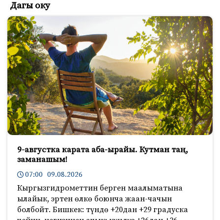
Дагы оку
9-августка карата аба-ырайы. Кутман таң,
заманашым!
07:00 09.08.2026
Кыргызгидрометтин берген маалыматына
ылайык, эртен өлкө боюнча жаан-чачын
болбойт. Бишкек: түндө +20дан +29 градуска