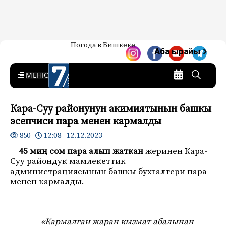
Жаңылыктар — Кыргызстан
Погода в Бишкеке
7-канал. Жаңылыктар —
Аба ырайы
Кыргызстан
MENU
Кара-Суу районунун акимиятынын башкы
эсепчиси пара менен кармалды
12:08 12.12.2023
850
45 миң сом пара алып жаткан
жеринен Кара-
Суу райондук мамлекеттик
администрациясынын башкы бухгалтери пара
менен кармалды.
«Кармалган жаран кызмат абалынан