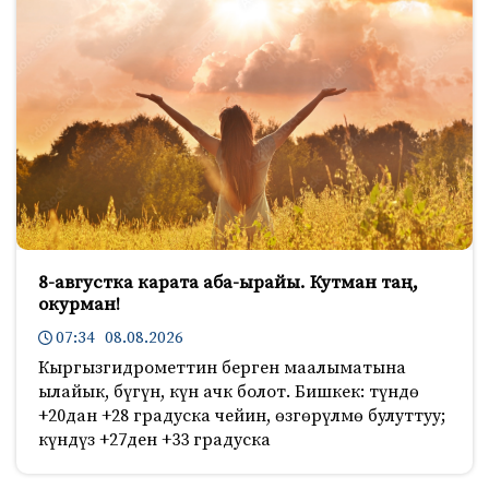
8-августка карата аба-ырайы. Кутман таң,
окурман!
07:34 08.08.2026
Кыргызгидрометтин берген маалыматына
ылайык, бүгүн, күн ачк болот. Бишкек: түндө
+20дан +28 градуска чейин, өзгөрүлмө булуттуу;
күндүз +27ден +33 градуска