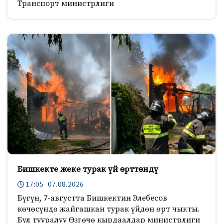
Транспорт министрлиги
Бишкекте жеке турак үй өрттөндү
17:05 07.08.2026
Бүгүн, 7-августта Бишкектин Элебесов
көчөсүндө жайгашкан турак үйдөн өрт чыкты.
Бул тууралуу Өзгөчө кырдаалдар министрлиги