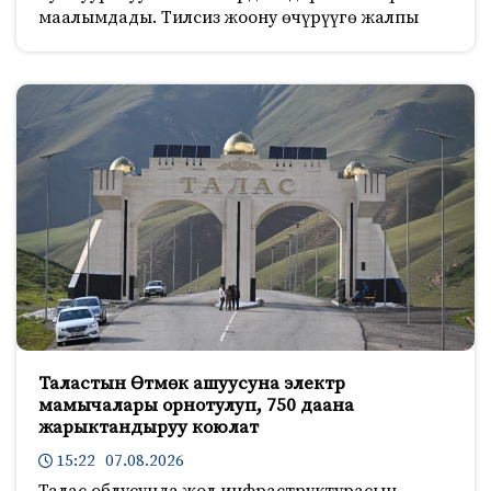
маалымдады. Тилсиз жоону өчүрүүгө жалпы
Таластын Өтмөк ашуусуна электр
мамычалары орнотулуп, 750 даана
жарыктандыруу коюлат
15:22 07.08.2026
Талас облусунда жол инфраструктурасын