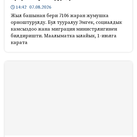
14:42 07.08.2026
Жыл башынан бери 7106 жаран жумушка
орноштурулду. Бул тууралуу Эмгек, социалдык
камсыздоо жана миграция министрлигинен
билдиришти. Маалыматка ылайык, 1-июлга
карата