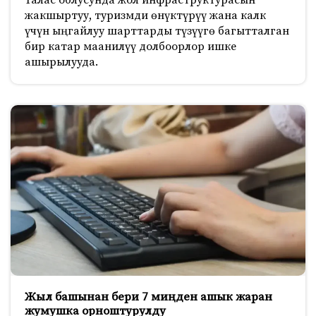
жакшыртуу, туризмди өнүктүрүү жана калк
үчүн ыңгайлуу шарттарды түзүүгө багытталган
бир катар маанилүү долбоорлор ишке
ашырылууда.
Жыл башынан бери 7 миңден ашык жаран
жумушка орноштурулду