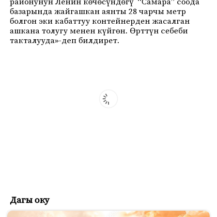
районунун Ленин көчөсүндөгү “Самара” соода
базарында жайгашкан аянты 28 чарчы метр
болгон эки кабаттуу контейнерден жасалган
ашкана толугу менен күйгөн. Өрттүн себеби
такталууда»-деп билдирет.
Дагы оку