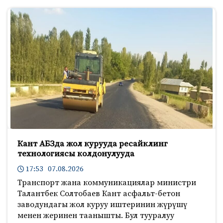
Кант АБЗда жол курууда ресайклинг
технологиясы колдонулууда
17:53 07.08.2026
Транспорт жана коммуникациялар министри
Талантбек Солтобаев Кант асфальт-бетон
заводундагы жол куруу иштеринин жүрүшү
менен жеринен таанышты. Бул тууралуу