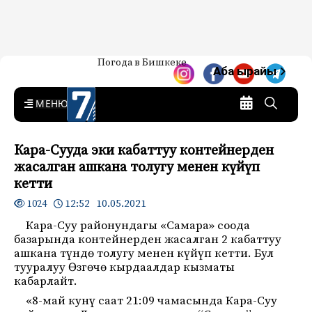
Жаңылыктар — Кыргызстан
Погода в Бишкеке
7-канал. Жаңылыктар —
Аба ырайы
Кыргызстан
MENU
Кара-Сууда эки кабаттуу контейнерден
жасалган ашкана толугу менен күйүп
кетти
12:52 10.05.2021
1024
Кара-Суу районундагы «Самара» соода
базарында контейнерден жасалган 2 кабаттуу
ашкана түндө толугу менен күйүп кетти. Бул
тууралуу Өзгөчө кырдаалдар кызматы
кабарлайт.
«8-май кунү саат 21:09 чамасында Кара-Суу