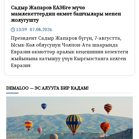
Садыр Жапаров ЕАЭБге мүчө
мамлекеттердин өкмөт башчылары менен
жолугушту
13:59 07.08.2026
Президент Садыр Жапаров бүгүн, 7-августта,
Ысык-Көл облусунун Чолпон-Ата шаарында
Евразия өкмөттөр аралык кеңешинин кезектеги
жыйынына катышуу үчүн Кыргызстанга келген
Евразия
1025
DEMALOO — ЭС АЛУУГА БИР КАДАМ!