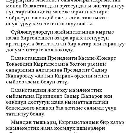
жүрүшүндө мамлекет башчылары Кыргызстан
менен Казакстандын ортосундагы эки тараптуу
күн тартибиндеги маселелердин кеңири
чөйрөсүн, ошондой эле кызматташтыкты
өнүктүрүү келечегин талкуулашты.
Сүйлөшүүлөрдүн жыйынтыгында кыргыз-
казак биргелешкен өз ара аракеттенүүсүн
арттырууга багытталган бир катар эки тараптуу
документтерге кол коюлду.
Казакстандын Президенти Касым-Жомарт
Токаевдин Кыргызстанга болгон расмий
сапарынын алкагында Президент Садыр
Жапаровду «Алтын Кыран» ордени менен
сыйлоо аземи болуп өттү.
Казакстандын жогорку мамлекеттик
сыйлыгына Президент Садыр Жапаров эки
өлкөнүн достугун жана кызматташтыгын
бекемдөөгө кошкон баа жеткис салымы үчүн
татыктуу болду.
Мындан тышкары, Кыргызстандын бир катар
мамлекеттик жана коомдук ишмерлери