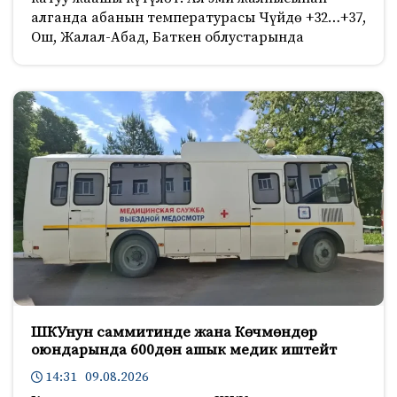
алганда абанын температурасы Чүйдө +32…+37,
Ош, Жалал-Абад, Баткен облустарында
ШКУнун саммитинде жана Көчмөндөр
оюндарында 600дөн ашык медик иштейт
14:31 09.08.2026