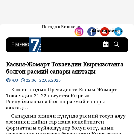
Жаңылыктар — Кыргызстан
Погода в Бишкеке
7-канал. Жаңылыктар —
Аба ырайы
Кыргызстан
MENU
Касым-Жомарт Токаевдин Кыргызстанга
болгон расмий сапары аяктады
22:06 22.08.2025
433
Казакстандын Президенти Касым-Жомарт
Токаевдин 21-22-августта Кыргыз
Республикасына болгон расмий сапары
аяктады.
Сапардын экинчи күнүндө расмий тосуп алуу
аземинен кийин тар жана кеңейтилген
форматтагы сүйлөшүүлөр болуп өттү, анын