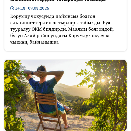
14:18 09.08.2026
Корумду чокусунда дайынсыз болгон
альпинисттердин чатырлары табылды. Бул
тууралуу ӨКМ билдирди. Маалым болгондой,
бүгүн Алай районундагы Корумду чокусуна
чыккан, байланышка