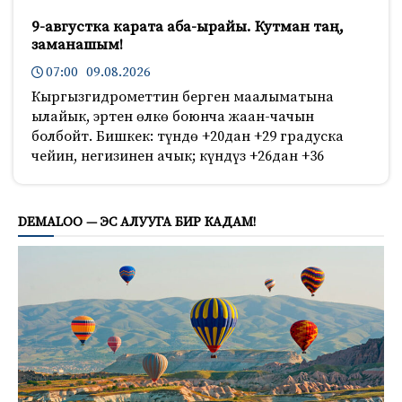
9-августка карата аба-ырайы. Кутман таң,
заманашым!
07:00 09.08.2026
Кыргызгидрометтин берген маалыматына
ылайык, эртен өлкө боюнча жаан-чачын
болбойт. Бишкек: түндө +20дан +29 градуска
чейин, негизинен ачык; күндүз +26дан +36
434
DEMALOO — ЭС АЛУУГА БИР КАДАМ!