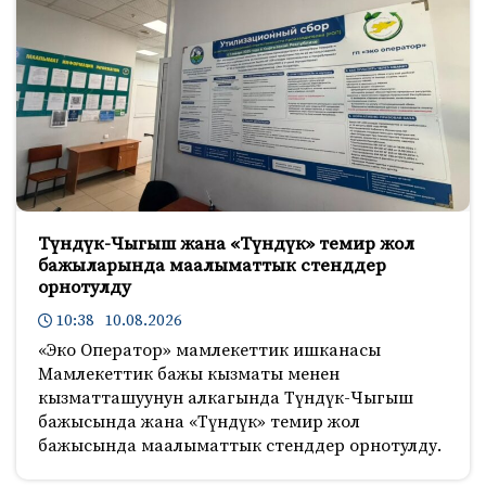
Түндүк-Чыгыш жана «Түндүк» темир жол
бажыларында маалыматтык стенддер
орнотулду
10:38 10.08.2026
«Эко Оператор» мамлекеттик ишканасы
Мамлекеттик бажы кызматы менен
кызматташуунун алкагында Түндүк-Чыгыш
бажысында жана «Түндүк» темир жол
бажысында маалыматтык стенддер орнотулду.