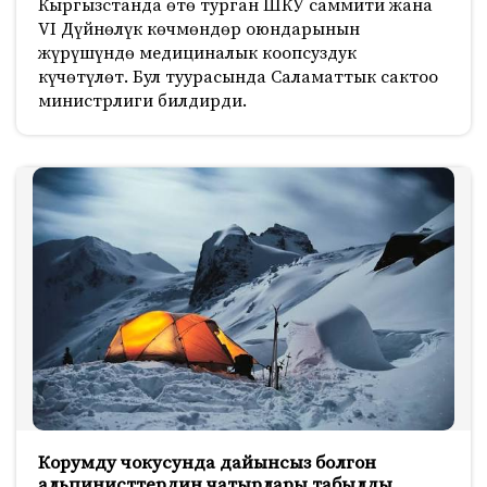
Кыргызстанда өтө турган ШКУ саммити жана
VI Дүйнөлүк көчмөндөр оюндарынын
жүрүшүндө медициналык коопсуздук
күчөтүлөт. Бул туурасында Саламаттык сактоо
министрлиги билдирди.
Корумду чокусунда дайынсыз болгон
альпинисттердин чатырлары табылды