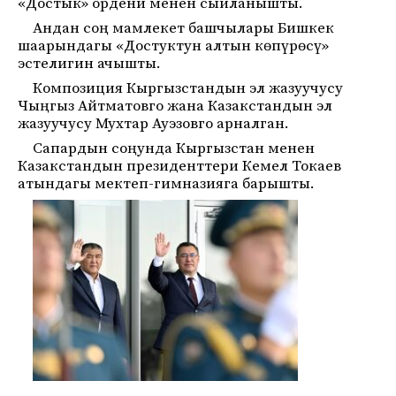
«Достык» ордени менен сыйланышты.
Андан соң мамлекет башчылары Бишкек
шаарындагы «Достуктун алтын көпүрөсү»
эстелигин ачышты.
Композиция Кыргызстандын эл жазуучусу
Чыңгыз Айтматовго жана Казакстандын эл
жазуучусу Мухтар Ауэзовго арналган.
Сапардын соңунда Кыргызстан менен
Казакстандын президенттери Кемел Токаев
атындагы мектеп-гимназияга барышты.