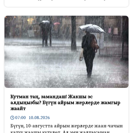
Кутман таң, замандаш! Жакшы эс
алдыңызбы? Бүгүн айрым жерлерде жамгыр
жаайт
07:00 10.08.2026
Бүгүн, 10-августта айрым жерлерде жаан-чачын
катуу жаашы күтүлөт. Ал эми жалпысынан