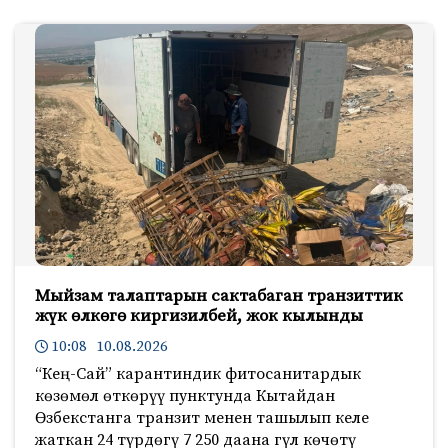
Мыйзам талаптарын сактабаган транзиттик
жүк өлкөгө киргизилбей, жок кылынды
10:08 10.08.2026
“Кең-Сай” карантиндик фитосанитардык
көзөмөл өткөрүү пунктунда Кытайдан
Өзбекстанга транзит менен ташылып келе
жаткан 24 түрдөгү 7 250 даана гүл көчөтү