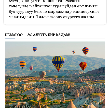
Бүгүн, 7-августта Бишкектин Элебесов
көчөсүндө жайгашкан турак үйдөн өрт чыкты.
Бул тууралуу Өзгөчө кырдаалдар министрлиги
маалымдады. Тилсиз жоону өчүрүүгө жалпы
676
DEMALOO — ЭС АЛУУГА БИР КАДАМ!