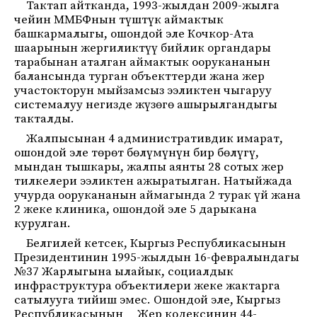
Тактап айтканда, 1993-жылдан 2009-жылга
чейин ММБФнын түштүк аймактык
башкармалыгы, ошондой эле Кочкор-Ата
шаарынын жергиликтүү бийлик органдары
тарабынан аталган аймактык оорукананын
балансында турган объекттерди жана жер
участокторун мыйзамсыз ээликтен чыгаруу
системалуу негизде жүзөгө ашырылгандыгы
такталды.
Жалпысынан 4 административдик имарат,
ошондой эле төрөт бөлүмүнүн бир бөлүгү,
мындан тышкары, жалпы аянты 28 сотых жер
тилкелери ээликтен ажыратылган. Натыйжада
учурда оорукананын аймагында 2 турак үй жана
2 жеке клиника, ошондой эле 5 дарыкана
курулган.
Белгилей кетсек, Кыргыз Республикасынын
Президентинин 1995-жылдын 16-февралындагы
№37 Жарлыгына ылайык, социалдык
инфраструктура объектилери жеке жактарга
сатылууга тийиш эмес. Ошондой эле, Кыргыз
Республикасынын Жер кодексинин 44-