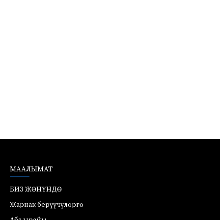
МААЛЫМАТ
БИЗ ЖӨНҮНДӨ
Жарнак берүүчүлөргө
Аба ырайы