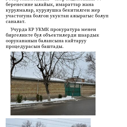
беренесине ылайык, имараттар жана
курулмалар, курулушка бекитилген жер
участогуна болгон укуктан ажырагыс болуп
саналат.
Учурда КР УКМК прокуратура менен
биргеликте бул объектилерди шаардык
оорукананын балансына кайтаруу
процедурасын баштады.