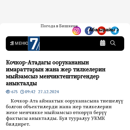
Жаңылыктар — Кыргызстан
Погода в Бишкеке
7-канал. Жаңылыктар —
Аба ырайы
Кыргызстан
MENU
Кочкор-Атадагы оорукананын
имараттарын жана жер тилкелерин
мыйзамсыз менчиктештиргендер
аныкталды
09:42 27.12.2024
675
Кочкор-Ата аймактык ооруканасына тиешелүү
болгон объектилерди жана жер тилкелерин
жеке менчикке мыйзамсыз өткөрүп берүү
фактысы аныкталды. Бул тууралуу УКМК
билдирет.