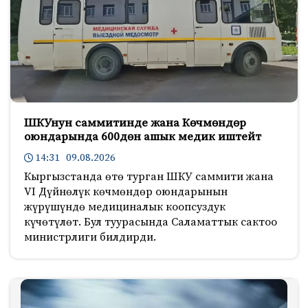
ШКУнун саммитинде жана Көчмөндөр
оюндарында 600дөн ашык медик иштейт
14:31 09.08.2026
Кыргызстанда өтө турган ШКУ саммити жана
VI Дүйнөлүк көчмөндөр оюндарынын
жүрүшүндө медициналык коопсуздук
күчөтүлөт. Бул туурасында Саламаттык сактоо
министрлиги билдирди.