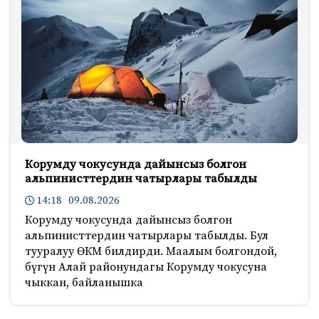
Корумду чокусунда дайынсыз болгон
альпинисттердин чатырлары табылды
14:18 09.08.2026
Корумду чокусунда дайынсыз болгон
альпинисттердин чатырлары табылды. Бул
тууралуу ӨКМ билдирди. Маалым болгондой,
бүгүн Алай районундагы Корумду чокусуна
чыккан, байланышка