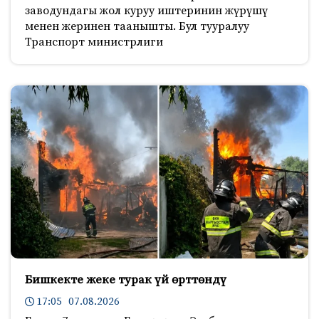
заводундагы жол куруу иштеринин жүрүшү
менен жеринен таанышты. Бул тууралуу
Транспорт министрлиги
Бишкекте жеке турак үй өрттөндү
17:05 07.08.2026