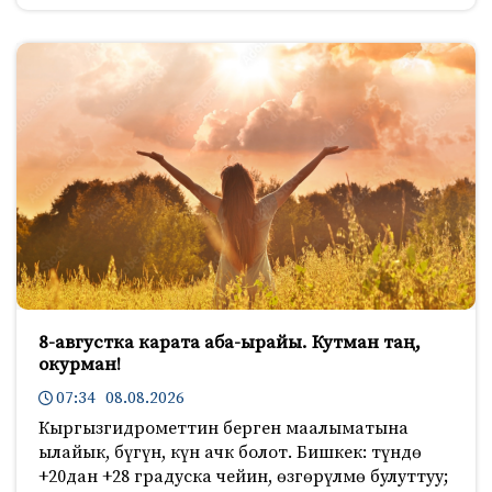
8-августка карата аба-ырайы. Кутман таң,
окурман!
07:34 08.08.2026
Кыргызгидрометтин берген маалыматына
ылайык, бүгүн, күн ачк болот. Бишкек: түндө
+20дан +28 градуска чейин, өзгөрүлмө булуттуу;