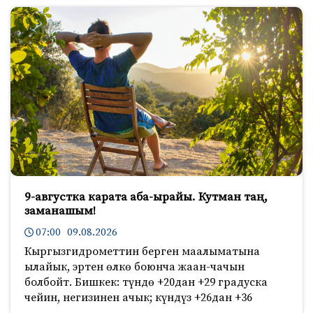
9-августка карата аба-ырайы. Кутман таң,
заманашым!
07:00 09.08.2026
Кыргызгидрометтин берген маалыматына
ылайык, эртен өлкө боюнча жаан-чачын
болбойт. Бишкек: түндө +20дан +29 градуска
чейин, негизинен ачык; күндүз +26дан +36