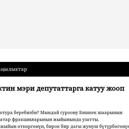
— Кыргызстан
аңылыктар
ктин мэри депутаттарга катуу жооп
 отура беребизби? Мындай суроону Бишкек шаарынын
катар фракцияларынын жыйынында узатты.
 жыйын өткөргөнүн, бирок бир дагы жумуш бүтүрбөгөнү