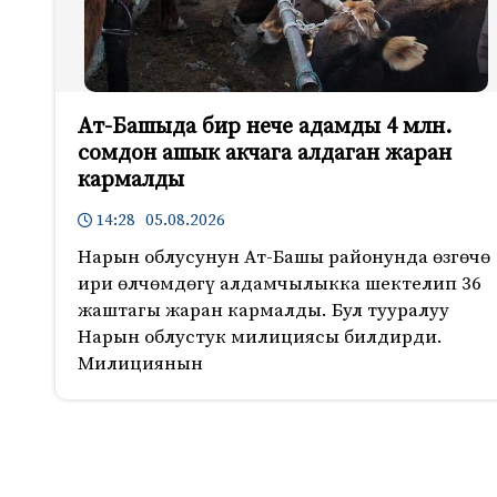
Ат-Башыда бир нече адамды 4 млн.
сомдон ашык акчага алдаган жаран
кармалды
14:28 05.08.2026
Нарын облусунун Ат-Башы районунда өзгөчө
ири өлчөмдөгү алдамчылыкка шектелип 36
жаштагы жаран кармалды. Бул тууралуу
Нарын облустук милициясы билдирди.
Милициянын
485