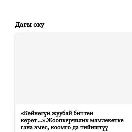
Дагы оку
«Көйнөгүн жуубай биттен
көрөт…».Жоопкерчилик мамлекетке
гана эмес, коомго да тийиштүү