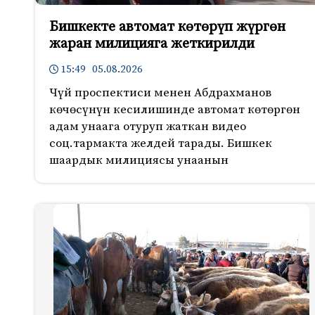
Бишкекте автомат көтөрүп жүргөн
жаран милицияга жеткирилди
15:49 05.08.2026
Чүй проспектиси менен Абдрахманов
көчөсүнүн кесилишинде автомат көтөргөн
адам унаага отуруп жаткан видео
соц.тармакта желдей тарады. Бишкек
шаардык милициясы унаанын