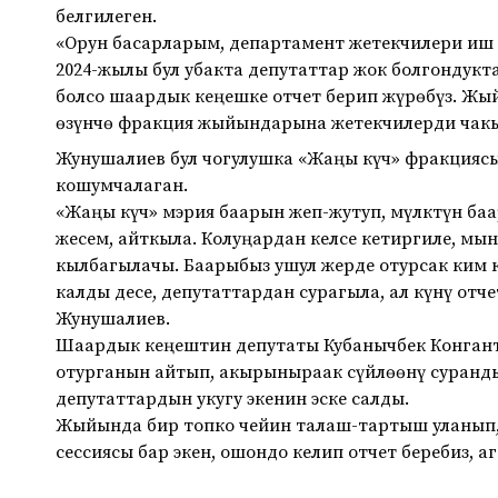
белгилеген.
«Орун басарларым, департамент жетекчилери иш 
2024-жылы бул убакта депутаттар жок болгондукт
болсо шаардык кеңешке отчет берип жүрөбүз. Жы
өзүнчө фракция жыйындарына жетекчилерди чакы
Жунушалиев бул чогулушка «Жаңы күч» фракцияс
кошумчалаган.
«Жаңы күч» мэрия баарын жеп-жутуп, мүлктүн ба
жесем, айткыла. Колуңардан келсе кетиргиле, м
кылбагылачы. Баарыбыз ушул жерде отурсак ким 
калды десе, депутаттардан сурагыла, ал күнү отч
Жунушалиев.
Шаардык кеңештин депутаты Кубанычбек Конганти
отурганын айтып, акырыныраак сүйлөөнү суранд
депутаттардын укугу экенин эске салды.
Жыйында бир топко чейин талаш-тартыш уланып
сессиясы бар экен, ошондо келип отчет беребиз, а