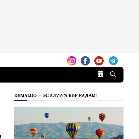
DEMALOO — ЭС АЛУУГА БИР КАДАМ!
н