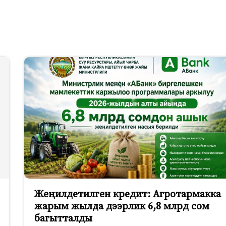
Жеңилдетилген кредит: Агротармакка
жарым жылда дээрлик 6,8 млрд сом
багытталды