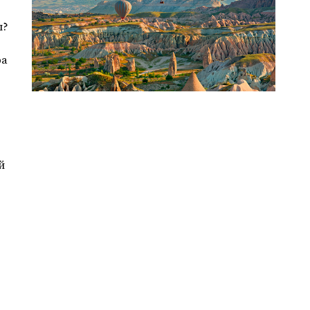
ы?
ра
й