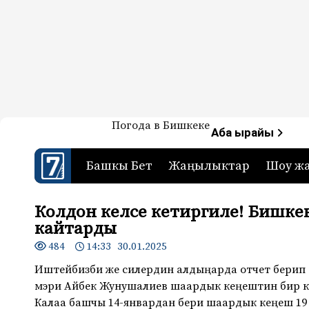
Жаңылыктар — Кыргызстан
Погода в Бишкеке
7-канал. Жаңылыктар 
Аба ырайы
Башкы Бет
Жаңылыктар
Шоу ж
Колдон келсе кетиргиле! Бишке
кайтарды
484
14:33 30.01.2025
Иштейбизби же силердин алдыңарда отчет берип
мэри Айбек Жунушалиев шаардык кеңештин бир 
Калаа башчы 14-январдан бери шаардык кеңеш 19