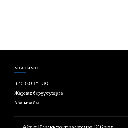
МААЛЫМАТ
БИЗ ЖӨНҮНДӨ
Жарнак берүүчүлөргө
Аба ырайы
©7tv.kg | Бардык укуктар корголгон | 2017 жыл