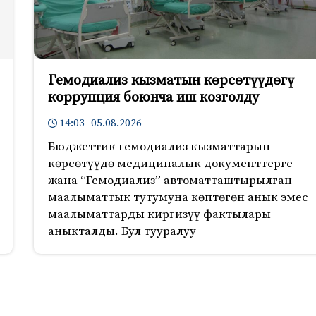
Гемодиализ кызматын көрсөтүүдөгү
коррупция боюнча иш козголду
14:03 05.08.2026
Бюджеттик гемодиализ кызматтарын
көрсөтүүдө медициналык документтерге
жана “Гемодиализ” автоматташтырылган
маалыматтык тутумуна көптөгөн анык эмес
маалыматтарды киргизүү фактылары
аныкталды. Бул тууралуу