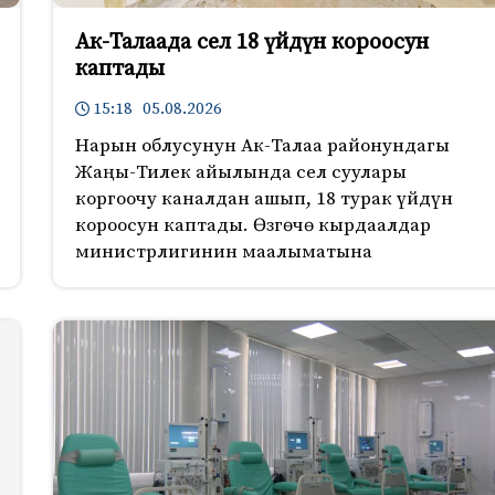
Ак-Талаада сел 18 үйдүн короосун
каптады
15:18 05.08.2026
Нарын облусунун Ак-Талаа районундагы
Жаңы-Тилек айылында сел суулары
коргоочу каналдан ашып, 18 турак үйдүн
короосун каптады. Өзгөчө кырдаалдар
министрлигинин маалыматына