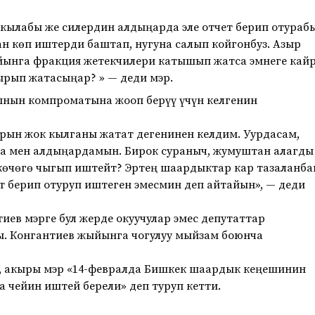
кылабы же силердин алдыңарда эле отчет берип отураб
ан көп иштерди баштап, нугуна салып койгонбуз. Азыр
йынга фракция жетекчилери катышып жатса эмнеге кай
рып жатасыңар? » — деди мэр.
ынын компроматына жооп берүү үчүн келгенин
арын жок кылганы жатат дегенинен келдим. Уурдасам,
ына мен алдыңардамын. Бирок сураныч, жумуштан алагды
көчөгө чыгып иштейт? Эртең шаардыктар кар тазаланба
ет берип отуруп иштеген эмесмин деп айтайын», — деди
ев мэрге бул жерде окуучулар эмес депутаттар
ы. Конгантиев жыйынга чогулуу мыйзам боюнча
, акыры мэр «14-февралда Бишкек шаардык кеңешинин
га чейин иштей берели» деп туруп кетти.