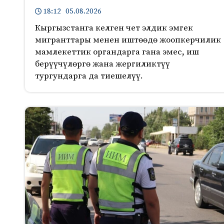
18:12 05.08.2026
Кыргызстанга келген чет элдик эмгек
мигранттары менен иштөөдө жоопкерчилик
мамлекеттик органдарга гана эмес, иш
берүүчүлөргө жана жергиликтүү
тургундарга да тиешелүү.