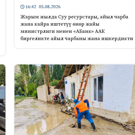
16:42 05.08.2026
Жарым жылда Суу ресурстары, айыл чарба
жана кайра иштетүү өнөр жайы
министрлиги менен «АБанк» ААК
биргеликте айыл чарбаны жана ишкердикти