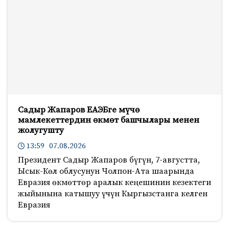
Садыр Жапаров ЕАЭБге мүчө
мамлекеттердин өкмөт башчылары менен
жолугушту
13:59 07.08.2026
Президент Садыр Жапаров бүгүн, 7-августта,
Ысык-Көл облусунун Чолпон-Ата шаарында
Евразия өкмөттөр аралык кеңешинин кезектеги
жыйынына катышуу үчүн Кыргызстанга келген
Евразия