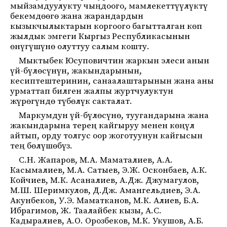
мыйзамдуулукту чыңдоого, мамлекеттүүлүктү
бекемдөөгө жана жарандардын
кызыкчылыктарын коргоого багытталган көп
жылдык эмгеги Кыргыз Республикасынын
өнүгүшүнө олуттуу салым кошту.
Мыктыбек Юсуповичтин жаркын элеси анын
үй-бүлөсүнүн, жакындарынын,
кесиптештеринин, санаалаштарынын жана аны
урматтап билген жалпы журтчулуктун
жүрөгүндө түбөлүк сакталат.
Маркумдун үй-бүлөсүнө, туугандарына жана
жакындарына терең кайгыруу менен көңүл
айтып, орду толгус оор жоготуунун кайгысын
тең бөлүшөбүз.
С.Н. Жапаров, М.А. Маматалиев, А.А.
Касымалиев, М.А. Сатыев, Э.Ж. Осконбаев, А.К.
Койчиев, М.К. Асаналиев, А.Дж. Джумагулов,
М.Ш. Шеримкулов, Д.Дж. Амангельдиев, Э.А.
Акунбеков, У.Э. Маматканов, М.К. Алиев, Б.А.
Ибрагимов, Ж. Таалайбек кызы, А.С.
Кадыралиев, А.О. Орозбеков, М.К. Укушов, А.Б.