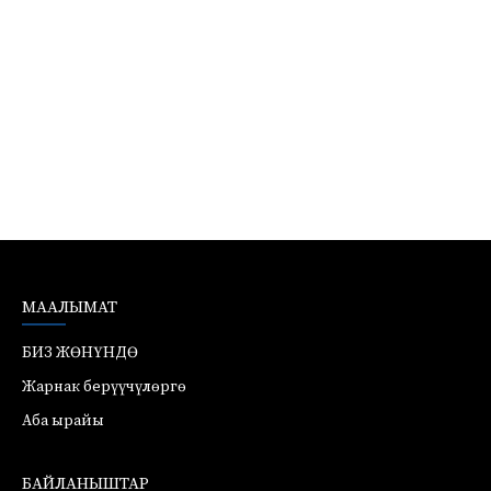
МААЛЫМАТ
БИЗ ЖӨНҮНДӨ
Жарнак берүүчүлөргө
Аба ырайы
БАЙЛАНЫШТАР