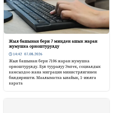
Жыл башынан бери 7 миңден ашык жаран
жумушка орноштурулду
14:42 07.08.2026
Жыл башынан бери 7106 жаран жумушка
орноштурулду. Бул тууралуу Эмгек, социалдык
камсыздоо жана миграция министрлигинен
билдиришти. Маалыматка ылайык, 1-июлга
карата