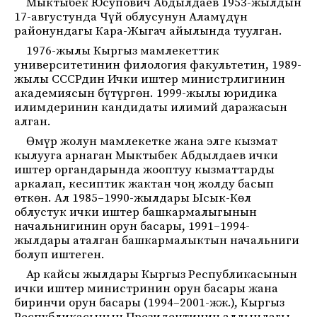
Мыктыбек Юсупович Абдылдаев 1953-жылдын
17-августунда Чүй облусунун Аламүдүн
районундагы Кара-Жыгач айылында туулган.
1976-жылы Кыргыз мамлекеттик
университетинин филология факультетин, 1989-
жылы СССРдин Ички иштер министрлигинин
академиясын бүтүргөн. 1999-жылы юридика
илимдеринин кандидаты илимий даражасын
алган.
Өмүр жолун мамлекетке жана элге кызмат
кылууга арнаган Мыктыбек Абдылдаев ички
иштер органдарында жооптуу кызматтарды
аркалап, кесиптик жактан чоң жолду басып
өткөн. Ал 1985–1990-жылдары Ысык-Көл
облустук ички иштер башкармалыгынын
начальнигинин орун басары, 1991–1994-
жылдары аталган башкармалыктын начальниги
болуп иштеген.
Ар кайсы жылдары Кыргыз Республикасынын
ички иштер министринин орун басары жана
биринчи орун басары (1994–2001-жж.), Кыргыз