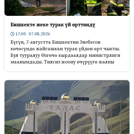
Бишкекте жеке турак үй өрттөндү
17:05 07.08.2026
Бүгүн, 7-августта Бишкектин Элебесов
көчөсүндө жайгашкан турак үйдөн өрт чыкты.
Бул тууралуу Өзгөчө кырдаалдар министрлиги
маалымдады. Тилсиз жоону өчүрүүгө жалпы