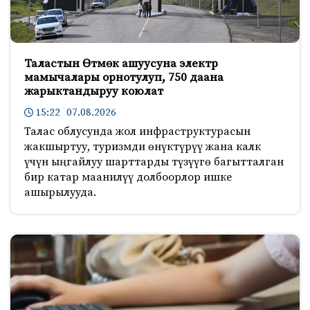
Таластын Өтмөк ашуусуна электр
мамычалары орнотулуп, 750 даана
жарыктандыруу коюлат
15:22 07.08.2026
Талас облусунда жол инфраструктурасын
жакшыртуу, туризмди өнүктүрүү жана калк
үчүн ыңгайлуу шарттарды түзүүгө багытталган
бир катар маанилүү долбоорлор ишке
ашырылууда.