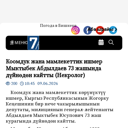
Жаңылыктар — Кыргызстан
Погода в Бишкеке
7-канал. Жаңылыктар —
Аба ырайы
Кыргызстан
MENU
Коомдук жана мамлекеттик ишмер
Мыктыбек Абдылдаев 73 жашында
дүйнөдөн кайтты (Некролог)
10:45 09.06.2026
200
Коомдук жана мамлекеттик көрүнүктүү
ишмер, Кыргыз Республикасынын Жогорку
Кеңешинин бир нече чакырылышынын
депутаты, милициянын генерал-лейтенанты
Абдылдаев Мыктыбек Юсупович 73 жаш
курагында дүйнөдөн кайтты.