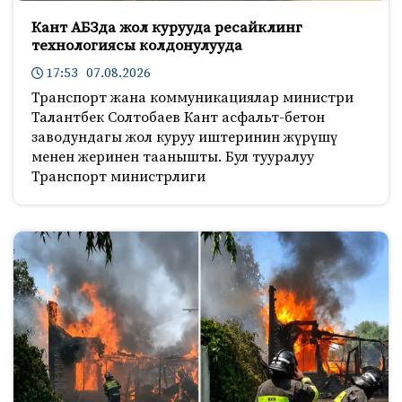
Кант АБЗда жол курууда ресайклинг
технологиясы колдонулууда
17:53 07.08.2026
Транспорт жана коммуникациялар министри
Талантбек Солтобаев Кант асфальт-бетон
заводундагы жол куруу иштеринин жүрүшү
менен жеринен таанышты. Бул тууралуу
Транспорт министрлиги