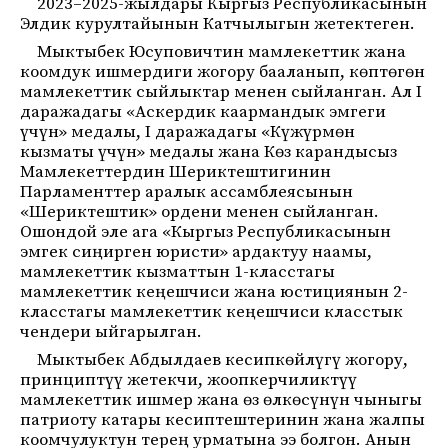
2023–2025-жылдары Кыргыз Республикасынын
Элдик курултайынын Катчылыгын жетектеген.
Мыктыбек Юсуповичтин мамлекеттик жана
коомдук ишмердиги жогору бааланып, көптөгөн
мамлекеттик сыйлыктар менен сыйланган. Ал I
даражадагы «Аскердик каармандык эмгеги
үчүн» медалы, I даражадагы «Күжүрмөн
кызматы үчүн» медалы жана Көз карандысыз
Мамлекеттердин Шериктештигинин
Парламенттер аралык ассамблеясынын
«Шериктештик» ордени менен сыйланган.
Ошондой эле ага «Кыргыз Республикасынын
эмгек сиңирген юристи» ардактуу наамы,
мамлекеттик кызматтын 1-класстагы
мамлекеттик кеңешчиси жана юстициянын 2-
класстагы мамлекеттик кеңешчиси класстык
чендери ыйгарылган.
Мыктыбек Абдылдаев кесипкөйлүгү жогору,
принциптүү жетекчи, жоопкерчиликтүү
мамлекеттик ишмер жана өз өлкөсүнүн чыныгы
патриоту катары кесиптештеринин жана жалпы
коомчулуктун терең урматына ээ болгон. Анын