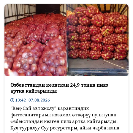
Өзбекстандан келаткан 24,9 тонна пияз
артка кайтарылды
13:42 07.08.2026
“Кең-Сай автожолу” карантиндик
фитосанитардык көзөмөл өткөрүү пунктунан
Өзбекстандан келген пияз артка кайтарылды.
Бул тууралуу Суу ресурстары, айыл чарба жана