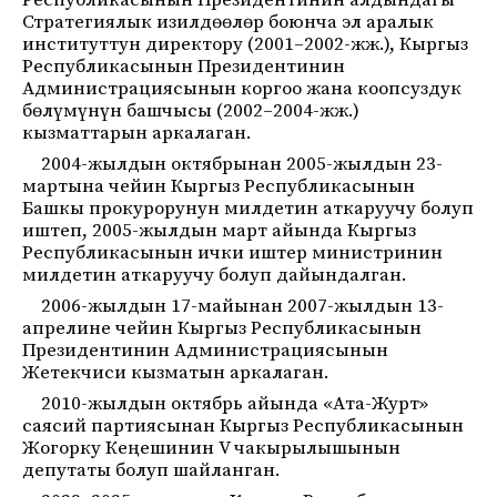
Республикасынын Президентинин алдындагы
Стратегиялык изилдөөлөр боюнча эл аралык
институттун директору (2001–2002-жж.), Кыргыз
Республикасынын Президентинин
Администрациясынын коргоо жана коопсуздук
бөлүмүнүн башчысы (2002–2004-жж.)
кызматтарын аркалаган.
2004-жылдын октябрынан 2005-жылдын 23-
мартына чейин Кыргыз Республикасынын
Башкы прокурорунун милдетин аткаруучу болуп
иштеп, 2005-жылдын март айында Кыргыз
Республикасынын ички иштер министринин
милдетин аткаруучу болуп дайындалган.
2006-жылдын 17-майынан 2007-жылдын 13-
апрелине чейин Кыргыз Республикасынын
Президентинин Администрациясынын
Жетекчиси кызматын аркалаган.
2010-жылдын октябрь айында «Ата-Журт»
саясий партиясынан Кыргыз Республикасынын
Жогорку Кеңешинин V чакырылышынын
депутаты болуп шайланган.