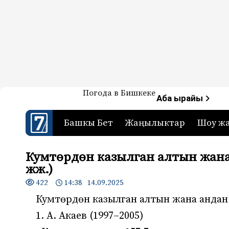
Жаңылыктар — Кыргызстан
Погода в Бишкеке
7-канал. Жаңылыктар 
Аба ырайы
Башкы Бет
Жаңылыктар
Шоу ж
Кумтөрдөн казылган алтын жана
жж.)
422
14:38 14.09.2025
Кумтөрдөн казылган алтын жана андан
1. А. Акаев (1997–2005)