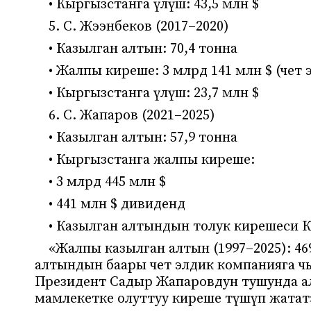
• Кыргызстанга үлүш: 43,5 млн $
5. С. Жээнбеков (2017–2020)
• Казылган алтын: 70,4 тонна
• Жалпы киреше: 3 млрд 141 млн $ (чет
• Кыргызстанга үлүш: 23,7 млн $
6. С. Жапаров (2021–2025)
• Казылган алтын: 57,9 тонна
• Кыргызстанга жалпы киреше:
• 3 млрд 445 млн $
• 441 млн $ дивиденд
• Казылган алтындын толук кирешеси 
«Жалпы казылган алтын (1997–2025): 4
алтындын баары чет элдик компанияга чы
Президент Садыр Жапаровдун тушунда а
мамлекетке олуттуу киреше түшүп жата