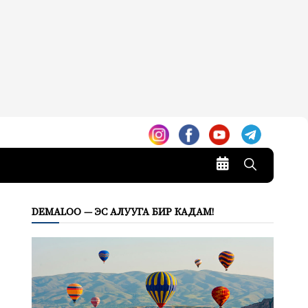
DEMALOO — ЭС АЛУУГА БИР КАДАМ!