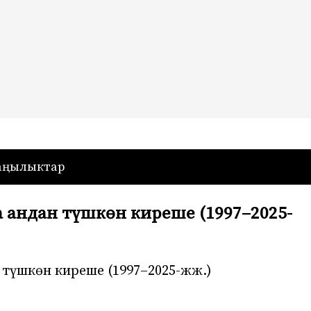
— Кыргызстан
аңылыктар
 андан түшкөн киреше (1997–2025-
 түшкөн киреше (1997–2025-жж.)