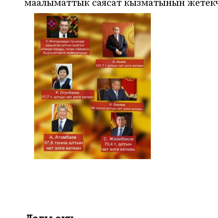
маалыматтык саясат кызматынын жетекч