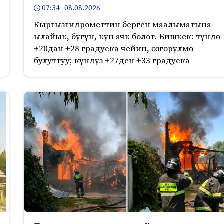
07:34 08.08.2026
Кыргызгидрометтин берген маалыматына
ылайык, бүгүн, күн ачк болот. Бишкек: түндө
+20дан +28 градуска чейин, өзгөрүлмө
булуттуу; күндүз +27ден +33 градуска