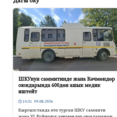
Дагы оку
ШКУнун саммитинде жана Көчмөндөр
оюндарында 600дөн ашык медик
иштейт
14:31 09.08.2026
Кыргызстанда өтө турган ШКУ саммити
жана VI Дүйнөлүк көчмөндөр оюндарынын