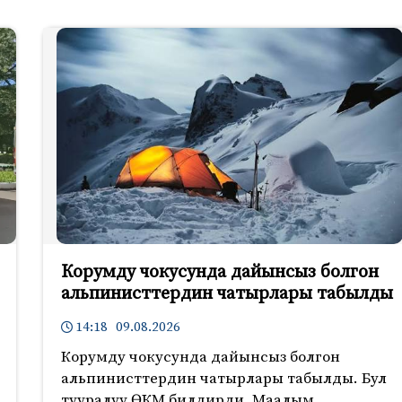
Корумду чокусунда дайынсыз болгон
альпинисттердин чатырлары табылды
14:18 09.08.2026
Корумду чокусунда дайынсыз болгон
альпинисттердин чатырлары табылды. Бул
тууралуу ӨКМ билдирди. Маалым