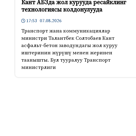
Кант АБЗда жол курууда ресайклинг
технологиясы колдонулууда
17:53 07.08.2026
Транспорт жана коммуникациялар
министри Талантбек Солтобаев Кант
асфальт-бетон заводундагы жол куруу
иштеринин жүрүшү менен жеринен
таанышты. Бул тууралуу Транспорт
министрлиги
423