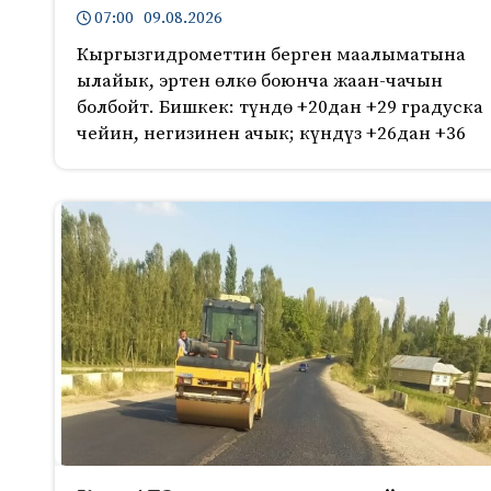
07:00 09.08.2026
Кыргызгидрометтин берген маалыматына
ылайык, эртен өлкө боюнча жаан-чачын
болбойт. Бишкек: түндө +20дан +29 градуска
чейин, негизинен ачык; күндүз +26дан +36