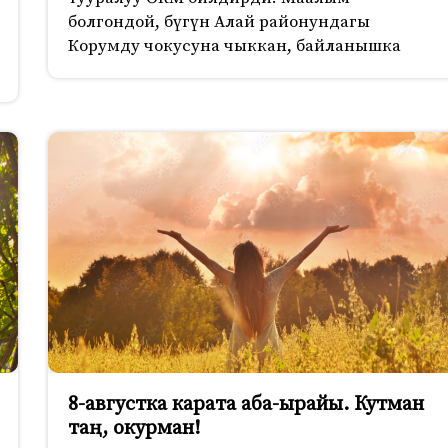
болгондой, бүгүн Алай районундагы
Корумду чокусуна чыккан, байланышка
8-августка карата аба-ырайы. Кутман
таң, окурман!