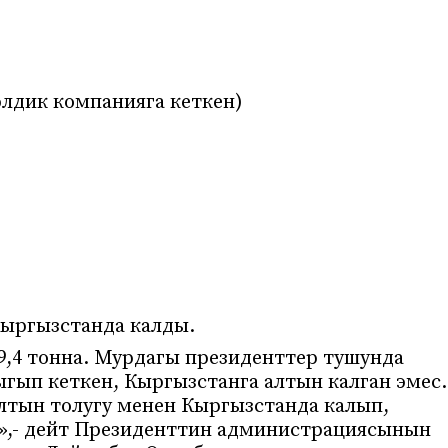
 элдик компанияга кеткен)
Кыргызстанда калды.
69,4 тонна. Мурдагы президенттер тушунда
гып кеткен, Кыргызстанга алтын калган эмес.
лтын толугу менен Кыргызстанда калып,
т»,- дейт Президенттин администрациясынын