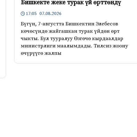
Бишкекте жеке турак үй өрттөндү
17:05 07.08.2026
Бүгүн, 7-августта Бишкектин Элебесов
көчөсүндө жайгашкан турак үйдөн өрт
чыкты. Бул тууралуу Өзгөчө кырдаалдар
министрлиги маалымдады. Тилсиз жоону
өчүрүүгө жалпы