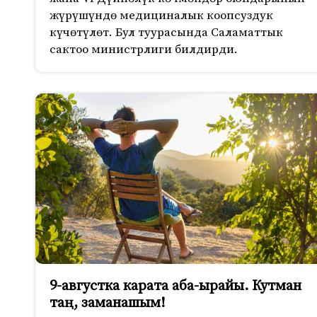
жүрүшүндө медициналык коопсуздук
күчөтүлөт. Бул туурасында Саламаттык
сактоо министрлиги билдирди.
9-августка карата аба-ырайы. Кутман
таң, заманашым!