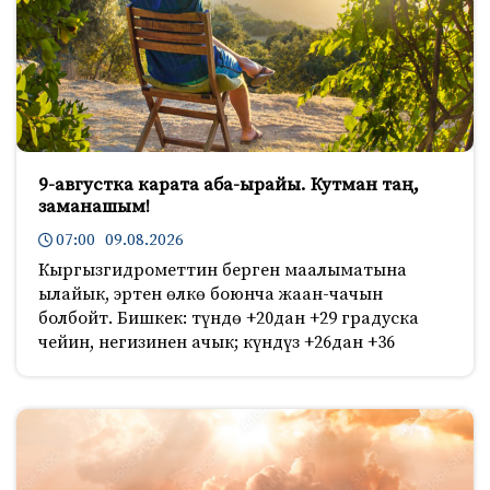
9-августка карата аба-ырайы. Кутман таң,
заманашым!
07:00 09.08.2026
Кыргызгидрометтин берген маалыматына
ылайык, эртен өлкө боюнча жаан-чачын
болбойт. Бишкек: түндө +20дан +29 градуска
чейин, негизинен ачык; күндүз +26дан +36