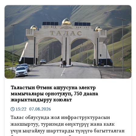
Таластын Өтмөк ашуусуна электр
мамычалары орнотулуп, 750 даана
жарыктандыруу коюлат
15:22 07.08.2026
Талас облусунда жол инфраструктурасын
жакшыртуу, туризмди өнүктүрүү жана калк
үчүн ыңгайлуу шарттарды түзүүгө багытталган