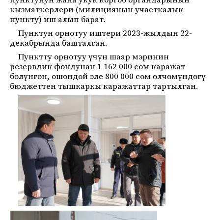
пунктунун жана укук коргоо органдарынын
кызматкерлери (милициянын участкалык
пункту) иш алып барат.
Пунктун орнотуу иштери 2023-жылдын 22-
декабрында башталган.
Пунктту орнотуу үчүн шаар мэринин
резервдик фондунан 1 162 000 сом каражат
бөлүнгөн, ошондой эле 800 000 сом өлчөмүндөгү
бюджеттен тышкаркы каражаттар тартылган.