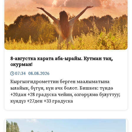
8-августка карата аба-ырайы. Кутман таң,
окурман!
07:34 08.08.2026
Кыргызгидрометтин берген маалыматына
ылайык, бүгүн, күн ачк болот. Бишкек: түндө
+20дан +28 градуска чейин, өзгөрүлмө булуттуу;
күндүз +27ден +33 градуска