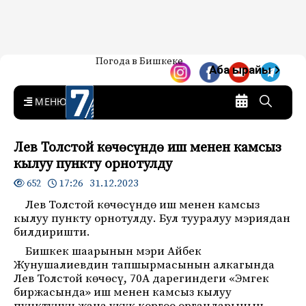
Жаңылыктар — Кыргызстан
Погода в Бишкеке
7-канал. Жаңылыктар —
Аба ырайы
Кыргызстан
MENU
Лев Толстой көчөсүндө иш менен камсыз
кылуу пункту орнотулду
17:26 31.12.2023
652
Лев Толстой көчөсүндө иш менен камсыз
кылуу пункту орнотулду. Бул тууралуу мэриядан
билдиришти.
Бишкек шаарынын мэри Айбек
Жунушалиевдин тапшырмасынын алкагында
Лев Толстой көчөсү, 70А дарегиндеги «Эмгек
биржасында» иш менен камсыз кылуу