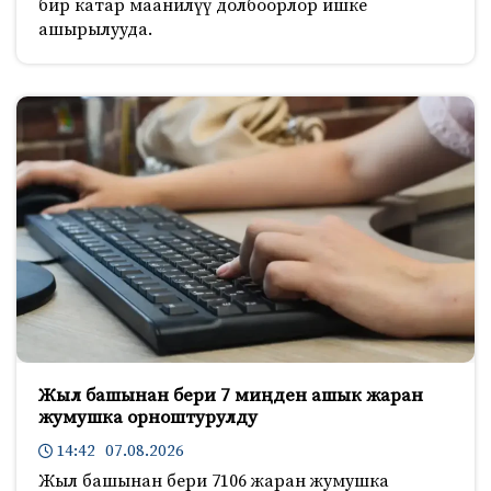
бир катар маанилүү долбоорлор ишке
ашырылууда.
Жыл башынан бери 7 миңден ашык жаран
жумушка орноштурулду
14:42 07.08.2026
Жыл башынан бери 7106 жаран жумушка