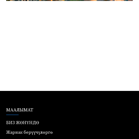
МААЛЫМАТ
БИЗ ЖӨНҮНДӨ
Жарнак берүүчүлөргө