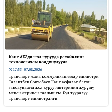
Кант АБЗда жол курууда ресайклинг
технологиясы колдонулууда
17:53 07.08.2026
Транспорт жана коммуникациялар министри
Талантбек Солтобаев Кант асфальт-бетон
заводундагы жол куруу иштеринин жүрүшү
менен жеринен таанышты. Бул тууралуу
Транспорт министрлиги