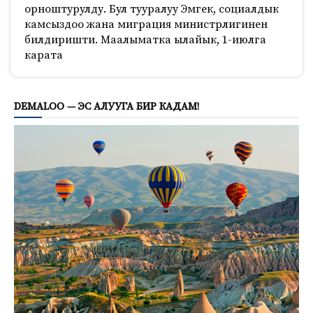
орноштурулду. Бул тууралуу Эмгек, социалдык
камсыздоо жана миграция министрлигинен
билдиришти. Маалыматка ылайык, 1-июлга
карата
653
DEMALOO — ЭС АЛУУГА БИР КАДАМ!