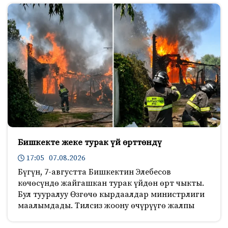
Бишкекте жеке турак үй өрттөндү
17:05 07.08.2026
Бүгүн, 7-августта Бишкектин Элебесов
көчөсүндө жайгашкан турак үйдөн өрт чыкты.
Бул тууралуу Өзгөчө кырдаалдар министрлиги
маалымдады. Тилсиз жоону өчүрүүгө жалпы