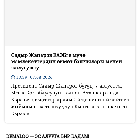
Садыр Жапаров ЕАЭБге мүчө
мамлекеттердин өкмөт башчылары менен
жолугушту
13:59 07.08.2026
Президент Садыр Жапаров бүгүн, 7-августта,
Ысык-Көл облусунун Чолпон-Ата шаарында
Евразия өкмөттөр аралык кеңешинин кезектеги
жыйынына катышуу үчүн Кыргызстанга келген
Евразия
840
DEMALOO — ЭС АЛУУГА БИР КАДАМ!