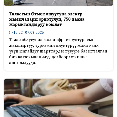
Таластын Өтмөк ашуусуна электр
мамычалары орнотулуп, 750 даана
жарыктандыруу коюлат
15:22 07.08.2026
Талас облусунда жол инфраструктурасын
жакшыртуу, туризмди өнүктүрүү жана калк
үчүн ыңгайлуу шарттарды түзүүгө багытталган
бир катар маанилүү долбоорлор ишке
ашырылууда.