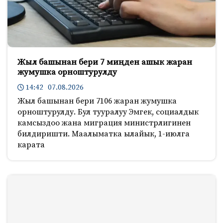
Жыл башынан бери 7 миңден ашык жаран
жумушка орноштурулду
14:42 07.08.2026
Жыл башынан бери 7106 жаран жумушка
орноштурулду. Бул тууралуу Эмгек, социалдык
камсыздоо жана миграция министрлигинен
билдиришти. Маалыматка ылайык, 1-июлга
карата