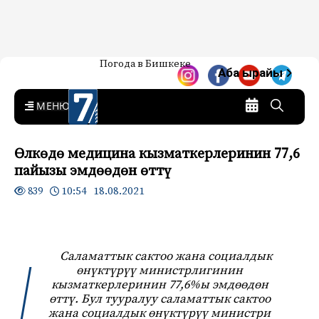
Жаңылыктар — Кыргызстан
Погода в Бишкеке
7-канал. Жаңылыктар —
Аба ырайы
Кыргызстан
MENU
Өлкөдө медицина кызматкерлеринин 77,6
пайызы эмдөөдөн өттү
10:54 18.08.2021
839
Саламаттык сактоо жана социалдык
өнүктүрүү министрлигинин
кызматкерлеринин 77,6%ы эмдөөдөн
өттү. Бул тууралуу саламаттык сактоо
жана социалдык өнүктүрүү министри