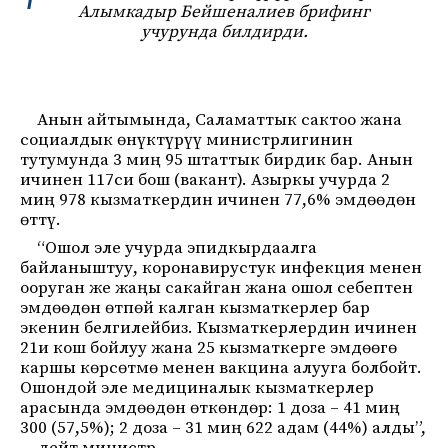
Алымкадыр Бейшеналиев брифинг
учурунда билдирди.
Анын айтымында, Саламаттык сактоо жана
социалдык өнүктүрүү министрлигинин
тутумунда 3 миң 95 штаттык бирдик бар. Анын
ичинен 117си бош (вакант). Азыркы учурда 2
миң 978 кызматкердин ичинен 77,6% эмдөөдөн
өттү.
“Ошол эле учурда эпидкырдаалга
байланыштуу, коронавирустук инфекция менен
ооруган же жаңы сакайган жана ошол себептен
эмдөөдөн өтпөй калган кызматкерлер бар
экенин белгилейбиз. Кызматкерлердин ичинен
21и кош бойлуу жана 25 кызматкерге эмдөөгө
каршы көрсөтмө менен вакцина алууга болбойт.
Ошондой эле медициналык кызматкерлер
арасында эмдөөдөн өткөндөр: 1 доза – 41 миң
300 (57,5%); 2 доза – 31 миң 622 адам (44%) алды”,