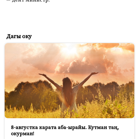
— дейт министр.
Дагы оку
8-августка карата аба-ырайы. Кутман таң,
окурман!