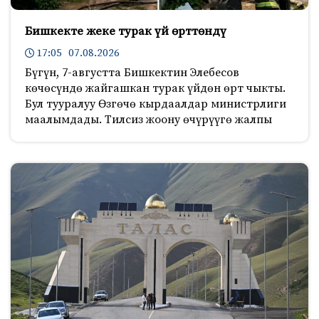
Бишкекте жеке турак үй өрттөндү
17:05 07.08.2026
Бүгүн, 7-августта Бишкектин Элебесов
көчөсүндө жайгашкан турак үйдөн өрт чыкты.
Бул тууралуу Өзгөчө кырдаалдар министрлиги
маалымдады. Тилсиз жоону өчүрүүгө жалпы