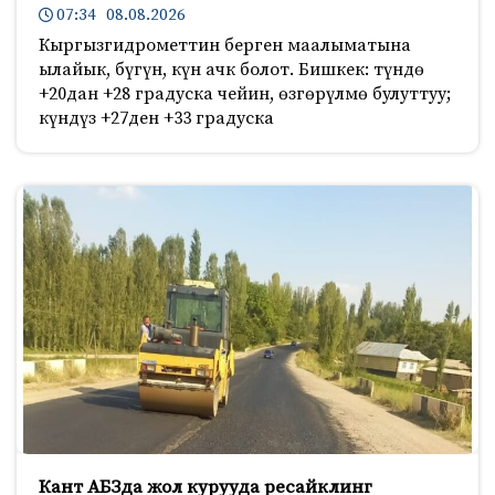
07:34 08.08.2026
Кыргызгидрометтин берген маалыматына
ылайык, бүгүн, күн ачк болот. Бишкек: түндө
+20дан +28 градуска чейин, өзгөрүлмө булуттуу;
күндүз +27ден +33 градуска
Кант АБЗда жол курууда ресайклинг