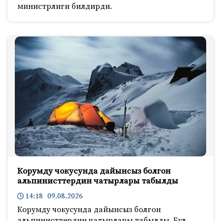
министрлиги билдирди.
Корумду чокусунда дайынсыз болгон
альпинисттердин чатырлары табылды
14:18 09.08.2026
Корумду чокусунда дайынсыз болгон
альпинисттердин чатырлары табылды. Бул