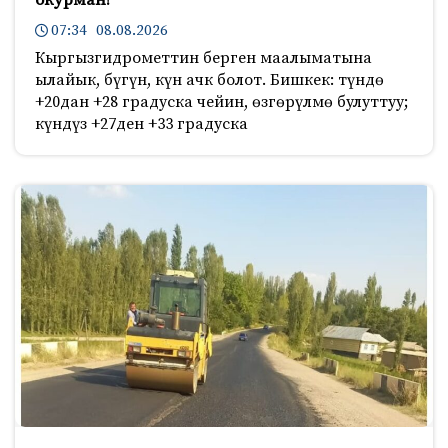
07:34 08.08.2026
Кыргызгидрометтин берген маалыматына
ылайык, бүгүн, күн ачк болот. Бишкек: түндө
+20дан +28 градуска чейин, өзгөрүлмө булуттуу;
күндүз +27ден +33 градуска