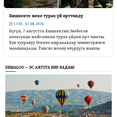
Бишкекте жеке турак үй өрттөндү
17:05 07.08.2026
Бүгүн, 7-августта Бишкектин Элебесов
көчөсүндө жайгашкан турак үйдөн өрт чыкты.
Бул тууралуу Өзгөчө кырдаалдар министрлиги
маалымдады. Тилсиз жоону өчүрүүгө жалпы
953
DEMALOO — ЭС АЛУУГА БИР КАДАМ!