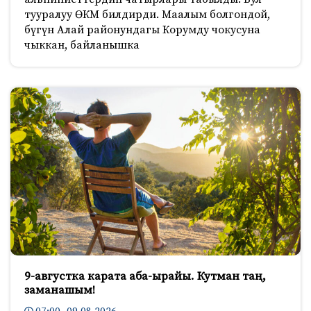
тууралуу ӨКМ билдирди. Маалым болгондой,
бүгүн Алай районундагы Корумду чокусуна
чыккан, байланышка
9-августка карата аба-ырайы. Кутман таң,
заманашым!