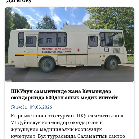
Дагы оку
ШКУнун саммитинде жана Көчмөндөр
оюндарында 600дөн ашык медик иштейт
14:31 09.08.2026
Кыргызстанда өтө турган ШКУ саммити жана
VI Дүйнөлүк көчмөндөр оюндарынын
жүрүшүндө медициналык коопсуздук
күчөтүлөт. Бул туурасында Саламаттык сактоо