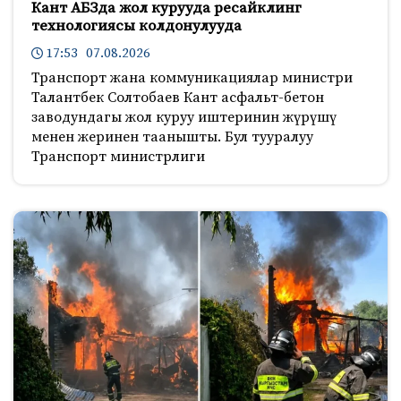
Кант АБЗда жол курууда ресайклинг
технологиясы колдонулууда
17:53 07.08.2026
Транспорт жана коммуникациялар министри
Талантбек Солтобаев Кант асфальт-бетон
заводундагы жол куруу иштеринин жүрүшү
менен жеринен таанышты. Бул тууралуу
Транспорт министрлиги