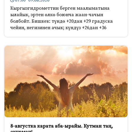
07:00 09.08.2026
Кыргызгидрометтин берген маалыматына
ылайык, эртен өлкө боюнча жаан-чачын
болбойт. Бишкек: түндө +20дан +29 градуска
чейин, негизинен ачык; күндүз +26дан +36
8-августка карата аба-ырайы. Кутман таң,
окурман!