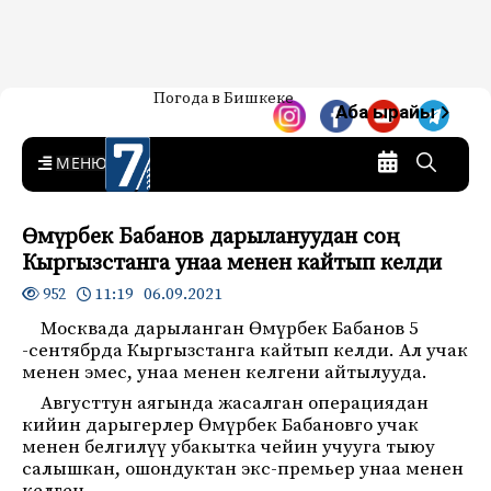
Жаңылыктар — Кыргызстан
Погода в Бишкеке
7-канал. Жаңылыктар —
Аба ырайы
Кыргызстан
MENU
Өмүрбек Бабанов дарылануудан соң
Кыргызстанга унаа менен кайтып келди
11:19 06.09.2021
952
Москвада дарыланган Өмүрбек Бабанов 5
-сентябрда Кыргызстанга кайтып келди. Ал учак
менен эмес, унаа менен келгени айтылууда.
Августтун аягында жасалган операциядан
кийин дарыгерлер Өмүрбек Бабановго учак
менен белгилүү убакытка чейин учууга тыюу
салышкан, ошондуктан экс-премьер унаа менен