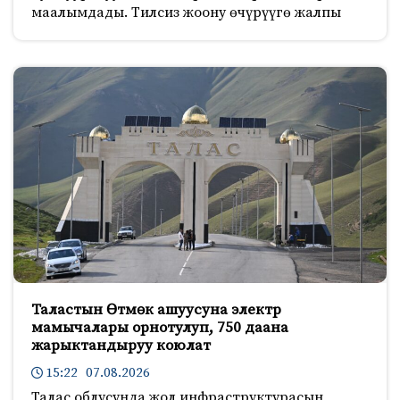
маалымдады. Тилсиз жоону өчүрүүгө жалпы
Таластын Өтмөк ашуусуна электр
мамычалары орнотулуп, 750 даана
жарыктандыруу коюлат
15:22 07.08.2026
Талас облусунда жол инфраструктурасын