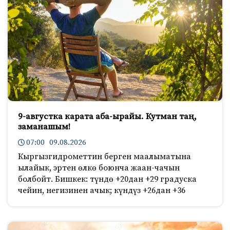
9-августка карата аба-ырайы. Кутман таң,
заманашым!
07:00 09.08.2026
Кыргызгидрометтин берген маалыматына
ылайык, эртен өлкө боюнча жаан-чачын
болбойт. Бишкек: түндө +20дан +29 градуска
чейин, негизинен ачык; күндүз +26дан +36