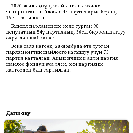
2020-жылы өтүп, жыйынтыгы жокко
чыгарылган шайлоодо 44 партия арыз берип,
16сы катышкан.
Быйыл парламентке келе турган 90
депутаттын 54ү партиялык, 36сы бир мандаттуу
округдан шайланат.
Эске сала кетсек, 28-ноябрда өтө турган
парламенттик шайлоого катышуу үчүн 75
партия катталган. Анын ичинен алты партия
шайлоо фондун ача элек, эки партияны
каттоодон баш тартылган.
Дагы оку