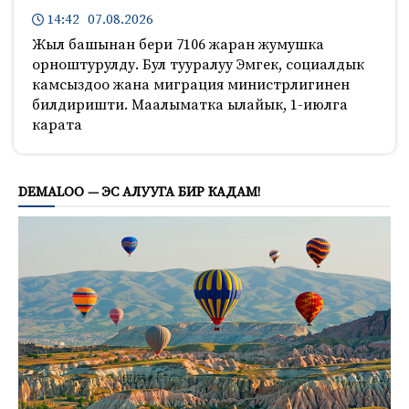
14:42 07.08.2026
Жыл башынан бери 7106 жаран жумушка
орноштурулду. Бул тууралуу Эмгек, социалдык
камсыздоо жана миграция министрлигинен
билдиришти. Маалыматка ылайык, 1-июлга
карата
1274
DEMALOO — ЭС АЛУУГА БИР КАДАМ!