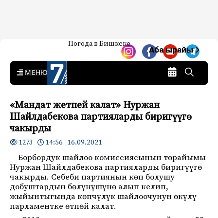
Жаңылыктар — Кыргызстан
Погода в Бишкеке
7-канал. Жаңылыктар —
Аба ырайы
Кыргызстан
MENU
«Мандат жетпей калат» Нуржан
Шайлдабекова партияларды биригүүгө
чакырды
14:56 16.09.2021
1273
Борбордук шайлоо комиссиясынын төрайымы
Нуржан Шайлдабекова партияларды биригүүгө
чакырды. Себеби партиянын көп болушу
добуштардын бөлүнүшүнө алып келип,
жыйынтыгында көпчүлүк шайлоочунун өкүлү
парламентке өтпөй калат.