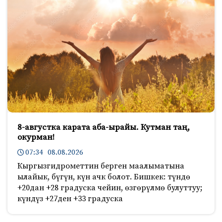
8-августка карата аба-ырайы. Кутман таң,
окурман!
07:34 08.08.2026
Кыргызгидрометтин берген маалыматына
ылайык, бүгүн, күн ачк болот. Бишкек: түндө
+20дан +28 градуска чейин, өзгөрүлмө булуттуу;
күндүз +27ден +33 градуска