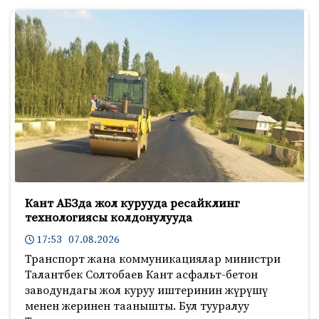
Кант АБЗда жол курууда ресайклинг
технологиясы колдонулууда
17:53 07.08.2026
Транспорт жана коммуникациялар министри
Талантбек Солтобаев Кант асфальт-бетон
заводундагы жол куруу иштеринин жүрүшү
менен жеринен таанышты. Бул тууралуу