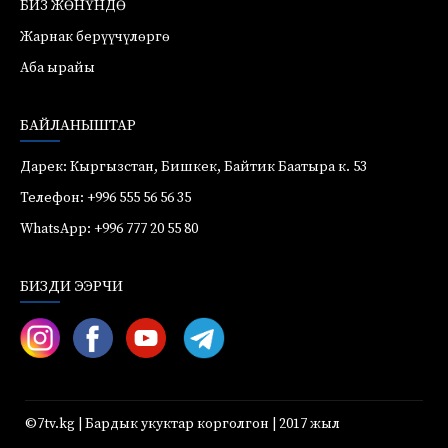
БИЗ ЖӨНҮНДӨ
Жарнак берүүчүлөргө
Аба ырайы
БАЙЛАНЫШТАР
Дарек: Кыргызстан, Бишкек, Байтик Баатыра к. 53
Телефон: +996 555 56 56 35
WhatsApp: +996 777 20 55 80
БИЗДИ ЭЭРЧИ
©7tv.kg | Бардык укуктар корголгон | 2017 жыл