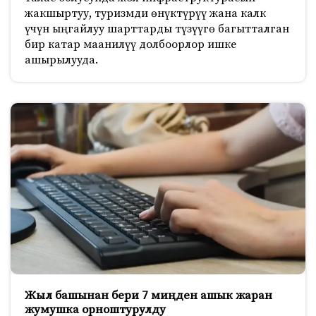
жакшыртуу, туризмди өнүктүрүү жана калк
үчүн ыңгайлуу шарттарды түзүүгө багытталган
бир катар маанилүү долбоорлор ишке
ашырылууда.
Жыл башынан бери 7 миңден ашык жаран
жумушка орноштурулду