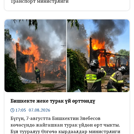
Транспорт министрлиги
Бишкекте жеке турак үй өрттөндү
17:05 07.08.2026
Бүгүн, 7-августта Бишкектин Элебесов
көчөсүндө жайгашкан турак үйдөн өрт чыкты.
Бул тууралуу Өзгөчө кырдаалдар министрлиги