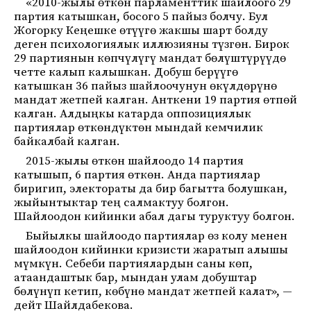
«2010-жылы өткөн парламенттик шайлоого 29
партия катышкан, босого 5 пайыз болчу. Бул
Жогорку Кеңешке өтүүгө жакшы шарт болду
деген психологиялык иллюзияны түзгөн. Бирок
29 партиянын көпчүлүгү мандат бөлүштүрүүдө
четте калып калышкан. Добуш берүүгө
катышкан 36 пайыз шайлоочунун өкүлдөрүнө
мандат жетпей калган. Анткени 19 партия өтпөй
калган. Алдыңкы катарда оппозициялык
партиялар өткөндүктөн мындай кемчилик
байкалбай калган.
2015-жылы өткөн шайлоодо 14 партия
катышып, 6 партия өткөн. Анда партиялар
биригип, электораты да бир багытта болушкан,
жыйынтыктар тең салмактуу болгон.
Шайлоодон кийинки абал дагы туруктуу болгон.
Быйылкы шайлоодо партиялар өз колу менен
шайлоодон кийинки кризисти жаратып алышы
мүмкүн. Себеби партиялардын саны көп,
атаандаштык бар, мындан улам добуштар
бөлүнүп кетип, көбүнө мандат жетпей калат», —
дейт Шайлдабекова.