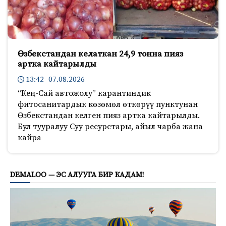
Өзбекстандан келаткан 24,9 тонна пияз
артка кайтарылды
13:42 07.08.2026
“Кең-Сай автожолу” карантиндик
фитосанитардык көзөмөл өткөрүү пунктунан
Өзбекстандан келген пияз артка кайтарылды.
Бул тууралуу Суу ресурстары, айыл чарба жана
кайра
929
DEMALOO — ЭС АЛУУГА БИР КАДАМ!