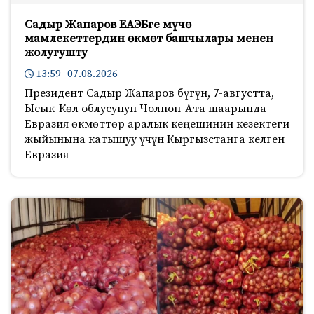
Садыр Жапаров ЕАЭБге мүчө
мамлекеттердин өкмөт башчылары менен
жолугушту
13:59 07.08.2026
Президент Садыр Жапаров бүгүн, 7-августта,
Ысык-Көл облусунун Чолпон-Ата шаарында
Евразия өкмөттөр аралык кеңешинин кезектеги
жыйынына катышуу үчүн Кыргызстанга келген
Евразия