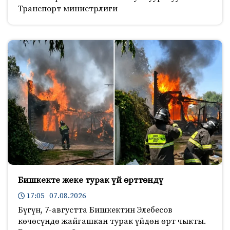
Транспорт министрлиги
Бишкекте жеке турак үй өрттөндү
17:05 07.08.2026
Бүгүн, 7-августта Бишкектин Элебесов
көчөсүндө жайгашкан турак үйдөн өрт чыкты.