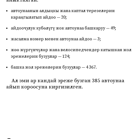
аныкталган.
автоунаанын алдыңкы жана каптал терезелерин
караңгылатып айдоо — 20;
айдоочулук кубөлүгү жок автоунаа башкаруу — 49;
жасалма номер менен автоунаа айдоо — 3;
жөө жүргүнчүлөр жана велосипедчендер катышкан жол
эрежелерин бузуулар — 124;
башка жол эрежелерин бузуулар — 4 367.
Ал эми ар кандай эреже бузган 385 автоунаа
айып короосуна киргизилген.