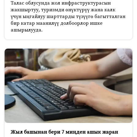
Талас облусунда жол инфраструктурасын
жакшыртуу, туризмди өнүктүрүү жана калк
үчүн ыңгайлуу шарттарды түзүүгө багытталган
бир катар маанилүү долбоорлор ишке
ашырылууда.
Жыл башынан бери 7 миңден ашык жаран