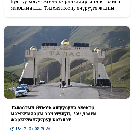
Бул тууралуу Өзгөчө кырдаалдар министрлиги
маалымдады. Тилсиз жоону өчүрүүгө жалпы
Таластын Өтмөк ашуусуна электр
мамычалары орнотулуп, 750 даана
жарыктандыруу коюлат
15:22 07.08.2026