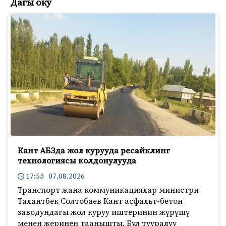
Дагы оку
Кант АБЗда жол курууда ресайклинг
технологиясы колдонулууда
17:53 07.08.2026
Транспорт жана коммуникациялар министри
Талантбек Солтобаев Кант асфальт-бетон
заводундагы жол куруу иштеринин жүрүшү
менен жеринен таанышты. Бул тууралуу