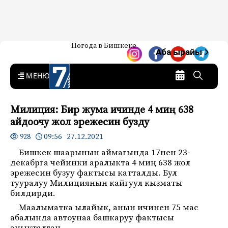
Жаңылыктар — Кыргызстан
Погода в Бишкеке
7-канал. Жаңылыктар —
Аба ырайы
Кыргызстан
MENU
Милиция: Бир жума ичинде 4 миң 638
айдоочу жол эрежесин бузду
09:56 27.12.2021
928
Бишкек шаарынын аймагында 17нен 23-
декабрга чейинки аралыкта 4 миң 638 жол
эрежесин бузуу фактысы катталды. Бул
тууралуу Милициянын кайгуул кызматы
билдирди.
Маалыматка ылайык, анын ичинен 75 мас
абалында автоунаа башкаруу фактысы