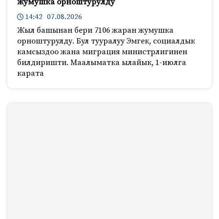
жумушка орноштурулду
14:42 07.08.2026
Жыл башынан бери 7106 жаран жумушка
орноштурулду. Бул тууралуу Эмгек, социалдык
камсыздоо жана миграция министрлигинен
билдиришти. Маалыматка ылайык, 1-июлга
карата