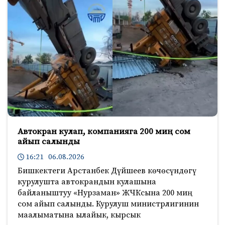
Автокран кулап, компанияга 200 миң сом
айып салынды
16:21 06.08.2026
Бишкектеги Арстанбек Дүйшеев көчөсүндөгү
курулушта автокрандын кулашына
байланыштуу «Нурзаман» ЖЧКсына 200 миң
сом айып салынды. Курулуш министрлигинин
маалыматына ылайык, кырсык