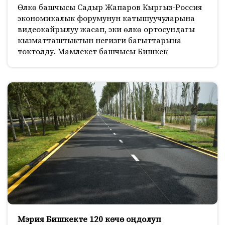
Өлкө башчысы Садыр Жапаров Кыргыз-Россия
экономикалык форумунун катышуучуларына
видеокайрылуу жасап, эки өлкө ортосундагы
кызматташтыктын негизги багыттарына
токтолду. Мамлекет башчысы Бишкек
Мэрия Бишкекте 120 көчө оңдолуп