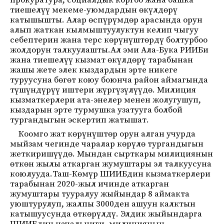
прокуратура, социалдык коргоо жана башка
тиешелүү мекеме-уюмдардын өкүлдөрү
катышышты. Алар өспүрүмдөр арасында орун
алып жаткан кылмыштуулуктун келип чыгуу
себептерин жана терс көрүнүштөрдү болтурбоо
жолдорун талкуулашты.Ал эми Ала-Бука РИИБи
жана тиешелүү кызмат өкүлдөрү тарабынан
жашы жете элек кыздардын эрте никеге
туруусуна бөгөт коюу боюнча район аймагында
түшүндүрүү иштери жүргүзүлүүдө. Милиция
кызматкерлери ата-энелер менен жолугушуп,
кыздарын эрте турмушка узатууга болбой
тургандыгын эскертип жатышат.
Коомго жат көрүнүштөр орун алган учурда
мыйзам чегинде чаралар көрүлө тургандыгын
жеткиришүүдө. Мындан сырткары милициянын
өткөн жылы аткарган жумуштары эл талкуусуна
коюлууда.Таш-Көмүр ШИИБдин кызматкерлери
тарабынан 2020-жыл ичинде аткарган
жумуштары тууралуу жыйындар 8 аймакта
уюштурулуп, жалпы 3000ден ашуун калктын
катышуусунда өткөрүлдү. Элдик жыйындарга