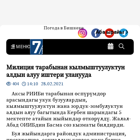
Жаңылыктар — Кыргызстан
Погода в Бишкеке
7-канал. Жаңылыктар —
Аба ырайы
Кыргызстан
MENU
Милиция тарабынан кылмыштуулуктун
алдын алуу иштери уланууда
14:10 28.02.2021
404
Аксы РИИБи тарабынан өспүрүмдөр
арасындагы укук бузуулардын,
кылмыштуулуктун жана зордук-зомбулуктун
алдын алуу багытында Кербен шарындагы 5
мектепте атайын жыйындар өткөрүлдү. Жалал-
Абад ОИИБдин Басма сөз кызматы билдирди.
Бул жыйындарга райондук администрация,