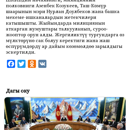
ШИИБдин начальниги, милициянын
полковниги Азенбек Козукеев, Таш-Көмүр
шаарынын мэри Нурлан Доулбеков жана башка
мекеме-ишканалардын жетекчилери
катышышты. Жыйындарда милициянын
аткарган жумуштары талкууланып, суроо-
жооптор орун алды. Жергиликтүү тургундарга өз
мүлктөрүнө сак болуу керектиги жана жаш
өспүрүмдөрдү ар дайым көзөмөлдөө зарылдыгы
эскертилди.
F
T
O
V
a
w
d
K
c
i
n
e
t
o
Дагы оку
b
t
k
o
e
l
o
r
a
k
s
s