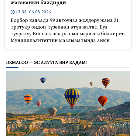
жатаканын билдирди
13:33 06.08.2026
Борбор калаада 99 автоунаа жолдору жана 21
тротуар оңдоп-түзөөдөн өтүп жатат. Бул
тууралуу Бишкек шаарынын мэриясы билдирет.
Муниципалитеттин маалыматында анын
405
DEMALOO — ЭС АЛУУГА БИР КАДАМ!