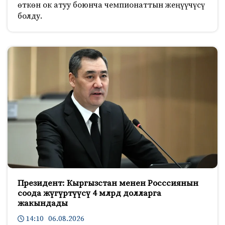
өткөн ок атуу боюнча чемпионаттын жеңүүчүсү
болду.
Президент: Кыргызстан менен Росссиянын
соода жүгүртүүсү 4 млрд долларга
жакындады
14:10 06.08.2026