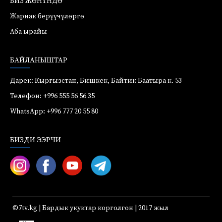
БИЗ ЖӨНҮНДӨ
Жарнак берүүчүлөргө
Аба ырайы
БАЙЛАНЫШТАР
Дарек: Кыргызстан, Бишкек, Байтик Баатыра к. 53
Телефон: +996 555 56 56 35
WhatsApp: +996 777 20 55 80
БИЗДИ ЭЭРЧИ
©7tv.kg | Бардык укуктар корголгон | 2017 жыл