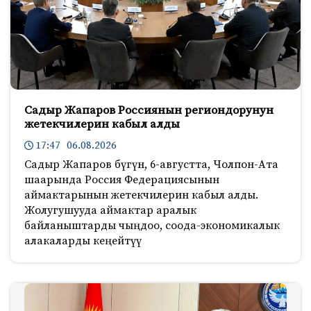
n
i
k
i
Садыр Жапаров Россиянын региондорунун
жетекчилерин кабыл алды
17:47 06.08.2026
Садыр Жапаров бүгүн, 6-августта, Чолпон-Ата
шаарында Россия Федерациясынын
аймактарынын жетекчилерин кабыл алды.
Жолугушууда аймактар аралык
байланыштарды чыңдоо, соода-экономикалык
алакаларды кеңейтүү