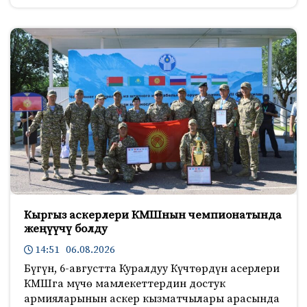
Кыргыз аскерлери КМШнын чемпионатында
жеңүүчү болду
14:51 06.08.2026
Бүгүн, 6-августта Куралдуу Күчтөрдүн асерлери
КМШга мүчө мамлекеттердин достук
армияларынын аскер кызматчылары арасында