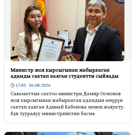
Министр жол кырсыгынан жабыркаган
адамды сактап калган студентти сыйлады
17:05 06.08.2026
Саламаттык сактоо министри Дамир Осмонов
жол кырсыгынан жабыркаган адамдын өмүрүн
сактап калган Адинай Кабенова менен жолукту.
Бул тууралуу министрликтин басма