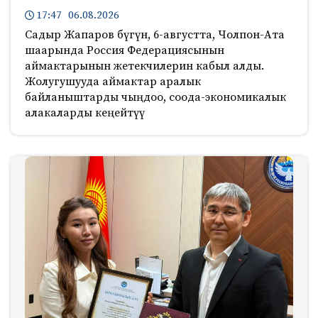
17:47 06.08.2026
Садыр Жапаров бүгүн, 6-августта, Чолпон-Ата
шаарында Россия Федерациясынын
аймактарынын жетекчилерин кабыл алды.
Жолугушууда аймактар аралык
байланыштарды чыңдоо, соода-экономикалык
алакаларды кеңейтүү