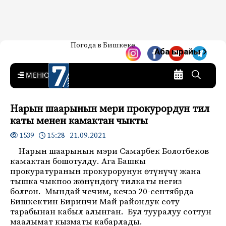
Жаңылыктар — Кыргызстан
Погода в Бишкеке
7-канал. Жаңылыктар —
Аба ырайы
Кыргызстан
MENU
Нарын шаарынын мери прокурордун тил
каты менен камактан чыкты
15:28 21.09.2021
1539
Нарын шаарынын мэри Самарбек Болотбеков
камактан бошотулду. Ага Башкы
прокуратуранын прокурорунун өтүнүчү жана
тышка чыкпоо жөнүндөгү тилкаты негиз
болгон. Мындай чечим, кечээ 20-сентябрда
Бишкектин Биринчи Май райондук соту
тарабынан кабыл алынган. Бул тууралуу соттун
маалымат кызматы кабарлады.