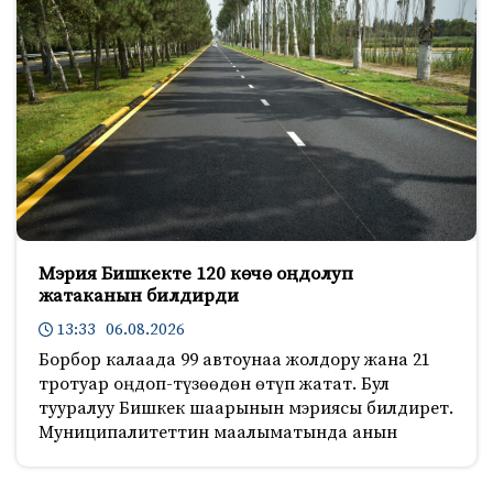
Мэрия Бишкекте 120 көчө оңдолуп
жатаканын билдирди
13:33 06.08.2026
Борбор калаада 99 автоунаа жолдору жана 21
тротуар оңдоп-түзөөдөн өтүп жатат. Бул
тууралуу Бишкек шаарынын мэриясы билдирет.
Муниципалитеттин маалыматында анын
1540