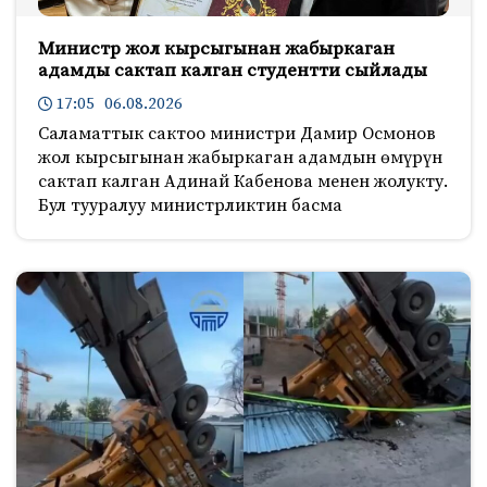
Министр жол кырсыгынан жабыркаган
адамды сактап калган студентти сыйлады
17:05 06.08.2026
Саламаттык сактоо министри Дамир Осмонов
жол кырсыгынан жабыркаган адамдын өмүрүн
сактап калган Адинай Кабенова менен жолукту.
Бул тууралуу министрликтин басма