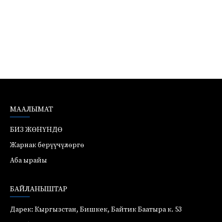
МААЛЫМАТ
БИЗ ЖӨНҮНДӨ
Жарнак берүүчүлөргө
Аба ырайы
БАЙЛАНЫШТАР
Дарек: Кыргызстан, Бишкек, Байтик Баатыра к. 53