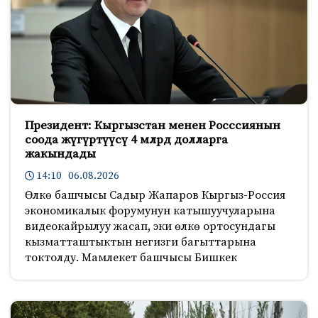
Президент: Кыргызстан менен Росссиянын
соода жүгүртүүсү 4 млрд долларга
жакындады
14:10 06.08.2026
Өлкө башчысы Садыр Жапаров Кыргыз-Россия
экономикалык форумунун катышуучуларына
видеокайрылуу жасап, эки өлкө ортосундагы
кызматташтыктын негизги багыттарына
токтолду. Мамлекет башчысы Бишкек