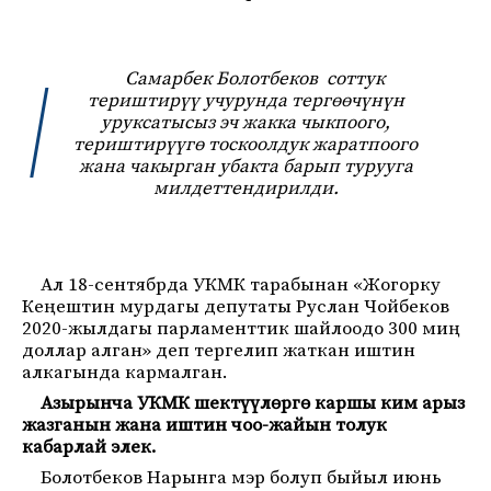
Самарбек Болотбеков соттук
териштирүү учурунда тергөөчүнүн
уруксатысыз эч жакка чыкпоого,
териштирүүгө тоскоолдук жаратпоого
жана чакырган убакта барып турууга
милдеттендирилди.
Ал 18-сентябрда УКМК тарабынан «Жогорку
Кеңештин мурдагы депутаты Руслан Чойбеков
2020-жылдагы парламенттик шайлоодо 300 миң
доллар алган» деп тергелип жаткан иштин
алкагында кармалган.
Азырынча УКМК шектүүлөргө каршы ким арыз
жазганын жана иштин чоо-жайын толук
кабарлай элек.
Болотбеков Нарынга мэр болуп быйыл июнь