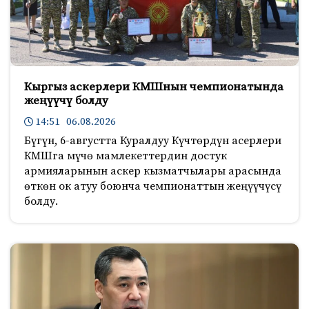
Кыргыз аскерлери КМШнын чемпионатында
жеңүүчү болду
14:51 06.08.2026
Бүгүн, 6-августта Куралдуу Күчтөрдүн асерлери
КМШга мүчө мамлекеттердин достук
армияларынын аскер кызматчылары арасында
өткөн ок атуу боюнча чемпионаттын жеңүүчүсү
болду.