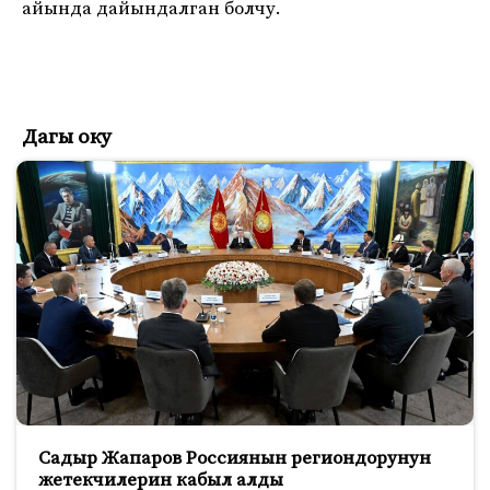
айында дайындалган болчу.
Дагы оку
Садыр Жапаров Россиянын региондорунун
жетекчилерин кабыл алды