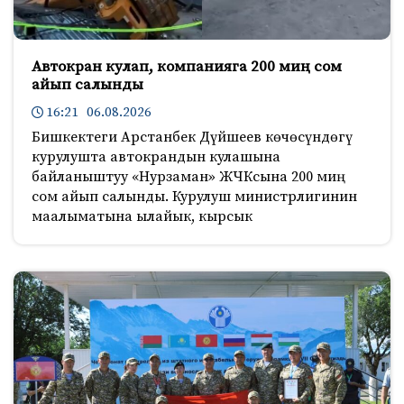
Автокран кулап, компанияга 200 миң сом
айып салынды
16:21 06.08.2026
Бишкектеги Арстанбек Дүйшеев көчөсүндөгү
курулушта автокрандын кулашына
байланыштуу «Нурзаман» ЖЧКсына 200 миң
сом айып салынды. Курулуш министрлигинин
маалыматына ылайык, кырсык