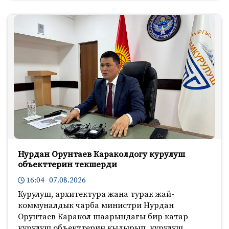
Нурдан Орунтаев Караколдогу курулуш
объекттерин текшерди
16:04 07.08.2026
Курулуш, архитектура жана турак жай-
коммуналдык чарба министри Нурдан
Орунтаев Каракол шаарындагы бир катар
курулуш объекттерин кыдырып, курулуш