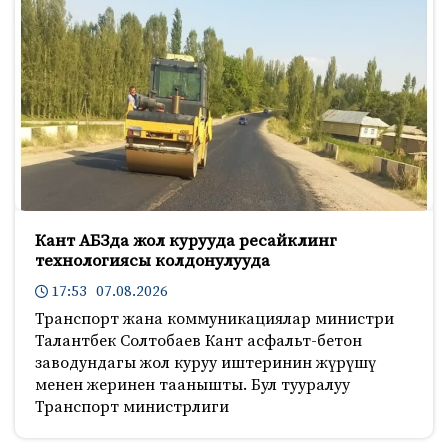
Кант АБЗда жол курууда ресайклинг
технологиясы колдонулууда
17:53 07.08.2026
Транспорт жана коммуникациялар министри
Талантбек Солтобаев Кант асфальт-бетон
заводундагы жол куруу иштеринин жүрүшү
менен жеринен таанышты. Бул тууралуу
Транспорт министрлиги