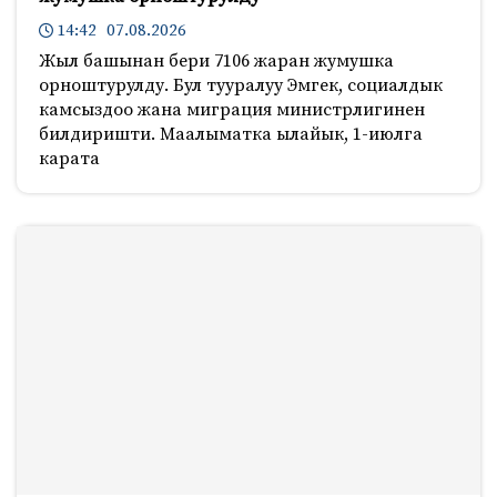
14:42 07.08.2026
Жыл башынан бери 7106 жаран жумушка
орноштурулду. Бул тууралуу Эмгек, социалдык
камсыздоо жана миграция министрлигинен
билдиришти. Маалыматка ылайык, 1-июлга
карата