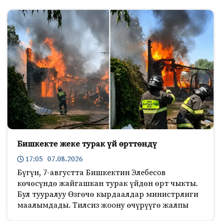
Бишкекте жеке турак үй өрттөндү
17:05 07.08.2026
Бүгүн, 7-августта Бишкектин Элебесов
көчөсүндө жайгашкан турак үйдөн өрт чыкты.
Бул тууралуу Өзгөчө кырдаалдар министрлиги
маалымдады. Тилсиз жоону өчүрүүгө жалпы