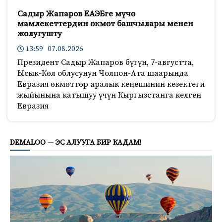
Садыр Жапаров ЕАЭБге мүчө
мамлекеттердин өкмөт башчылары менен
жолугушту
13:59 07.08.2026
Президент Садыр Жапаров бүгүн, 7-августта,
Ысык-Көл облусунун Чолпон-Ата шаарында
Евразия өкмөттөр аралык кеңешинин кезектеги
жыйынына катышуу үчүн Кыргызстанга келген
Евразия
493
DEMALOO — ЭС АЛУУГА БИР КАДАМ!