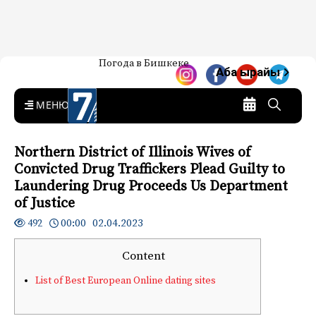
Жаңылыктар — Кыргызстан
Погода в Бишкеке
7-канал. Жаңылыктар —
Аба ырайы
Кыргызстан
MENU
Northern District of Illinois Wives of
Convicted Drug Traffickers Plead Guilty to
Laundering Drug Proceeds Us Department
of Justice
00:00 02.04.2023
492
Content
List of Best European Online dating sites