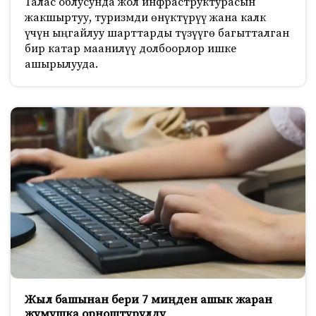
Талас облусунда жол инфраструктурасын
жакшыртуу, туризмди өнүктүрүү жана калк
үчүн ыңгайлуу шарттарды түзүүгө багытталган
бир катар маанилүү долбоорлор ишке
ашырылууда.
Жыл башынан бери 7 миңден ашык жаран
жумушка орноштурулду