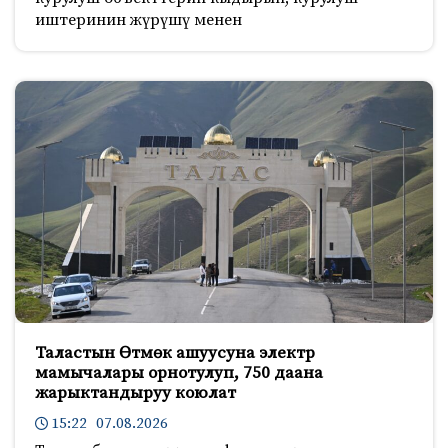
иштеринин жүрүшү менен
Таластын Өтмөк ашуусуна электр
мамычалары орнотулуп, 750 даана
жарыктандыруу коюлат
15:22 07.08.2026