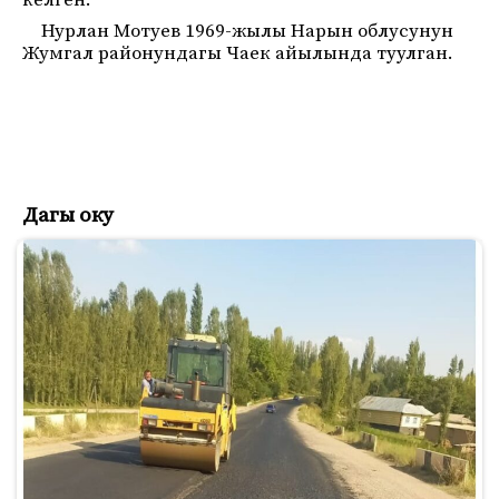
келген.
Нурлан Мотуев 1969-жылы Нарын облусунун
Жумгал районундагы Чаек айылында туулган.
Дагы оку