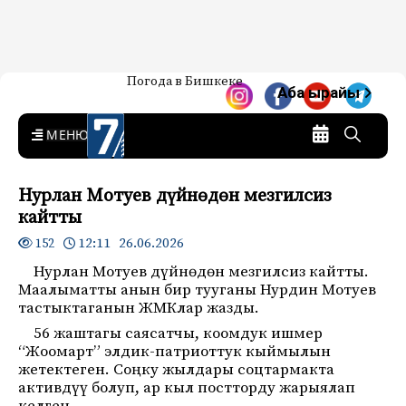
Жаңылыктар — Кыргызстан
Погода в Бишкеке
7-канал. Жаңылыктар —
Аба ырайы
Кыргызстан
MENU
Нурлан Мотуев дүйнөдөн мезгилсиз
кайтты
12:11 26.06.2026
152
Нурлан Мотуев дүйнөдөн мезгилсиз кайтты.
Маалыматты анын бир тууганы Нурдин Мотуев
тастыктаганын ЖМКлар жазды.
56 жаштагы саясатчы, коомдук ишмер
“Жоомарт” элдик-патриоттук кыймылын
жетектеген. Соңку жылдары соцтармакта
активдүү болуп, ар кыл постторду жарыялап