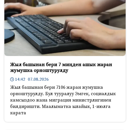
Жыл башынан бери 7 миңден ашык жаран
жумушка орноштурулду
14:42 07.08.2026
Жыл башынан бери 7106 жаран жумушка
орноштурулду. Бул тууралуу Эмгек, социалдык
камсыздоо жана миграция министрлигинен
билдиришти. Маалыматка ылайык, 1-июлга
карата