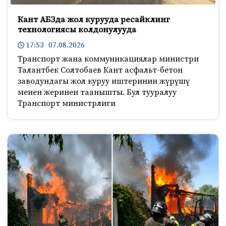
Кант АБЗда жол курууда ресайклинг
технологиясы колдонулууда
17:53 07.08.2026
Транспорт жана коммуникациялар министри
Талантбек Солтобаев Кант асфальт-бетон
заводундагы жол куруу иштеринин жүрүшү
менен жеринен таанышты. Бул тууралуу
Транспорт министрлиги