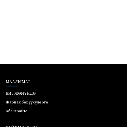
МААЛЫМАТ
БИЗ ЖӨНҮНДӨ
Жарнак берүүчүлөргө
Аба ырайы