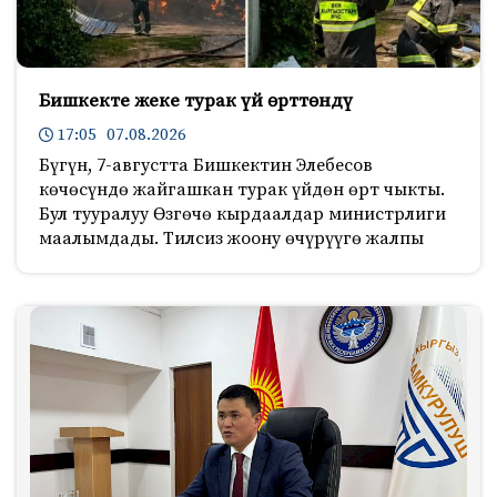
Бишкекте жеке турак үй өрттөндү
17:05 07.08.2026
Бүгүн, 7-августта Бишкектин Элебесов
көчөсүндө жайгашкан турак үйдөн өрт чыкты.
Бул тууралуу Өзгөчө кырдаалдар министрлиги
маалымдады. Тилсиз жоону өчүрүүгө жалпы