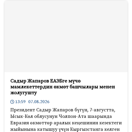
Садыр Жапаров ЕАЭБге мүчө
мамлекеттердин өкмөт башчылары менен
жолугушту
13:59 07.08.2026
Президент Садыр Жапаров бүгүн, 7-августта,
Ысык-Көл облусунун Чолпон-Ата шаарында
Евразия өкмөттөр аралык кеңешинин кезектеги
жыйынына катышуу үчүн Кыргызстанга келген