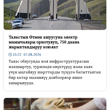
Таластын Өтмөк ашуусуна электр
мамычалары орнотулуп, 750 даана
жарыктандыруу коюлат
15:22 07.08.2026
Талас облусунда жол инфраструктурасын
жакшыртуу, туризмди өнүктүрүү жана калк
үчүн ыңгайлуу шарттарды түзүүгө багытталган
бир катар маанилүү долбоорлор ишке
ашырылууда.