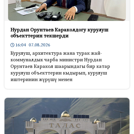
Нурдан Орунтаев Караколдогу курулуш
объекттерин текшерди
16:04 07.08.2026
Курулуш, архитектура жана турак жай-
коммуналдык чарба министри Нурдан
Орунтаев Каракол шаарындагы бир катар
курулуш объекттерин кыдырып, курулуш
иштеринин жүрүшү менен