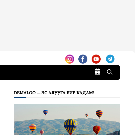
DEMALOO — ЭС АЛУУГА БИР КАДАМ!