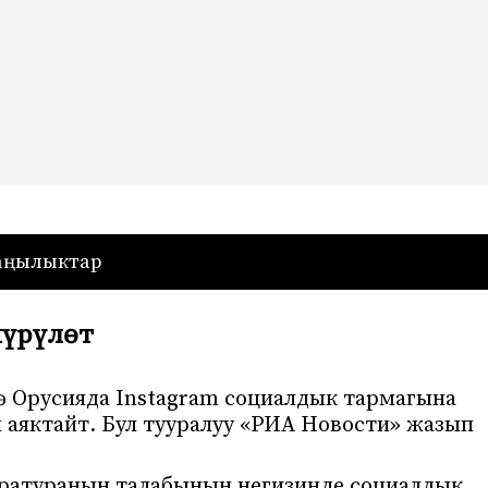
— Кыргызстан
аңылыктар
чүрүлөт
дө Орусияда Instagram социалдык тармагына
 аяктайт. Бул тууралуу «РИА Новости» жазып
уратуранын талабынын негизинде социалдык