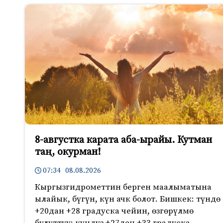
8-августка карата аба-ырайы. Кутман
таң, окурман!
07:34 08.08.2026
Кыргызгидрометтин берген маалыматына
ылайык, бүгүн, күн ачк болот. Бишкек: түндө
+20дан +28 градуска чейин, өзгөрүлмө
булуттуу; күндүз +27ден +33 градуска