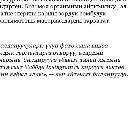
илдирген. Көзөмөл органынын айтымында, ал
маткерлерине каршы зордук-зомбулук
аалыматтык материалдарды таркатат.
олдонуучулары үчүн фото жана видео
лдык тармактарга өткөрүү, алардын
ларына билдирүүгө убакыт талап кылына
а саат 00:00дө Instagram’га кирүүгө чектөө
ин кабыл алды», — деп айтылат билдирүүдө.