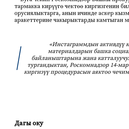
тармакка кирүүгө чектөө киргизгенин б
орусиялыктарга, анын ичинде аскер кыз
аракеттерине чакырыктарды камтыган м
«Инстаграммдын активдүү к
материалдарын башка социа
байланыштарына жана катталуучу
тургандыктан, Роскомнадзор 14-мартт
киргизүү процедурасын аяктоо чечим
Дагы оку