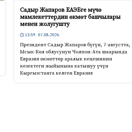
Садыр Жапаров ЕАЭБге мүчө
мамлекеттердин өкмөт башчылары
менен жолугушту
13:59 07.08.2026
Президент Садыр Жапаров бүгүн, 7-августта,
Ысык-Көл облусунун Чолпон-Ата шаарында
Евразия өкмөттөр аралык кеңешинин
кезектеги жыйынына катышуу үчүн
Кыргызстанга келген Евразия