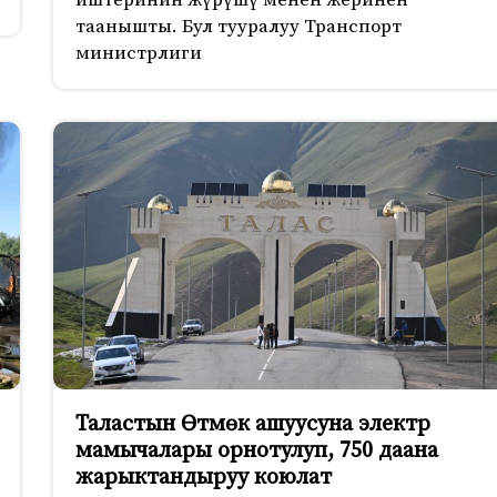
таанышты. Бул тууралуу Транспорт
министрлиги
Таластын Өтмөк ашуусуна электр
мамычалары орнотулуп, 750 даана
жарыктандыруу коюлат