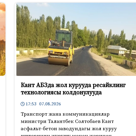
Кант АБЗда жол курууда ресайклинг
технологиясы колдонулууда
17:53 07.08.2026
Транспорт жана коммуникациялар
министри Талантбек Солтобаев Кант
асфальт-бетон заводундагы жол куруу
иштеринин жүрүшү менен жеринен