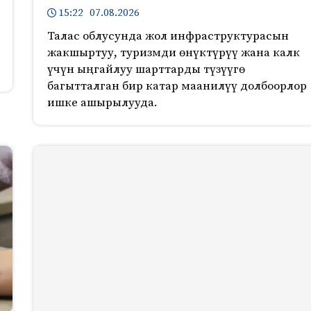
15:22 07.08.2026
Талас облусунда жол инфраструктурасын
жакшыртуу, туризмди өнүктүрүү жана калк
үчүн ыңгайлуу шарттарды түзүүгө
багытталган бир катар маанилүү долбоорлор
ишке ашырылууда.