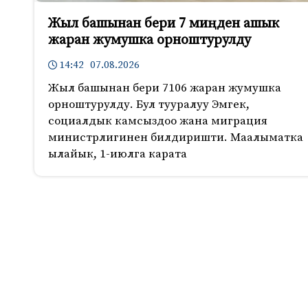
Жыл башынан бери 7 миңден ашык
жаран жумушка орноштурулду
14:42 07.08.2026
Жыл башынан бери 7106 жаран жумушка
орноштурулду. Бул тууралуу Эмгек,
социалдык камсыздоо жана миграция
министрлигинен билдиришти. Маалыматка
ылайык, 1-июлга карата
751