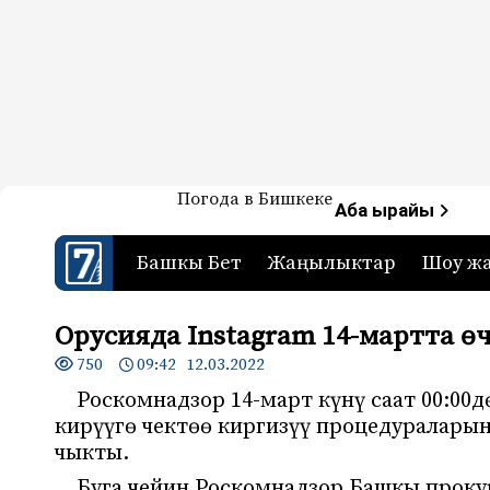
Жаңылыктар — Кыргызстан
Погода в Бишкеке
7-канал. Жаңылыктар 
Аба ырайы
Башкы Бет
Жаңылыктар
Шоу ж
Орусияда Instagram 14-мартта ө
750
09:42 12.03.2022
Роскомнадзор 14-март күнү саат 00:00
кирүүгө чектөө киргизүү процедураларын
чыкты.
Буга чейин Роскомнадзор Башкы прок