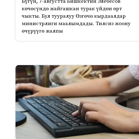
Бүгүн, 7-августта Бишкектин Элебесов
көчөсүндө жайгашкан турак үйдөн өрт
чыкты. Бул тууралуу Өзгөчө кырдаалдар
министрлиги маалымдады. Тилсиз жоону
өчүрүүгө жалпы