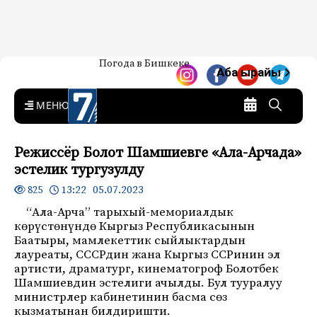
Жаңылыктар — Кыргызстан
Погода в Бишкеке
7-канал. Жаңылыктар —
Аба ырайы
Кыргызстан
MENU
Режиссёр Болот Шамшиевге «Ала-Арчада»
эстелик тургузулду
13:22 05.07.2023
825
“Ала-Арча” тарыхый-мемориалдык
көрүстөнүндө Кыргыз Республикасынын
Баатыры, мамлекеттик сыйлыктардын
лауреаты, СССРдин жана Кыргыз ССРинин эл
артисти, драматург, кинематогроф Болотбек
Шамшиевдин эстелиги ачылды. Бул тууралуу
министрлер кабинетинин басма сөз
кызматынан билдиришти.