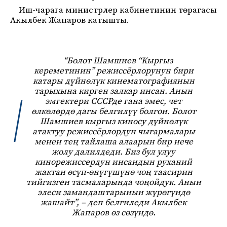
Иш-чарага министрлер кабинетинин төрагасы
Акылбек Жапаров катышты.
“Болот Шамшиев “Кыргыз
кереметинин” режиссёрлорунун бири
катары дүйнөлүк кинематографиянын
тарыхына кирген залкар инсан. Анын
эмгектери СССРде гана эмес, чет
өлкөлөрдө дагы белгилүү болгон. Болот
Шамшиев кыргыз киносу дүйнөлүк
атактуу режиссёрлордун чыгармалары
менен тең тайлаша алаарын бир нече
жолу далилдеди. Биз бул улуу
кинорежиссердун инсандын руханий
жактан өсүп-өнүгүшүнө чоң таасирин
тийгизген тасмаларында чоңойдук. Анын
элеси замандаштарынын жүрөгүндө
жашайт”, – деп белгиледи Акылбек
Жапаров өз сөзүндө.