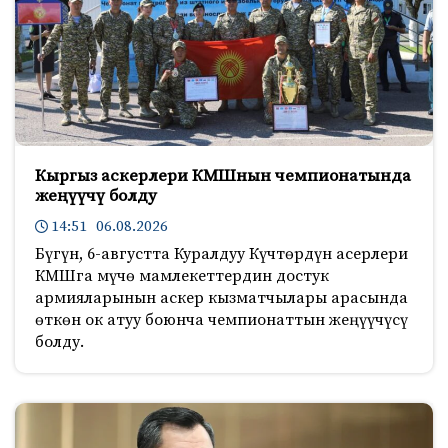
Кыргыз аскерлери КМШнын чемпионатында
жеңүүчү болду
14:51 06.08.2026
Бүгүн, 6-августта Куралдуу Күчтөрдүн асерлери
КМШга мүчө мамлекеттердин достук
армияларынын аскер кызматчылары арасында
өткөн ок атуу боюнча чемпионаттын жеңүүчүсү
болду.