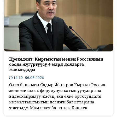
Президент: Кыргызстан менен Росссиянын
соода жүгүртүүсү 4 млрд долларга
жакындады
14:10 06.08.2026
Өлкө башчысы Садыр Жапаров Кыргыз-Россия
экономикалык форумунун катышуучуларына
видеокайрылуу жасап, эки өлкө ортосундагы
кызматташтыктын негизги багыттарына
токтолду. Мамлекет башчысы Бишкек