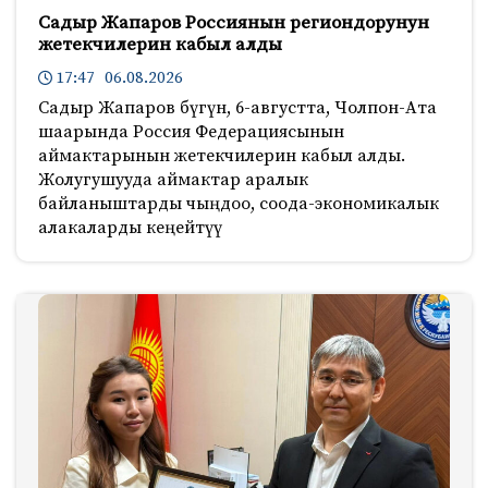
Садыр Жапаров Россиянын региондорунун
жетекчилерин кабыл алды
17:47 06.08.2026
Садыр Жапаров бүгүн, 6-августта, Чолпон-Ата
шаарында Россия Федерациясынын
аймактарынын жетекчилерин кабыл алды.
Жолугушууда аймактар аралык
байланыштарды чыңдоо, соода-экономикалык
алакаларды кеңейтүү