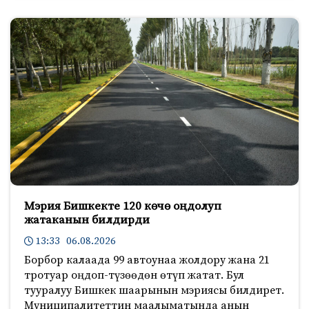
Мэрия Бишкекте 120 көчө оңдолуп
жатаканын билдирди
13:33 06.08.2026
Борбор калаада 99 автоунаа жолдору жана 21
тротуар оңдоп-түзөөдөн өтүп жатат. Бул
тууралуу Бишкек шаарынын мэриясы билдирет.
Муниципалитеттин маалыматында анын