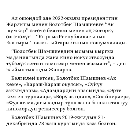
Ал ошондой эле 2022-жылы президенттин
Жарлыгы менен Болотбек Шамшиевге “Ак
шумкар” өзгөчө белгиси менен эң жогорку
өзгөчөлүк – “Кыргыз Республикасынын
Баатыры” наамы ыйгарылганын кошумчалады.
“Болотбек Шамшиевдин ысымы кыргыз
маданиятында жана кино искусствосунда
түбөлүк алтын тамгалар менен жазылат”, – деп
жыйынтыктады Жапаров.
Белгилей кетсек, Болотбек Шамшиев «Ак
кеме», «Караш-Караш окуясы», «Сүйүү
закымдары», «Адамдардын арасында», «Эрте
келген турналар», «Бөрү зындан», «Снайперлер»,
«Фудзиямадагы кадыр түн» жана башка атактуу
кинолордун режиссёру болгон.
Болотбек Шамшиев 2019-жылдын 21-
декабрында 78 жаш курагында каза болгон.