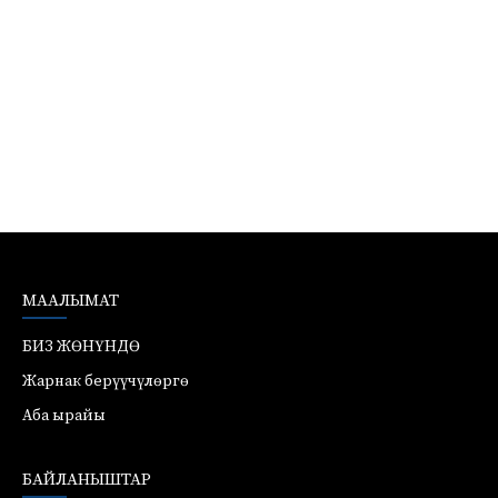
МААЛЫМАТ
БИЗ ЖӨНҮНДӨ
Жарнак берүүчүлөргө
Аба ырайы
БАЙЛАНЫШТАР