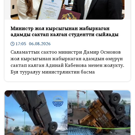
Министр жол кырсыгынан жабыркаган
адамды сактап калган студентти сыйлады
17:05 06.08.2026
Саламаттык сактоо министри Дамир Осмонов
жол кырсыгынан жабыркаган адамдын өмүрүн
сактап калган Адинай Кабенова менен жолукту.
Бул тууралуу министрликтин басма