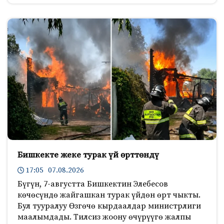
Бишкекте жеке турак үй өрттөндү
17:05 07.08.2026
Бүгүн, 7-августта Бишкектин Элебесов
көчөсүндө жайгашкан турак үйдөн өрт чыкты.
Бул тууралуу Өзгөчө кырдаалдар министрлиги
маалымдады. Тилсиз жоону өчүрүүгө жалпы