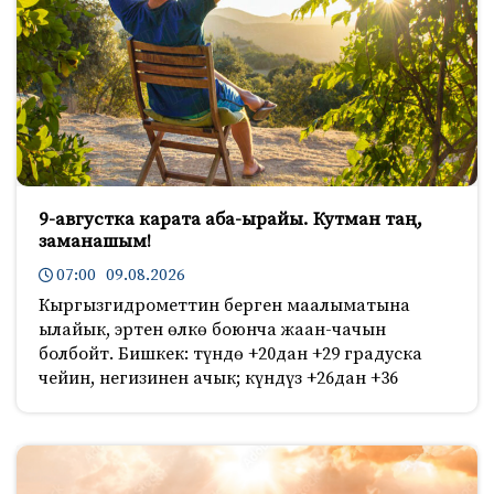
9-августка карата аба-ырайы. Кутман таң,
заманашым!
07:00 09.08.2026
Кыргызгидрометтин берген маалыматына
ылайык, эртен өлкө боюнча жаан-чачын
болбойт. Бишкек: түндө +20дан +29 градуска
чейин, негизинен ачык; күндүз +26дан +36