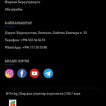
Жарнак берүүчүлөргө
Аба ырайы
БАЙЛАНЫШТАР
Дарек: Кыргызстан, Бишкек, Байтик Баатыра к. 53
Телефон: +996 555 56 56 35
WhatsApp: +996 777 20 55 80
БИЗДИ ЭЭРЧИ
©7tv.kg | Бардык укуктар корголгон | 2017 жыл