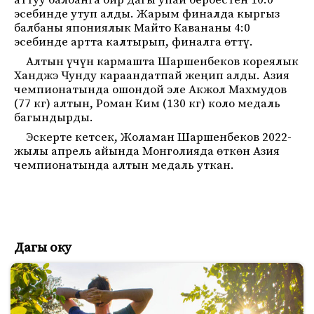
аттуу балбанга бир дагы упай бербестен 10:0
эсебинде утуп алды. Жарым финалда кыргыз
балбаны япониялык Майто Кавананы 4:0
эсебинде артта калтырып, финалга өттү.
Алтын үчүн кармашта Шаршенбеков кореялык
Ханджэ Чунду караандатпай жеңип алды. Азия
чемпионатында ошондой эле Акжол Махмудов
(77 кг) алтын, Роман Ким (130 кг) коло медаль
багындырды.
Эскерте кетсек, Жоламан Шаршенбеков 2022-
жылы апрель айында Монголияда өткөн Азия
чемпионатында алтын медаль уткан.
Дагы оку