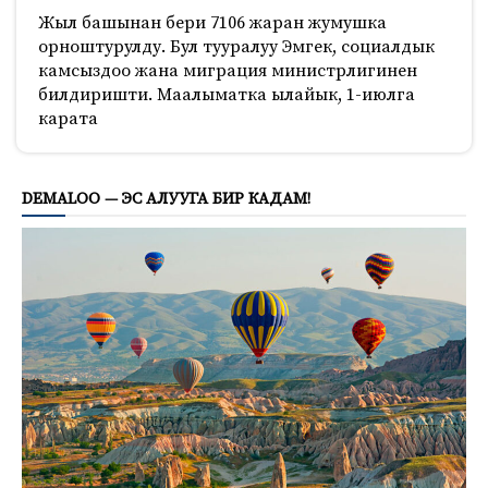
Жыл башынан бери 7106 жаран жумушка
орноштурулду. Бул тууралуу Эмгек, социалдык
камсыздоо жана миграция министрлигинен
билдиришти. Маалыматка ылайык, 1-июлга
карата
759
DEMALOO — ЭС АЛУУГА БИР КАДАМ!