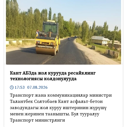
Кант АБЗда жол курууда ресайклинг
технологиясы колдонулууда
17:53 07.08.2026
Транспорт жана коммуникациялар министри
Талантбек Солтобаев Кант асфальт-бетон
заводундагы жол куруу иштеринин жүрүшү
менен жеринен таанышты. Бул тууралуу
Транспорт министрлиги