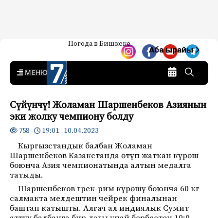
Жаңылыктар — Кыргызстан
Погода в Бишкеке
7-канал. Жаңылыктар —
Аба ырайы
Кыргызстан
MENU
Сүйүнчү! Жоламан Шаршенбеков Азиянын
эки жолку чемпиону болду
19:01 10.04.2023
758
Кыргызстандык балбан Жоламан
Шаршенбеков Казакстанда өтүп жаткан күрөш
боюнча Азия чемпионатында алтын медалга
татыды.
Шаршенбеков грек-рим күрөшү боюнча 60 кг
салмакта мелдештин чейрек финалынан
баштап катышты. Алгач ал индиялык Сумит