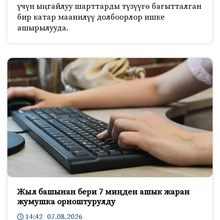
үчүн ыңгайлуу шарттарды түзүүгө багытталган
бир катар маанилүү долбоорлор ишке
ашырылууда.
Жыл башынан бери 7 миңден ашык жаран
жумушка орноштурулду
14:42 07.08.2026