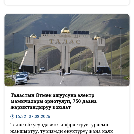
Таластын Өтмөк ашуусуна электр
мамычалары орнотулуп, 750 даана
жарыктандыруу коюлат
15:22 07.08.2026
Талас облусунда жол инфраструктурасын
жакшыртуу, туризмди өнүктүрүү жана калк