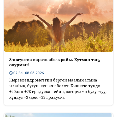
8-августка карата аба-ырайы. Кутман таң,
окурман!
07:34 08.08.2026
Кыргызгидрометтин берген маалыматына
ылайык, бүгүн, күн ачк болот. Бишкек: түндө
+20дан +28 градуска чейин, өзгөрүлмө булуттуу;
күндүз +27ден +33 градуска