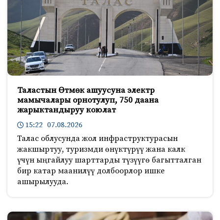
Таластын Өтмөк ашуусуна электр
мамычалары орнотулуп, 750 даана
жарыктандыруу коюлат
15:22 07.08.2026
Талас облусунда жол инфраструктурасын
жакшыртуу, туризмди өнүктүрүү жана калк
үчүн ыңгайлуу шарттарды түзүүгө багытталган
бир катар маанилүү долбоорлор ишке
ашырылууда.