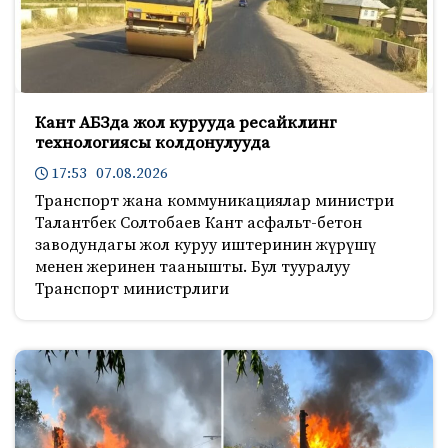
Кант АБЗда жол курууда ресайклинг
технологиясы колдонулууда
17:53 07.08.2026
Транспорт жана коммуникациялар министри
Талантбек Солтобаев Кант асфальт-бетон
заводундагы жол куруу иштеринин жүрүшү
менен жеринен таанышты. Бул тууралуу
Транспорт министрлиги