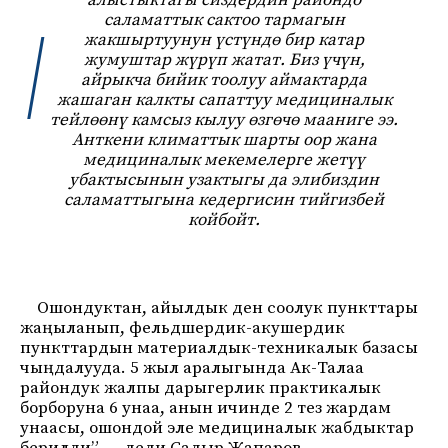
алыстыктагы сиздердин райондо
саламаттык сактоо тармагын
жакшыртуунун үстүндө бир катар
жумуштар жүрүп жатат. Биз үчүн,
айрыкча бийик тоолуу аймактарда
жашаган калкты сапаттуу медициналык
тейлөөнү камсыз кылуу өзгөчө мааниге ээ.
Анткени климаттык шарты оор жана
медициналык мекемелерге жетүү
убактысынын узактыгы да элибиздин
саламаттыгына кедергисин тийгизбей
койбойт.
Ошондуктан, айылдык ден соолук пункттары
жаңыланып, фельдшердик-акушердик
пункттардын материалдык-техникалык базасы
чыңдалууда. 5 жыл аралыгында Ак-Талаа
райондук жалпы дарыгерлик практикалык
борборуна 6 унаа, анын ичинде 2 тез жардам
унаасы, ошондой эле медициналык жабдыктар