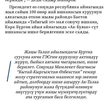
берилди”, — деди Садыр Жапаров.
Президент өз сөзүндө республика аймагында
жыл сайын 100 өнөр жай ишканасын куруунун
алкагында өткөн жылы райондо Баетов
айылында «Табигый эт» мал союучу ишкана,
Кара-Бүргөн айыл аймагында «Ак-Булак» сүт
ишканасы ишке берилгенин эске салды.
Жаңы-Талап айылындагы Куртка
суусуна кичи ГЭСтин курулушу активдүү
жүрүп, быйыл аягына чыгарылып, ишке
берилет. Соңунда Мамлекет башчысы
“Кытай-Кыргызстан-Өзбекстан” темир
жолу стратегиялык мааниси зор экенин
айтып, долбоорду ишке ашыруу Ак-Талаа
районунун жана бүтүндөй өлкөнүн
өнүгүүсү үчүн жаңы мүмкүнчүлүктөрдү
ача турганын баса белгиледи.