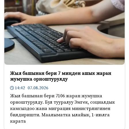
Жыл башынан бери 7 миңден ашык жаран
жумушка орноштурулду
14:42 07.08.2026
Жыл башынан бери 7106 жаран жумушка
орноштурулду. Бул тууралуу Эмгек, социалдык
камсыздоо жана миграция министрлигинен
билдиришти. Маалыматка ылайык, 1-июлга
карата