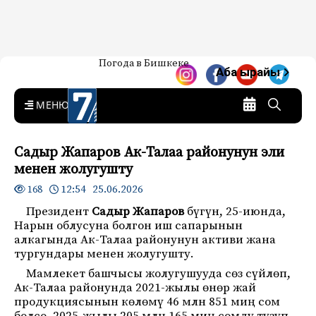
Жаңылыктар — Кыргызстан
Погода в Бишкеке
7-канал. Жаңылыктар —
Аба ырайы
Кыргызстан
MENU
Садыр Жапаров Ак-Талаа районунун эли
менен жолугушту
12:54 25.06.2026
168
Президент
Садыр Жапаров
бүгүн, 25-июнда,
Нарын облусуна болгон иш сапарынын
алкагында Ак-Талаа районунун активи жана
тургундары менен жолугушту.
Мамлекет башчысы жолугушууда сөз сүйлөп,
Ак-Талаа районунда 2021-жылы өнөр жай
продукциясынын көлөмү 46 млн 851 миң сом