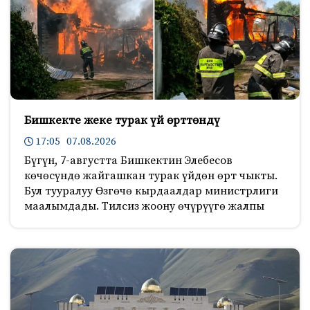
Бишкекте жеке турак үй өрттөндү
17:05 07.08.2026
Бүгүн, 7-августта Бишкектин Элебесов
көчөсүндө жайгашкан турак үйдөн өрт чыкты.
Бул тууралуу Өзгөчө кырдаалдар министрлиги
маалымдады. Тилсиз жоону өчүрүүгө жалпы