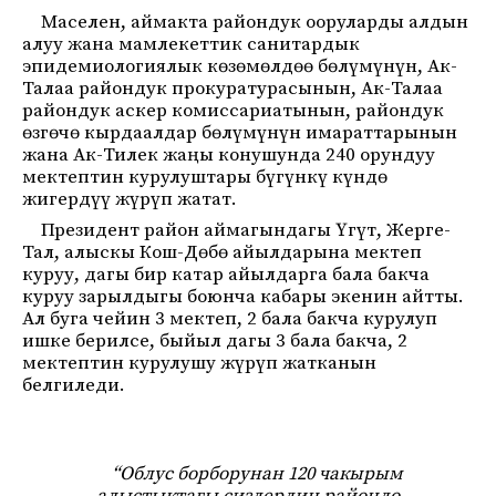
Маселен, аймакта райондук ооруларды алдын
алуу жана мамлекеттик санитардык
эпидемиологиялык көзөмөлдөө бөлүмүнүн, Ак-
Талаа райондук прокуратурасынын, Ак-Талаа
райондук аскер комиссариатынын, райондук
өзгөчө кырдаалдар бөлүмүнүн имараттарынын
жана Ак-Тилек жаңы конушунда 240 орундуу
мектептин курулуштары бүгүнкү күндө
жигердүү жүрүп жатат.
Президент район аймагындагы Үгүт, Жерге-
Тал, алыскы Кош-Дөбө айылдарына мектеп
куруу, дагы бир катар айылдарга бала бакча
куруу зарылдыгы боюнча кабары экенин айтты.
Ал буга чейин 3 мектеп, 2 бала бакча курулуп
ишке берилсе, быйыл дагы 3 бала бакча, 2
мектептин курулушу жүрүп жатканын
белгиледи.
“Облус борборунан 120 чакырым