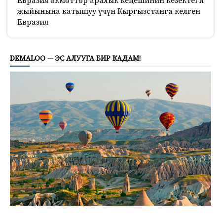
Евразия өкмөттөр аралык кеңешинин кезектеги
жыйынына катышуу үчүн Кыргызстанга келген
Евразия
169
DEMALOO — ЭС АЛУУГА БИР КАДАМ!