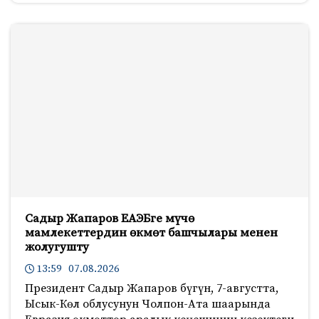
Садыр Жапаров ЕАЭБге мүчө
мамлекеттердин өкмөт башчылары менен
жолугушту
13:59 07.08.2026
Президент Садыр Жапаров бүгүн, 7-августта,
Ысык-Көл облусунун Чолпон-Ата шаарында