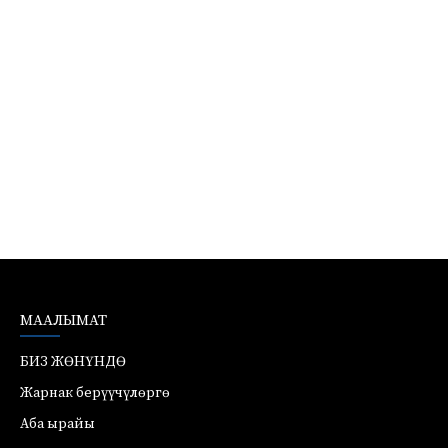
МААЛЫМАТ
БИЗ ЖӨНҮНДӨ
Жарнак берүүчүлөргө
Аба ырайы