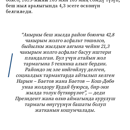
болсо, 2025-жылы 205 млн 165 миң сомдү түзүп,
беш жыл аралыгында 4,3 эсеге өскөнүн
белгиледи.
“Акыркы беш жылда район боюнча 42,8
чакырым жолго асфальт төшөлсө,
быйылкы жылдын аягына чейин 21,3
чакырым жолго асфальт басуу иштери
пландалган. Бул үчүн атайын жол
тармагына 5 техника алып бердик.
Райондо эң эле көйгөйлүү делген,
социалдык тармактарда айтылып келген
Нарын – Баетов жана Баетов — Кош-Дөбө
унаа жолдору Кудай буюрса, бир-эки
жылда толук бүткөрүлөт”, — деди
Президент жана өлкө аймагында курулуш
тармагы өнүгүүнүн башаты болуп
жатканын кошумчалады.