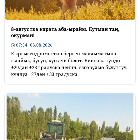
8-августка карата аба-ырайы. Кутман таң,
окурман!
07:34 08.08.2026
Кыргызгидрометтин берген маалыматына
ылайык, бүгүн, күн ачк болот. Бишкек: түндө
+20дан +28 градуска чейин, өзгөрүлмө булуттуу;
күндүз +27ден +33 градуска