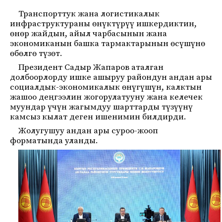
Транспорттук жана логистикалык
инфраструктураны өнүктүрүү ишкердиктин,
өнөр жайдын, айыл чарбасынын жана
экономиканын башка тармактарынын өсүшүнө
өбөлгө түзөт.
Президент Садыр Жапаров аталган
долбоорлорду ишке ашыруу райондун андан ары
социалдык-экономикалык өнүгүшүн, калктын
жашоо деңгээлин жогорулатууну жана келечек
муундар үчүн жагымдуу шарттарды түзүүнү
камсыз кылат деген ишенимин билдирди.
Жолугушуу андан ары суроо-жооп
форматында уланды.