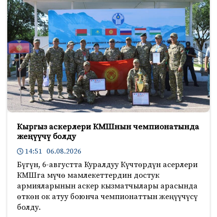
Кыргыз аскерлери КМШнын чемпионатында
жеңүүчү болду
14:51 06.08.2026
Бүгүн, 6-августта Куралдуу Күчтөрдүн асерлери
КМШга мүчө мамлекеттердин достук
армияларынын аскер кызматчылары арасында
өткөн ок атуу боюнча чемпионаттын жеңүүчүсү
болду.