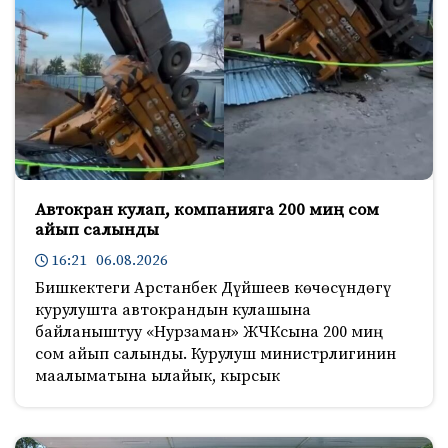
Автокран кулап, компанияга 200 миң сом
айып салынды
16:21 06.08.2026
Бишкектеги Арстанбек Дүйшеев көчөсүндөгү
курулушта автокрандын кулашына
байланыштуу «Нурзаман» ЖЧКсына 200 миң
сом айып салынды. Курулуш министрлигинин
маалыматына ылайык, кырсык