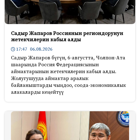
Садыр Жапаров Россиянын региондорунун
жетекчилерин кабыл алды
17:47 06.08.2026
Садыр Жапаров бүгүн, 6-августта, Чолпон-Ата
шаарында Россия Федерациясынын
аймактарынын жетекчилерин кабыл алды.
Жолугушууда аймактар аралык
байланыштарды чыңдоо, соода-экономикалык
алакаларды кеңейтүү