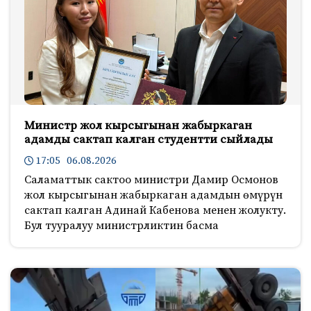
Министр жол кырсыгынан жабыркаган
адамды сактап калган студентти сыйлады
17:05 06.08.2026
Саламаттык сактоо министри Дамир Осмонов
жол кырсыгынан жабыркаган адамдын өмүрүн
сактап калган Адинай Кабенова менен жолукту.
Бул тууралуу министрликтин басма