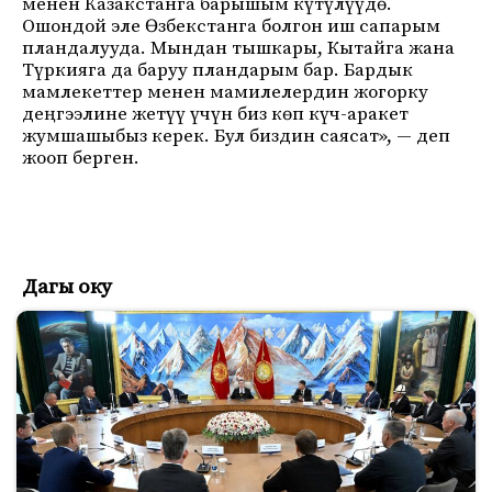
менен Казакстанга барышым күтүлүүдө.
Ошондой эле Өзбекстанга болгон иш сапарым
пландалууда. Мындан тышкары, Кытайга жана
Түркияга да баруу пландарым бар. Бардык
мамлекеттер менен мамилелердин жогорку
деңгээлине жетүү үчүн биз көп күч-аракет
жумшашыбыз керек. Бул биздин саясат», — деп
жооп берген.
Дагы оку