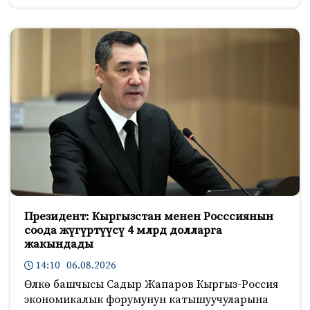
Президент: Кыргызстан менен Росссиянын
соода жүгүртүүсү 4 млрд долларга
жакындады
14:10 06.08.2026
Өлкө башчысы Садыр Жапаров Кыргыз-Россия
экономикалык форумунун катышуучуларына