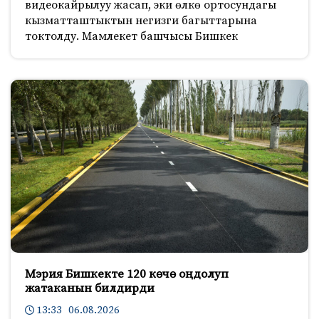
видеокайрылуу жасап, эки өлкө ортосундагы
кызматташтыктын негизги багыттарына
токтолду. Мамлекет башчысы Бишкек
Мэрия Бишкекте 120 көчө оңдолуп
жатаканын билдирди
13:33 06.08.2026