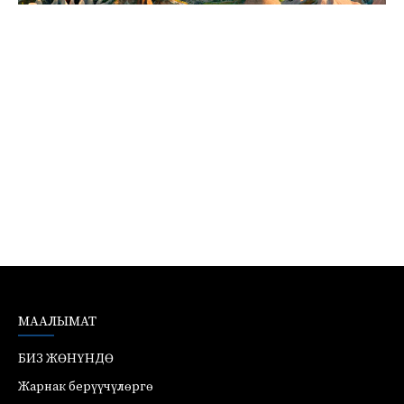
МААЛЫМАТ
БИЗ ЖӨНҮНДӨ
Жарнак берүүчүлөргө