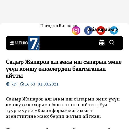
Жаңылыктар — Кыргызстан
Погода в Бишкеке
7-канал. Жаңылыктар —
Аба ырайы
Кыргызстан
MENU
Садыр Жапаров алгачкы иш сапарын эмне
үчүн коңшу өлкөлөрдөн баштаганын
айтты
16:53 01.03.2021
719
Садыр Жапаров алгачкы иш сапарын эмне үчүн
коңшу өлкөлөрдөн баштаганын айтты. Бул
тууралуу ал «Казинформ» маалымат
агенттигине маек берип жатып айткан.