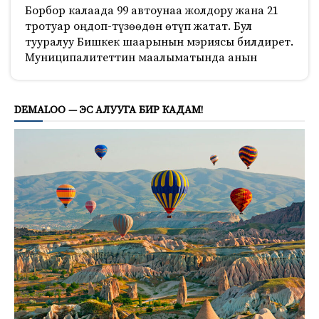
Борбор калаада 99 автоунаа жолдору жана 21
тротуар оңдоп-түзөөдөн өтүп жатат. Бул
тууралуу Бишкек шаарынын мэриясы билдирет.
Муниципалитеттин маалыматында анын
720
DEMALOO — ЭС АЛУУГА БИР КАДАМ!