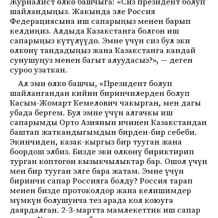
Журналист өлкө башчыга: «Сиз президент болуп
шайландыңыз. Жакында эле Россия
Федерациясына иш сапарыңыз менен барып
келдиңиз. Алдыда Казакстанга болгон иш
сапарыңыз күтүлүүдө. Эмне үчүн сиз бул эки
өлкөнү тандадыңыз жана Казакстанга кандай
сунушуңуз менен багыт алуудасыз?», — деген
суроо узаткан.
Ал эми өлкө башчы, «Президент болуп
шайлангандан кийин биринчилерден болуп
Касым-Жомарт Кемелович чакырган, мен дагы
убада бергем. Бул эмне үчүн алгачкы иш
сапарымды Орто Азиянын ичинен Казакстандан
баштап жаткандыгымдын бирден-бир себеби.
Экинчиден, казак-кыргыз бир тууган жана
боордош элбиз. Бизде эки өлкөнү бириктирип
турган көптөгөн кызыкчылыктар бар. Ошол үчүн
мен бир тууган элге бара жатам. Эмне үчүн
биринчи сапар Россияга болду? Россия тарап
менен бизде протоколдор жана келишимдер
мүмкүн болушунча тез арада кол коюуга
даярдалган. 2-3-мартта мамлекеттик иш сапар