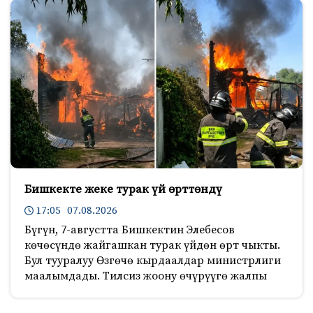
Бишкекте жеке турак үй өрттөндү
17:05 07.08.2026
Бүгүн, 7-августта Бишкектин Элебесов
көчөсүндө жайгашкан турак үйдөн өрт чыкты.
Бул тууралуу Өзгөчө кырдаалдар министрлиги
маалымдады. Тилсиз жоону өчүрүүгө жалпы
603