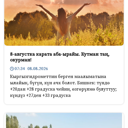
8-августка карата аба-ырайы. Кутман таң,
окурман!
07:34 08.08.2026
Кыргызгидрометтин берген маалыматына
ылайык, бүгүн, күн ачк болот. Бишкек: түндө
+20дан +28 градуска чейин, өзгөрүлмө булуттуу;
күндүз +27ден +33 градуска