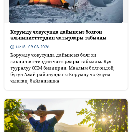
Корумду чокусунда дайынсыз болгон
альпинисттердин чатырлары табылды
14:18 09.08.2026
Корумду чокусунда дайынсыз болгон
альпинисттердин чатырлары табылды. Бул
тууралуу ӨКМ билдирди. Маалым болгондой,
бүгүн Алай районундагы Корумду чокусуна
чыккан, байланышка