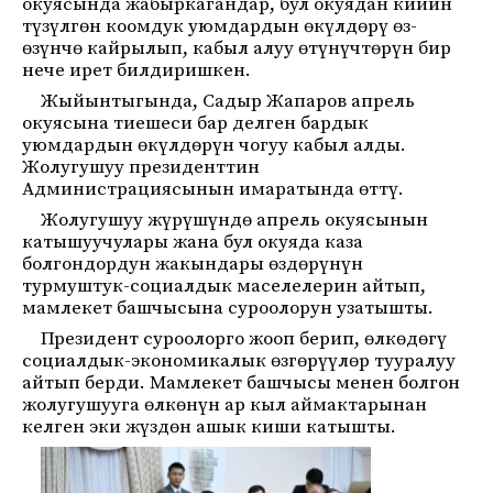
окуясында жабыркагандар, бул окуядан кийин
түзүлгөн коомдук уюмдардын өкүлдөрү өз-
өзүнчө кайрылып, кабыл алуу өтүнүчтөрүн бир
нече ирет билдиришкен.
Жыйынтыгында, Садыр Жапаров апрель
окуясына тиешеси бар делген бардык
уюмдардын өкүлдөрүн чогуу кабыл алды.
Жолугушуу президенттин
Администрациясынын имаратында өттү.
Жолугушуу жүрүшүндө апрель окуясынын
катышуучулары жана бул окуяда каза
болгондордун жакындары өздөрүнүн
турмуштук-социалдык маселелерин айтып,
мамлекет башчысына суроолорун узатышты.
Президент суроолорго жооп берип, өлкөдөгү
социалдык-экономикалык өзгөрүүлөр тууралуу
айтып берди. Мамлекет башчысы менен болгон
жолугушууга өлкөнүн ар кыл аймактарынан
келген эки жүздөн ашык киши катышты.