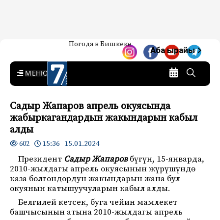
Жаңылыктар — Кыргызстан
Погода в Бишкеке
7-канал. Жаңылыктар —
Аба ырайы
Кыргызстан
MENU
Садыр Жапаров апрель окуясында
жабыркагандардын жакындарын кабыл
алды
15:36 15.01.2024
602
Президент
Садыр Жапаров
бүгүн, 15-январда,
2010-жылдагы апрель окуясынын жүрүшүндө
каза болгондордун жакындарын жана бул
окуянын катышуучуларын кабыл алды.
Белгилей кетсек, буга чейин мамлекет
башчысынын атына 2010-жылдагы апрель