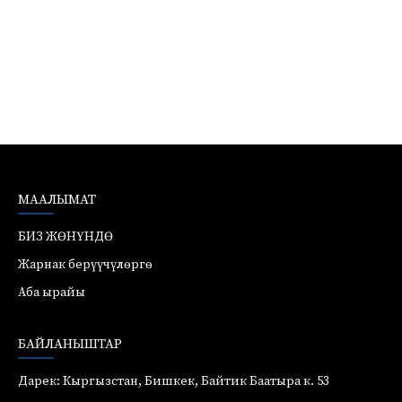
МААЛЫМАТ
БИЗ ЖӨНҮНДӨ
Жарнак берүүчүлөргө
Аба ырайы
БАЙЛАНЫШТАР
Дарек: Кыргызстан, Бишкек, Байтик Баатыра к. 53