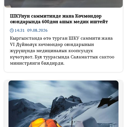
ШКУнун саммитинде жана Көчмөндөр
оюндарында 600дөн ашык медик иштейт
14:31 09.08.2026
Кыргызстанда өтө турган ШКУ саммити жана
VI Дүйнөлүк көчмөндөр оюндарынын
жүрүшүндө медициналык коопсуздук
күчөтүлөт. Бул туурасында Саламаттык сактоо
министрлиги билдирди.