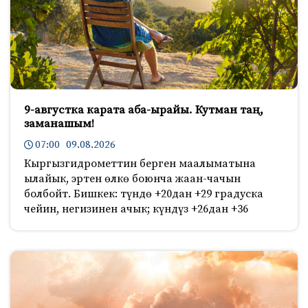
9-августка карата аба-ырайы. Кутман таң,
заманашым!
07:00 09.08.2026
Кыргызгидрометтин берген маалыматына
ылайык, эртен өлкө боюнча жаан-чачын
болбойт. Бишкек: түндө +20дан +29 градуска
чейин, негизинен ачык; күндүз +26дан +36