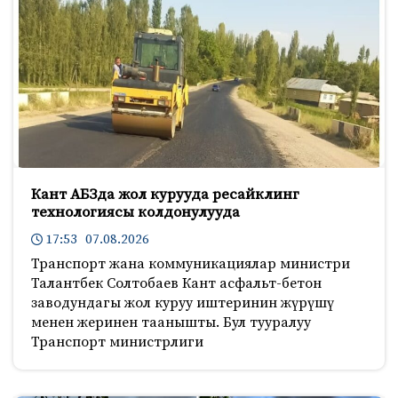
Кант АБЗда жол курууда ресайклинг
технологиясы колдонулууда
17:53 07.08.2026
Транспорт жана коммуникациялар министри
Талантбек Солтобаев Кант асфальт-бетон
заводундагы жол куруу иштеринин жүрүшү
менен жеринен таанышты. Бул тууралуу
Транспорт министрлиги