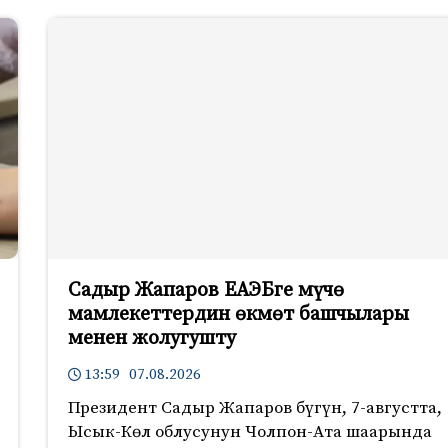
Садыр Жапаров ЕАЭБге мүчө
мамлекеттердин өкмөт башчылары
менен жолугушту
13:59 07.08.2026
Президент Садыр Жапаров бүгүн, 7-августта,
Ысык-Көл облусунун Чолпон-Ата шаарында