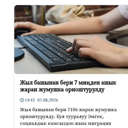
Жыл башынан бери 7 миңден ашык
жаран жумушка орноштурулду
14:42 07.08.2026
Жыл башынан бери 7106 жаран жумушка
орноштурулду. Бул тууралуу Эмгек,
социалдык камсыздоо жана миграция