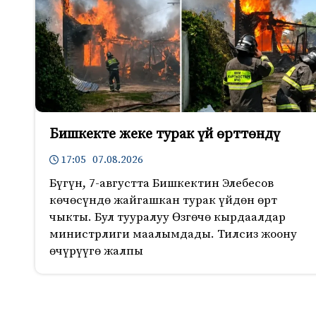
Бишкекте жеке турак үй өрттөндү
17:05 07.08.2026
Бүгүн, 7-августта Бишкектин Элебесов
көчөсүндө жайгашкан турак үйдөн өрт
чыкты. Бул тууралуу Өзгөчө кырдаалдар
министрлиги маалымдады. Тилсиз жоону
өчүрүүгө жалпы