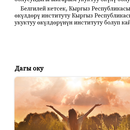
Белгилей кетсек, Кыргыз Республикас
өкүлдөрү институту Кыргыз Республика
укуктуу өкүлдөрүнүн институту болуп кай
Дагы оку