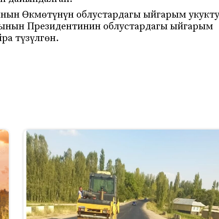
ынын Өкмөтүнүн облустардагы ыйгарым укукт
сынын Президентинин облустардагы ыйгарым
ра түзүлгөн.