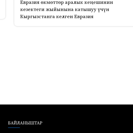
Евразия өкмөттөр аралык кеңешинин
кезектеги жыйынына катышуу үчүн
Кыргызстанга келген Евразия
БАЙЛАНЫШТАР