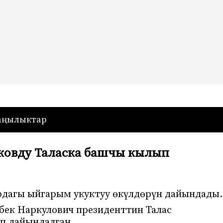
— Кыргызстан
аңылыктар
ковду Таласка башчы кылып
рдагы ыйгарым укуктуу өкүлдөрүн дайындады.
ек Наркулович президенттин Талас
уп дайындалган.