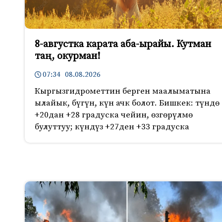
8-августка карата аба-ырайы. Кутман
таң, окурман!
07:34 08.08.2026
Кыргызгидрометтин берген маалыматына
ылайык, бүгүн, күн ачк болот. Бишкек: түндө
+20дан +28 градуска чейин, өзгөрүлмө
булуттуу; күндүз +27ден +33 градуска