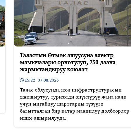
Таластын Өтмөк ашуусуна электр
мамычалары орнотулуп, 750 даана
жарыктандыруу коюлат
15:22 07.08.2026
Талас облусунда жол инфраструктурасын
жакшыртуу, туризмди өнүктүрүү жана калк
үчүн ыңгайлуу шарттарды түзүүгө
багытталган бир катар маанилүү долбоорлор
ишке ашырылууда.