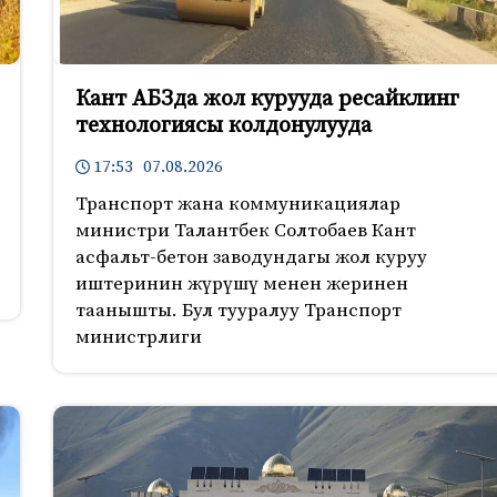
Кант АБЗда жол курууда ресайклинг
технологиясы колдонулууда
17:53 07.08.2026
Транспорт жана коммуникациялар
министри Талантбек Солтобаев Кант
асфальт-бетон заводундагы жол куруу
иштеринин жүрүшү менен жеринен
таанышты. Бул тууралуу Транспорт
министрлиги