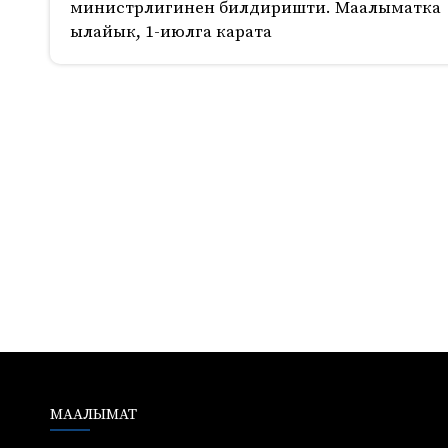
министрлигинен билдиришти. Маалыматка
ылайык, 1-июлга карата
2271
МААЛЫМАТ