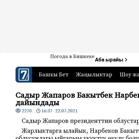
Жаңылыктар — Кыргызстан
Погода в Бишкеке
7-канал. Жаңылыктар 
Аба ырайы
Башкы Бет
Жаңылыктар
Шоу ж
Садыр Жапаров Бакытбек Нарбе
дайындады
2270
16:37 22.07.2021
Садыр Жапаров президенттин облуста
Жарлыктарга ылайык, Нарбеков Бакытб
облусундагы ыйгарым укуктуу өкүлү бол