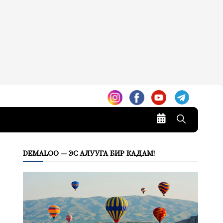
DEMALOO — ЭС АЛУУГА БИР КАДАМ!