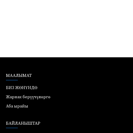
МААЛЫМАТ
БИЗ ЖӨНҮНДӨ
Жарнак берүүчүлөргө
Аба ырайы
БАЙЛАНЫШТАР