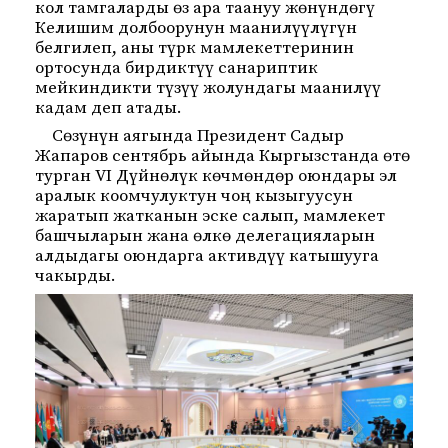
кол тамгаларды өз ара таануу жөнүндөгү
Келишим долбоорунун маанилүүлүгүн
белгилеп, аны түрк мамлекеттеринин
ортосунда бирдиктүү санариптик
мейкиндикти түзүү жолундагы маанилүү
кадам деп атады.
Сөзүнүн аягында Президент Садыр
Жапаров сентябрь айында Кыргызстанда өтө
турган VI Дүйнөлүк көчмөндөр оюндары эл
аралык коомчулуктун чоң кызыгуусун
жаратып жатканын эске салып, мамлекет
башчыларын жана өлкө делегацияларын
алдыдагы оюндарга активдүү катышууга
чакырды.