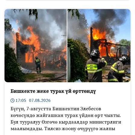
Бишкекте жеке турак үй өрттөндү
17:05 07.08.2026
Бүгүн, 7-августта Бишкектин Элебесов
көчөсүндө жайгашкан турак үйдөн өрт чыкты.
Бул тууралуу Өзгөчө кырдаалдар министрлиги
маалымдады. Тилсиз жоону өчүрүүгө жалпы
224