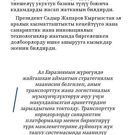
тиешелүү укуктук базаны түзүү боюнча
кадамдарды жасап жатканын билдирди.
Президент Садыр Жапаров Кыргызстан эл
аралык кызматташтыкты кеңейтүүгө жана
санариптик жана инновациялык
технологиялар жаатында биргелешкен
долбоорлорду ишке ашырууга кызыкдар
экенин билдирди.
Ал Евразиянын жүрөгүндө
жайгашкан аймактын стратегиялык
маанисин белгилеп, анын
транспорттук жана логистикалык
мүмкүнчүлүктөрүн ачуу үчүн
макулдашылган аракеттердин
зарылдыгына токтолду. Транспорттук
коридорлорду санариптик
платформалар менен бириктирүү
түрк мамлекеттерине дүйнөлүк жүк
ташуу системасында маанилүү