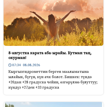
8-августка карата аба-ырайы. Кутман таң,
окурман!
07:34 08.08.2026
Кыргызгидрометтин берген маалыматына
ылайык, бүгүн, күн ачк болот. Бишкек: түндө
+20дан +28 градуска чейин, өзгөрүлмө булуттуу;
күндүз +27ден +33 градуска