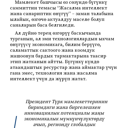
Мамлекет башчысы өз сөзүндө бүгүнкү
саммиттин темасы “Жасалма интеллект
жана санариптик өнүгүү” – заман талабына
ылайык, өзгөчө актуалдуу маселе болуп
саналарын баса белгиледи.
Ал дүйнө терең өзгөрүү баскычында
турганын, ал эми технологиялардын ыкчам
өнүгүүсү экономикага, билим берүүгө,
саламаттык сактоого жана коомдук
жашоонун бардык тармактарына таасир
этип жатканын айтты. Бүгүнкү күндө
атаандаштык ресурстар жана аймактар үчүн
гана эмес, технология жана жасалма
интеллект үчүн да жүрүп жатат.
Президент Түрк мамлекеттеринин
биримдиги жана биргелешкен
инновациялык потенциалы жаңы
экономикалык мүмкүнчүлүктөрдү
ачып, регионду глобалдык