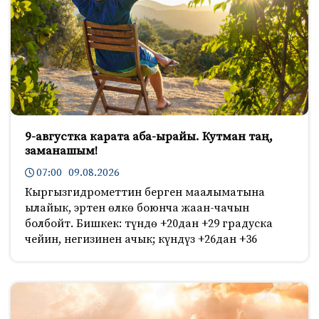
9-августка карата аба-ырайы. Кутман таң,
заманашым!
07:00 09.08.2026
Кыргызгидрометтин берген маалыматына
ылайык, эртен өлкө боюнча жаан-чачын
болбойт. Бишкек: түндө +20дан +29 градуска
чейин, негизинен ачык; күндүз +26дан +36