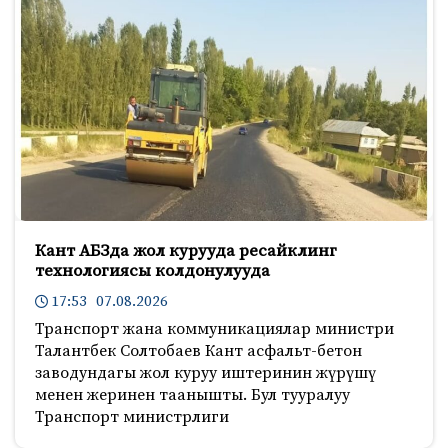
Кант АБЗда жол курууда ресайклинг
технологиясы колдонулууда
17:53 07.08.2026
Транспорт жана коммуникациялар министри
Талантбек Солтобаев Кант асфальт-бетон
заводундагы жол куруу иштеринин жүрүшү
менен жеринен таанышты. Бул тууралуу
Транспорт министрлиги