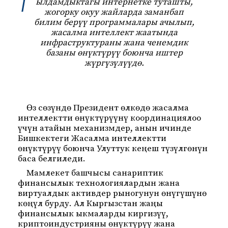
ылдамдыктагы интернетке туташты,
жогорку окуу жайларда заманбап
билим берүү программалары ачылып,
жасалма интеллект жаатында
инфраструктураны жана ченемдик
базаны өнүктүрүү боюнча иштер
жүргүзүлүүдө.
Өз сөзүндө Президент өлкөдө жасалма
интеллектти өнүктүрүүнү координациялоо
үчүн атайын механизмдер, анын ичинде
Бишкектеги Жасалма интеллектти
өнүктүрүү боюнча Улуттук кеңеш түзүлгөнүн
баса белгиледи.
Мамлекет башчысы санариптик
финансылык технологиялардын жана
виртуалдык активдер рыногунун өнүгүшүнө
көңүл бурду. Ал Кыргызстан жаңы
финансылык ыкмаларды киргизүү,
криптоиндустрияны өнүктүрүү жана