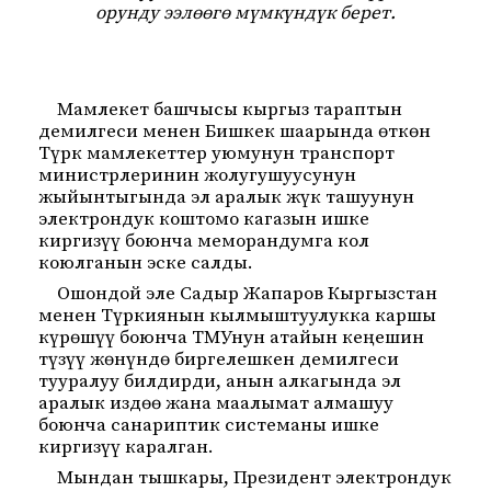
орунду ээлөөгө мүмкүндүк берет.
Мамлекет башчысы кыргыз тараптын
демилгеси менен Бишкек шаарында өткөн
Түрк мамлекеттер уюмунун транспорт
министрлеринин жолугушуусунун
жыйынтыгында эл аралык жүк ташуунун
электрондук коштомо кагазын ишке
киргизүү боюнча меморандумга кол
коюлганын эске салды.
Ошондой эле Садыр Жапаров Кыргызстан
менен Түркиянын кылмыштуулукка каршы
күрөшүү боюнча ТМУнун атайын кеңешин
түзүү жөнүндө биргелешкен демилгеси
тууралуу билдирди, анын алкагында эл
аралык издөө жана маалымат алмашуу
боюнча санариптик системаны ишке
киргизүү каралган.
Мындан тышкары, Президент электрондук