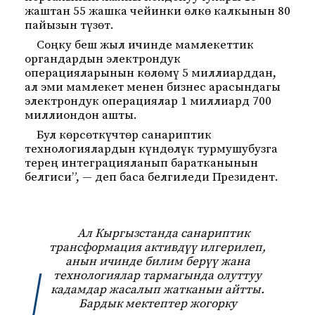
жаштан 55 жашка чейинки өлкө калкынын 80
пайызын түзөт.
Соңку беш жыл ичинде мамлекеттик
органдардын электрондук
операцияларынын көлөмү 5 миллиарддан,
ал эми мамлекет менен бизнес арасындагы
электрондук операциялар 1 миллиард 700
миллиондон ашты.
Бул көрсөткүчтөр санариптик
технологиялардын күндөлүк турмушубузга
терең интеграцияланып баратканынын
белгиси”, — деп баса белгиледи Президент.
Ал Кыргызстанда санариптик
трансформация активдүү илгерилеп,
анын ичинде билим берүү жана
технологиялар тармагында олуттуу
кадамдар жасалып жатканын айтты.
Бардык мектептер жогорку