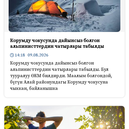
Корумду чокусунда дайынсыз болгон
альпинисттердин чатырлары табылды
14:18 09.08.2026
Корумду чокусунда дайынсыз болгон
альпинисттердин чатырлары табылды. Бул
тууралуу ӨКМ билдирди. Маалым болгондой,
бүгүн Алай районундагы Корумду чокусуна
чыккан, байланышка