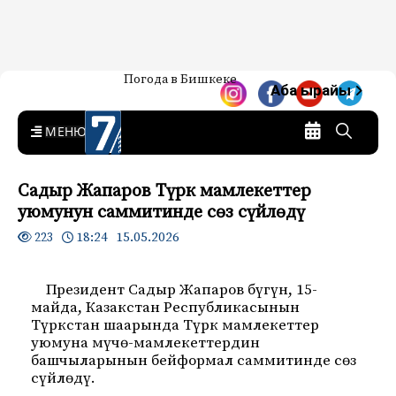
Жаңылыктар — Кыргызстан
Погода в Бишкеке
7-канал. Жаңылыктар —
Аба ырайы
Кыргызстан
MENU
Садыр Жапаров Түрк мамлекеттер
уюмунун саммитинде сөз сүйлөдү
18:24 15.05.2026
223
Президент Садыр Жапаров бүгүн, 15-
майда, Казакстан Республикасынын
Түркстан шаарында Түрк мамлекеттер
уюмуна мүчө-мамлекеттердин
башчыларынын бейформал саммитинде сөз
сүйлөдү.