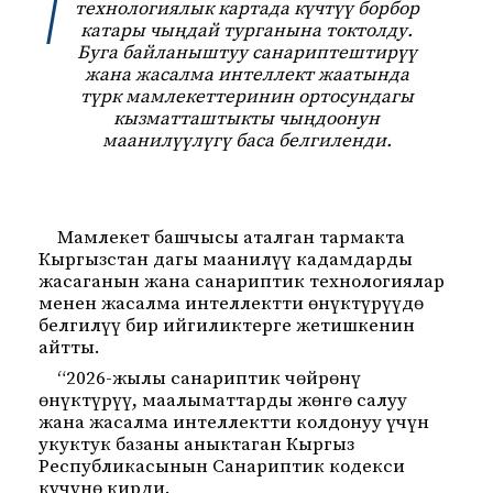
технологиялык картада күчтүү борбор
катары чыңдай турганына токтолду.
Буга байланыштуу санариптештирүү
жана жасалма интеллект жаатында
түрк мамлекеттеринин ортосундагы
кызматташтыкты чыңдоонун
маанилүүлүгү баса белгиленди.
Мамлекет башчысы аталган тармакта
Кыргызстан дагы маанилүү кадамдарды
жасаганын жана санариптик технологиялар
менен жасалма интеллектти өнүктүрүүдө
белгилүү бир ийгиликтерге жетишкенин
айтты.
“2026-жылы санариптик чөйрөнү
өнүктүрүү, маалыматтарды жөнгө салуу
жана жасалма интеллектти колдонуу үчүн
укуктук базаны аныктаган Кыргыз
Республикасынын Санариптик кодекси
күчүнө кирди.