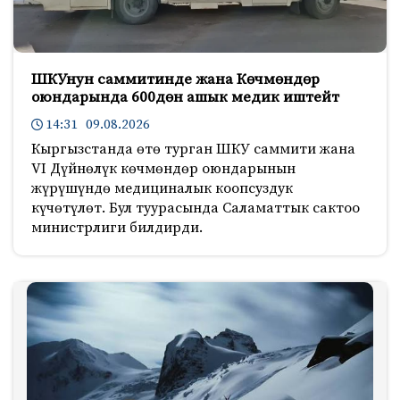
ШКУнун саммитинде жана Көчмөндөр
оюндарында 600дөн ашык медик иштейт
14:31 09.08.2026
Кыргызстанда өтө турган ШКУ саммити жана
VI Дүйнөлүк көчмөндөр оюндарынын
жүрүшүндө медициналык коопсуздук
күчөтүлөт. Бул туурасында Саламаттык сактоо
министрлиги билдирди.