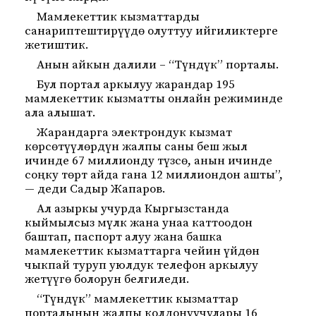
Мамлекеттик кызматтарды
санариптештирүүдө олуттуу ийгиликтерге
жетиштик.
Анын айкын далили – “Түндүк” порталы.
Бул портал аркылуу жарандар 195
мамлекеттик кызматты онлайн режиминде
ала алышат.
Жарандарга электрондук кызмат
көрсөтүүлөрдүн жалпы саны беш жыл
ичинде 67 миллионду түзсө, анын ичинде
соңку төрт айда гана 12 миллиондон ашты”,
— деди Садыр Жапаров.
Ал азыркы учурда Кыргызстанда
кыймылсыз мүлк жана унаа каттоодон
баштап, паспорт алуу жана башка
мамлекеттик кызматтарга чейин үйдөн
чыкпай туруп уюлдук телефон аркылуу
жетүүгө болорун белгиледи.
“Түндүк” мамлекеттик кызматтар
порталынын жалпы колдонуучулары 16