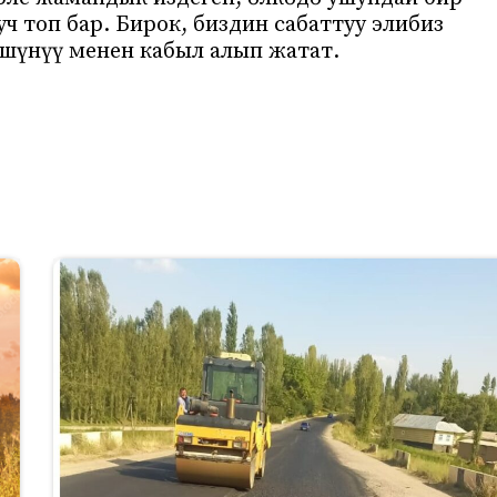
уч топ бар. Бирок, биздин сабаттуу элибиз
үшүнүү менен кабыл алып жатат.