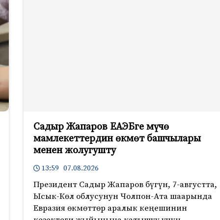
Садыр Жапаров ЕАЭБге мүчө
мамлекеттердин өкмөт башчылары
менен жолугушту
13:59 07.08.2026
Президент Садыр Жапаров бүгүн, 7-августта,
Ысык-Көл облусунун Чолпон-Ата шаарында
Евразия өкмөттөр аралык кеңешинин