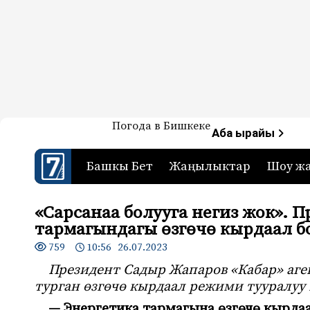
Жаңылыктар — Кыргызстан
Погода в Бишкеке
7-канал. Жаңылыктар 
Аба ырайы
Башкы Бет
Жаңылыктар
Шоу ж
«Сарсанаа болууга негиз жок». 
тармагындагы өзгөчө кырдаал 
759
10:56 26.07.2023
Президент Садыр Жапаров «Кабар» аг
турган өзгөчө кырдаал режими тууралуу
— Энергетика тармагына өзгөчө кырда