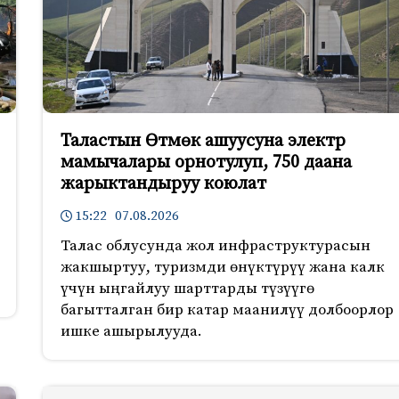
Таластын Өтмөк ашуусуна электр
мамычалары орнотулуп, 750 даана
жарыктандыруу коюлат
15:22 07.08.2026
Талас облусунда жол инфраструктурасын
жакшыртуу, туризмди өнүктүрүү жана калк
үчүн ыңгайлуу шарттарды түзүүгө
багытталган бир катар маанилүү долбоорлор
ишке ашырылууда.