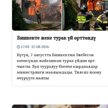
Бишкекте жеке турак үй өрттөндү
17:05 07.08.2026
Бүгүн, 7-августта Бишкектин Элебесов
көчөсүндө жайгашкан турак үйдөн өрт
чыкты. Бул тууралуу Өзгөчө кырдаалдар
министрлиги маалымдады. Тилсиз жоону
өчүрүүгө жалпы