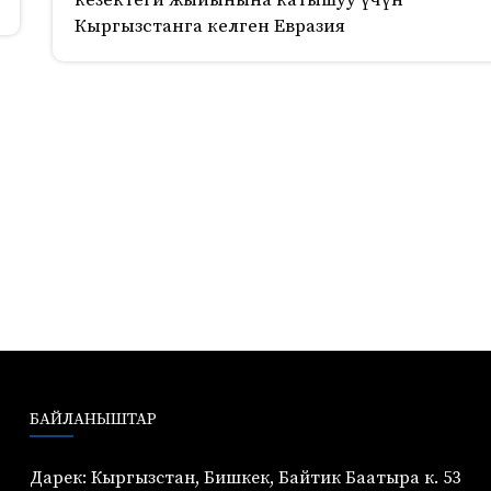
кезектеги жыйынына катышуу үчүн
Кыргызстанга келген Евразия
БАЙЛАНЫШТАР
Дарек: Кыргызстан, Бишкек, Байтик Баатыра к. 53