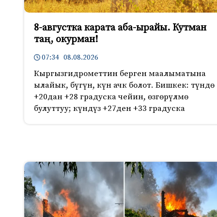
8-августка карата аба-ырайы. Кутман
таң, окурман!
07:34 08.08.2026
Кыргызгидрометтин берген маалыматына
ылайык, бүгүн, күн ачк болот. Бишкек: түндө
+20дан +28 градуска чейин, өзгөрүлмө
булуттуу; күндүз +27ден +33 градуска