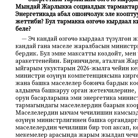
Мындай Жарлыкка социалдык тармактард
Энергетикада абал ошончолук эле коопту
жеттиби? Бул тармакка өзгөчө кырдаал ки
беле?
— Эч кандай өзгөчө кырдаал түзүлгөн 
кандай гана маселе жаралбасын министрг
бердик. Бул эмне максатты көздөйт, мен
аракеттенейин. Биринчиден, аталган Жа
ыйгарым укуктарын 2026-жылга чейин ке
министри өзүнүн компетенциясына кирген
жана башка маселелер боюнча бардык ко
алдынча башкаруу орган жетекчилерине
орун басарларына эми энергетика минис
тармагындагы маселелердин баарын коор
Маселелердин ыкчам чечилишин камсыздо
өзүнүн министрлигинен башка органдарга
маселелердин чечилиши бир топ аксап, 
мекемелер арасында жарым жылдап чечил