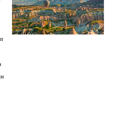
үп
а
ин