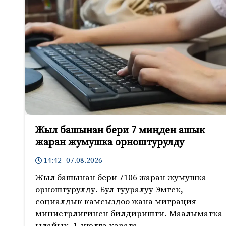
Жыл башынан бери 7 миңден ашык
жаран жумушка орноштурулду
14:42 07.08.2026
Жыл башынан бери 7106 жаран жумушка
орноштурулду. Бул тууралуу Эмгек,
социалдык камсыздоо жана миграция
министрлигинен билдиришти. Маалыматка