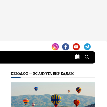
DEMALOO — ЭС АЛУУГА БИР КАДАМ!
.