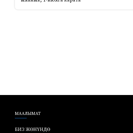
ылайык, 1-июлга карата
760
МААЛЫМАТ
БИЗ ЖӨНҮНДӨ