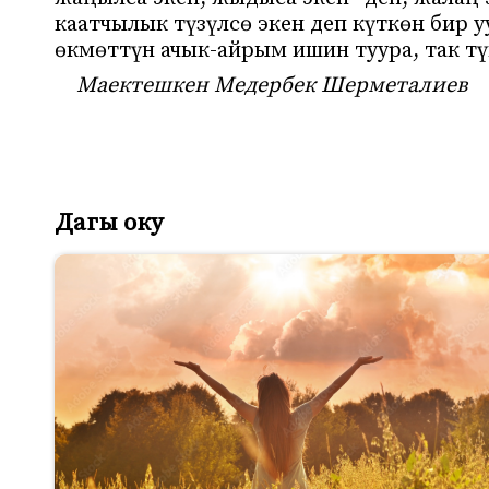
каатчылык түзүлсө экен деп күткөн бир у
өкмөттүн ачык-айрым ишин туура, так т
Маектешкен Медербек Шерметалиев
Дагы оку