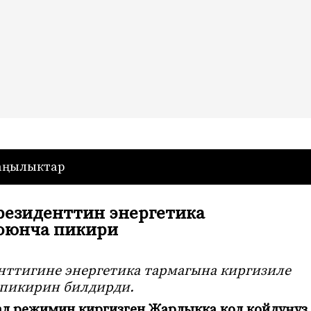
— Кыргызстан
аңылыктар
Президенттин энергетика
боюнча пикири
енттигине
энергетика тармагына киргизиле
 пикирин билдирди.
ал режимин киргизген Жарлыкка кол койдуңуз