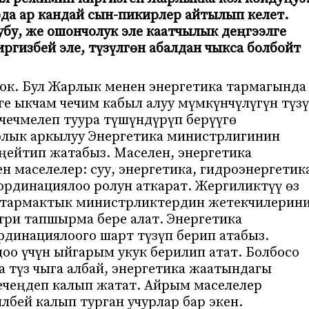
а ар кандай сын-пикирлер айтылып келет.
убу, же ошончолук эле каатчылык деңгээлге
ргизбей эле, түзүлгөн абалдан чыкса болбойт
жок. Бул Жарлык менен энергетика тармагында
е ыкчам чечим кабыл алуу мүмкүнчүлүгүн түз
 чечмелеп туура түшүндүрүп берүүгө
рлык аркылуу Энергетика министрлигинин
ңейтип жатабыз. Маселен, энергетика
 маселелер: суу, энергетика, гидроэнергетик
ординациялоо ролун аткарат. Жергиликтүү өз
, тармактык министрликтердин жетекчилерин
три тапшырма бере алат. Энергетика
динациялоого шарт түзүп берип атабыз.
о үчүн ыйгарым укук берилип атат. Болбосо
 түз чыга албай, энергетика жаатындагы
кечеңдеп калып жатат. Айрым маселелер
бей калып турган учурлар бар экен.