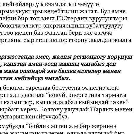
 көйгөйлөрдү ыкчамдатып чечүүгө
арым укуктары кеңейтилип жатат. Бул эмне
 чейин бир топ кичи ГЭСтердин курулуштары
 боюнча электр энергиясынын кубаттуулугу
оо менен биз эчактан бери эле өзгөчө
нергияны сырттан импорттоону жылдан жылга
Кыргызстанда эмес, жалпы региондогу көрүнүш
а, кыштан аман-эсен жакшы чыгабыз деп
а жана ошондой эле башка өлкөлөр менен
тан көйгөйсүз чыгабыз.
 боюнча сарсанаа болуусуна эч негиз жок.
ргизди десе эле “кокуй, энергетика тармагы
үп калыптыр, кышында абал кыйындайт экен”
лдырбаш керек. Болгону ушундай Жарлык менен
уктарын кеңейтүүдөбүз.
омубузда “бийлик эптеп эле бир жеринен
эле жамандык издеген, өлкөдө ушундай бир