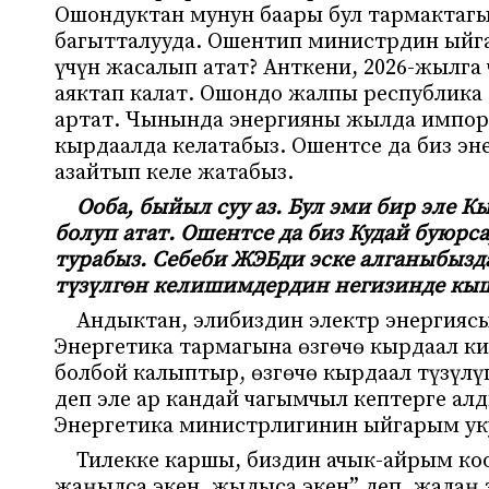
Ошондуктан мунун баары бул тармактагы
багытталууда. Ошентип министрдин ыйг
үчүн жасалып атат? Анткени, 2026-жылга
аяктап калат. Ошондо жалпы республика
артат. Чынында энергияны жылда импортт
кырдаалда келатабыз. Ошентсе да биз э
азайтып келе жатабыз.
Ооба, быйыл суу аз. Бул эми бир эле 
болуп атат. Ошентсе да биз Кудай буюрс
турабыз. Себеби ЖЭБди эске алганыбызд
түзүлгөн келишимдердин негизинде кыш
Андыктан, элибиздин электр энергиясы
Энергетика тармагына өзгөчө кырдаал ки
болбой калыптыр, өзгөчө кырдаал түзүл
деп эле ар кандай чагымчыл кептерге а
Энергетика министрлигинин ыйгарым ук
Тилекке каршы, биздин ачык-айрым ко
жаңылса экен, жыдыса экен” деп, жалаң 