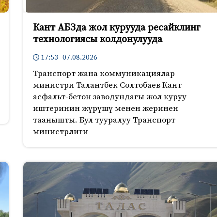
Кант АБЗда жол курууда ресайклинг
технологиясы колдонулууда
17:53 07.08.2026
Транспорт жана коммуникациялар
министри Талантбек Солтобаев Кант
асфальт-бетон заводундагы жол куруу
иштеринин жүрүшү менен жеринен
таанышты. Бул тууралуу Транспорт
министрлиги