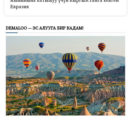
жыйынына катышуу үчүн Кыргызстанга келген
Евразия
469
DEMALOO — ЭС АЛУУГА БИР КАДАМ!