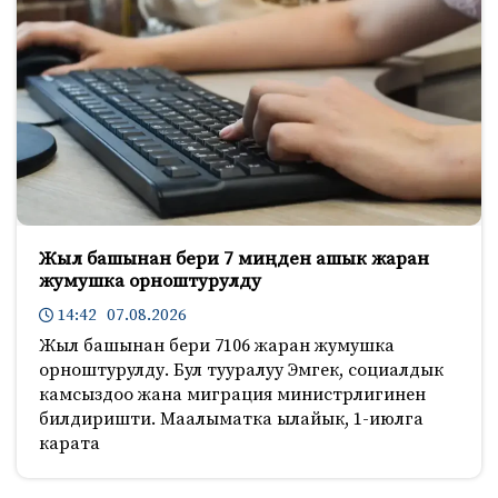
Жыл башынан бери 7 миңден ашык жаран
жумушка орноштурулду
14:42 07.08.2026
Жыл башынан бери 7106 жаран жумушка
орноштурулду. Бул тууралуу Эмгек, социалдык
камсыздоо жана миграция министрлигинен
билдиришти. Маалыматка ылайык, 1-июлга
карата