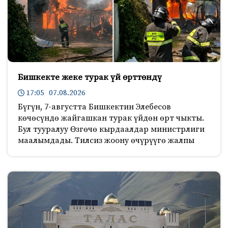
Бишкекте жеке турак үй өрттөндү
17:05 07.08.2026
Бүгүн, 7-августта Бишкектин Элебесов
көчөсүндө жайгашкан турак үйдөн өрт чыкты.
Бул тууралуу Өзгөчө кырдаалдар министрлиги
маалымдады. Тилсиз жоону өчүрүүгө жалпы