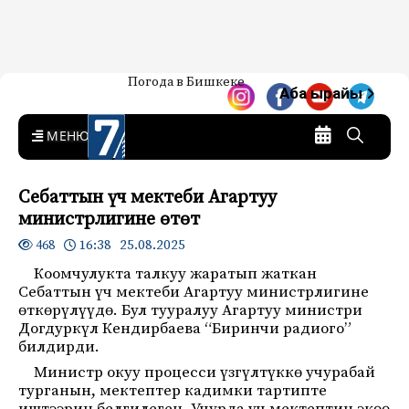
Жаңылыктар — Кыргызстан
Погода в Бишкеке
7-канал. Жаңылыктар —
Аба ырайы
Кыргызстан
MENU
Себаттын үч мектеби Агартуу
министрлигине өтөт
16:38 25.08.2025
468
Коомчулукта талкуу жаратып жаткан
Себаттын үч мектеби Агартуу министрлигине
өткөрүлүүдө. Бул тууралуу Агартуу министри
Догдуркүл Кендирбаева “Биринчи радиого”
билдирди.
Министр окуу процесси үзгүлтүккө учурабай
турганын, мектептер кадимки тартипте