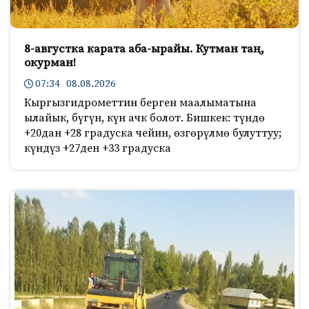
8-августка карата аба-ырайы. Кутман таң,
окурман!
07:34 08.08.2026
Кыргызгидрометтин берген маалыматына
ылайык, бүгүн, күн ачк болот. Бишкек: түндө
+20дан +28 градуска чейин, өзгөрүлмө булуттуу;
күндүз +27ден +33 градуска