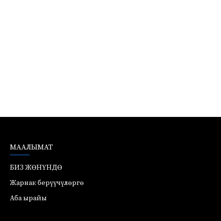
МААЛЫМАТ
БИЗ ЖӨНҮНДӨ
Жарнак берүүчүлөргө
Аба ырайы