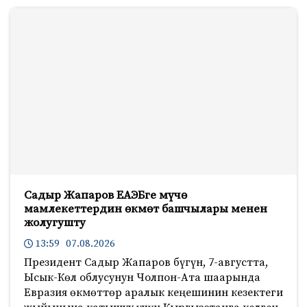
Садыр Жапаров ЕАЭБге мүчө
мамлекеттердин өкмөт башчылары менен
жолугушту
13:59 07.08.2026
Президент Садыр Жапаров бүгүн, 7-августта,
Ысык-Көл облусунун Чолпон-Ата шаарында
Евразия өкмөттөр аралык кеңешинин кезектеги