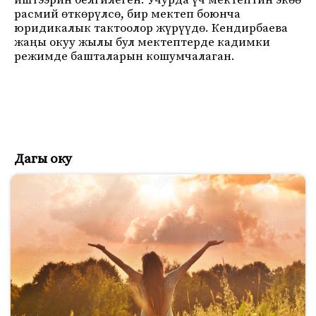
иштээрин белгилеген. Учурда үч мектептин экөө
расмий өткөрүлсө, бир мектеп боюнча
юридикалык тактоолор жүрүүдө. Кендирбаева
жаңы окуу жылы бул мектептерде кадимки
режимде башталарын кошумчалаган.
Дагы оку