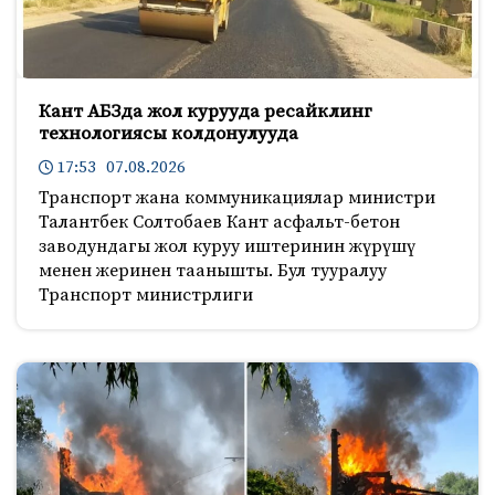
Кант АБЗда жол курууда ресайклинг
технологиясы колдонулууда
17:53 07.08.2026
Транспорт жана коммуникациялар министри
Талантбек Солтобаев Кант асфальт-бетон
заводундагы жол куруу иштеринин жүрүшү
менен жеринен таанышты. Бул тууралуу
Транспорт министрлиги