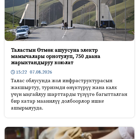
Таластын Өтмөк ашуусуна электр
мамычалары орнотулуп, 750 даана
жарыктандыруу коюлат
15:22 07.08.2026
Талас облусунда жол инфраструктурасын
жакшыртуу, туризмди өнүктүрүү жана калк
үчүн ыңгайлуу шарттарды түзүүгө багытталган
бир катар маанилүү долбоорлор ишке
ашырылууда.